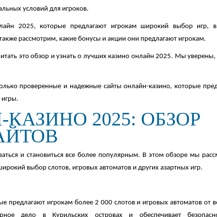
альных условий для игроков.
лайн 2025, которые предлагают игрокам широкий выбор игр, в
также рассмотрим, какие бонусы и акции они предлагают игрокам.
тать это обзор и узнать о лучших казино онлайн 2025. Мы уверены, 
олько проверенные и надежные сайты онлайн-казино, которые пре
 игры.
КАЗИНО 2025: ОБЗОР
АЙТОВ
аться и становиться все более популярным. В этом обзоре мы рас
ирокий выбор слотов, игровых автоматов и других азартных игр.
орые предлагают игрокам более 2 000 слотов и игровых автоматов от 
рное дело в Курильских островах и обеспечивает безопасн