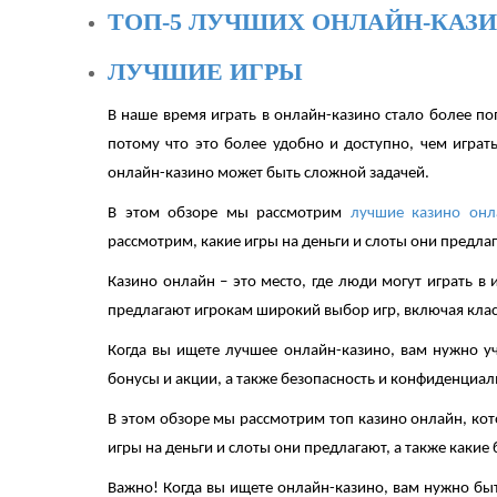
ТОП-5 ЛУЧШИХ ОНЛАЙН-КАЗИН
ЛУЧШИЕ ИГРЫ
В наше время играть в онлайн-казино стало более п
потому что это более удобно и доступно, чем играт
онлайн-казино может быть сложной задачей.
В этом обзоре мы рассмотрим
лучшие казино онл
рассмотрим, какие игры на деньги и слоты они предлаг
Казино онлайн – это место, где люди могут играть в 
предлагают игрокам широкий выбор игр, включая клас
Когда вы ищете лучшее онлайн-казино, вам нужно уч
бонусы и акции, а также безопасность и конфиденциа
В этом обзоре мы рассмотрим топ казино онлайн, ко
игры на деньги и слоты они предлагают, а также какие
Важно! Когда вы ищете онлайн-казино, вам нужно бы