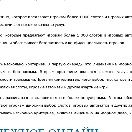
азино, которое предлагает игрокам более 1 000 слотов и игровых авт
спечивает высокое качество услуг.
но, которые предлагают игрокам более 1 000 слотов и игровых авт
ании и обеспечивает безопасность и конфиденциальность игроков.
ь несколько критериев. В первую очередь, это лицензия на игорно
ным и безопасным. Вторым критерием является качество услуг, 
асности транзакций. Третьим критерием является выбор игр, который
включая слоты, игровые автоматы и другие азартные игры.
ть развиваться и становиться все более популярным. В этом об
ают игрокам широкий выбор слотов, игровых автоматов и других а
тывать несколько критериев, включая лицензию на игорное дело, к