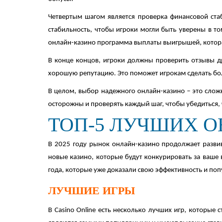
Четвертым шагом является проверка финансовой ста
стабильность, чтобы игроки могли быть уверены в т
онлайн-казино программа выплаты выигрышей, котор
В конце концов, игроки должны проверить отзывы др
хорошую репутацию. Это поможет игрокам сделать б
В целом, выбор надежного онлайн-казино – это слож
осторожны и проверять каждый шаг, чтобы убедиться,
ТОП-5 ЛУЧШИХ О
В 2025 году рынок онлайн-казино продолжает развив
новые казино, которые будут конкурировать за ваше
года, которые уже доказали свою эффективность и поп
ЛУЧШИЕ ИГРЫ
В Casino Online есть несколько лучших игр, которые с