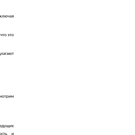
ключая
что это
длагают
смотрим
ведущих
ость и