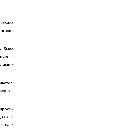
-казино
 игроки
о было
анию и
ртами и
икатов,
верить,
широкий
 должны
ества и