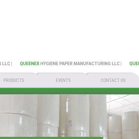
QUEENEX
HYGIENE PAPER MANUFACTURING LLC |
QUEENEX
HY
PRODUCTS
EVENTS
CONTACT US