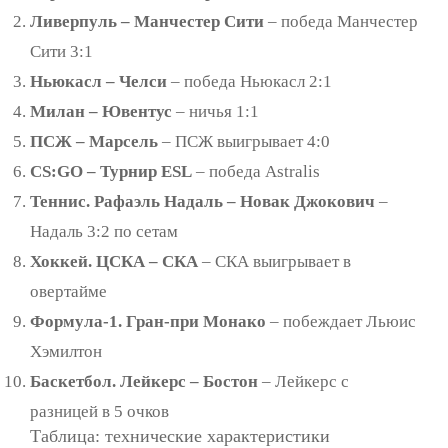
Ливерпуль – Манчестер Сити
– победа Манчестер
Сити 3:1
Ньюкасл – Челси
– победа Ньюкасл 2:1
Милан – Ювентус
– ничья 1:1
ПСЖ – Марсель
– ПСЖ выигрывает 4:0
CS:GO – Турнир ESL
– победа Astralis
Теннис. Рафаэль Надаль – Новак Джокович
–
Надаль 3:2 по сетам
Хоккей. ЦСКА – СКА
– СКА выигрывает в
овертайме
Формула-1. Гран-при Монако
– побеждает Льюис
Хэмилтон
Баскетбол. Лейкерс – Бостон
– Лейкерс с
разницей в 5 очков
Таблица: технические характеристики