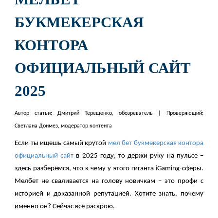
БУКМЕКЕРСКАЯ
КОНТОРА
ОФИЦИАЛЬНЫЙ САЙТ
2025
Автор статьи: Дмитрий Терещенко, обозреватель | Проверяющий:
Светлана Донмез, модератор контента
Если ты ищешь самый крутой
мел бет букмекерская контора
официальный сайт
в 2025 году, то держи руку на пульсе –
здесь разберёмся, что к чему у этого гиганта iGaming-сферы.
Мелбет не сваливается на голову новичкам – это профи с
историей и доказанной репутацией. Хотите знать, почему
именно он? Сейчас всё раскрою.