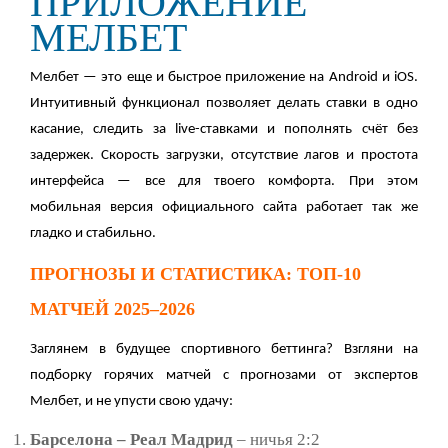
ПРИЛОЖЕНИЕ
МЕЛБЕТ
Мелбет — это еще и быстрое приложение на Android и iOS.
Интуитивный функционал позволяет делать ставки в одно
касание, следить за live-ставками и пополнять счёт без
задержек. Скорость загрузки, отсутствие лагов и простота
интерфейса — все для твоего комфорта. При этом
мобильная версия официального сайта работает так же
гладко и стабильно.
ПРОГНОЗЫ И СТАТИСТИКА: ТОП-10
МАТЧЕЙ 2025–2026
Заглянем в будущее спортивного беттинга? Взгляни на
подборку горячих матчей с прогнозами от экспертов
Мелбет, и не упусти свою удачу:
Барселона – Реал Мадрид
– ничья 2:2