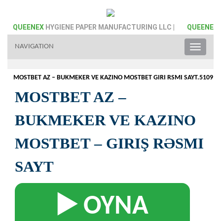
QUEENEX
HYGIENE PAPER MANUFACTURING LLC |
QUEENEX
NAVIGATION
Toggle
naviga
MOSTBET AZ – BUKMEKER VE KAZINO MOSTBET GIRI RSMI SAYT.5109
MOSTBET AZ –
BUKMEKER VE KAZINO
MOSTBET – GIRIŞ RƏSMI
SAYT
▶️ OYNA