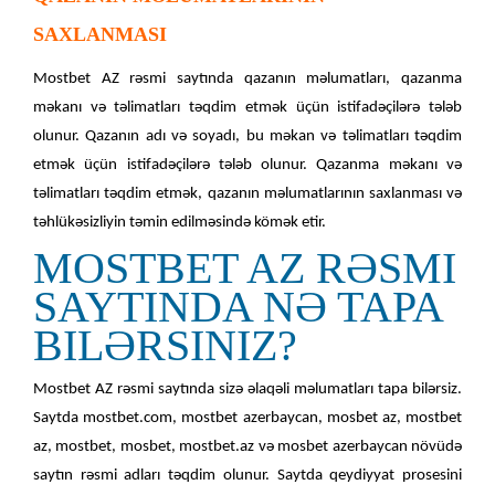
SAXLANMASI
Mostbet AZ rəsmi saytında qazanın məlumatları, qazanma
məkanı və təlimatları təqdim etmək üçün istifadəçilərə tələb
olunur. Qazanın adı və soyadı, bu məkan və təlimatları təqdim
etmək üçün istifadəçilərə tələb olunur. Qazanma məkanı və
təlimatları təqdim etmək, qazanın məlumatlarının saxlanması və
təhlükəsizliyin təmin edilməsində kömək etir.
MOSTBET AZ RƏSMI
SAYTINDA NƏ TAPA
BILƏRSINIZ?
Mostbet AZ rəsmi saytında sizə əlaqəli məlumatları tapa bilərsiz.
Saytda mostbet.com, mostbet azerbaycan, mosbet az, mostbet
az, mostbet, mosbet, mostbet.az və mosbet azerbaycan növüdə
saytın rəsmi adları təqdim olunur. Saytda qeydiyyat prosesini