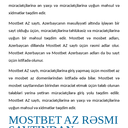
müraciətçilərinə ən yaxşı və müraciətçilərinə uyğun məhsul və
xidmətlər təqdim edir.
Mostbet AZ saytı, Azerbaycanın məsuliyyəti altında işləyən bir
sayt olduğu üçün, müraciətçilərinə təhlükəsiz və müraciətçilərinə
uyğun bir məhsul təqdim edir. Mostbet və mosbet adları,
Azerbaycan dilləndə Mostbet AZ saytı üçün rəsmi adlar olur.
Mostbet Azerbaycan və Mostbet Azerbaycan adları da bu sayt
üçün istifadə olunur.
Mostbet AZ saytı, müraciətçilərinə giriş yapmaq üçün mostbet az
və mosbet az domenlərindən istifadə edə bilər. Mostbet və
mosbet saytlarından birindən müraciət etmək üçün tələb olunan
tələbləri yerinə yetirən müraciətçilərə giriş yolu təqdim edilir.
Mostbet AZ saytı, müraciətçilərinə ən yaxşı və müraciətçilərinə
uyğun məhsul və xidmətlər təqdim edir.
MOSTBET AZ RƏSMI