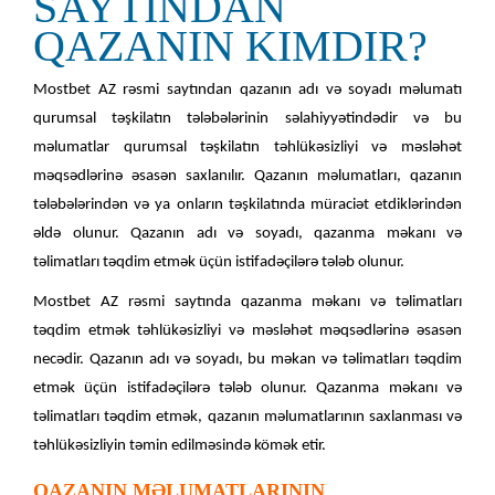
SAYTINDAN
QAZANIN KIMDIR?
Mostbet AZ rəsmi saytından qazanın adı və soyadı məlumatı
qurumsal təşkilatın tələbələrinin səlahiyyətindədir və bu
məlumatlar qurumsal təşkilatın təhlükəsizliyi və məsləhət
məqsədlərinə əsasən saxlanılır. Qazanın məlumatları, qazanın
tələbələrindən və ya onların təşkilatında müraciət etdiklərindən
əldə olunur. Qazanın adı və soyadı, qazanma məkanı və
təlimatları təqdim etmək üçün istifadəçilərə tələb olunur.
Mostbet AZ rəsmi saytında qazanma məkanı və təlimatları
təqdim etmək təhlükəsizliyi və məsləhət məqsədlərinə əsasən
necədir. Qazanın adı və soyadı, bu məkan və təlimatları təqdim
etmək üçün istifadəçilərə tələb olunur. Qazanma məkanı və
təlimatları təqdim etmək, qazanın məlumatlarının saxlanması və
təhlükəsizliyin təmin edilməsində kömək etir.
QAZANIN MƏLUMATLARININ