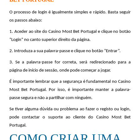
O processo de login é igualmente simples e rápido. Basta seguir
os passos abaixo:
1. Aceder ao site do Casino Most Bet Portugal e clique no botão
“Login” no canto superior direito da página.
2. Introduza a sua palavra-passe e clique no botão “Entrar”.
3. Se a palavra-passe for correta, será redirecionado para a
página de início de sessão, onde pode começar a jogar.
É importante lembrar que a segurança é fundamental no Casino
Most Bet Portugal. Por isso, é importante manter a palavra-
passe segura e não a partilhar com ninguém.
Se tiver alguma dúvida ou problema ao fazer o registo ou login,
pode contactar o suporte ao cliente do Casino Most Bet
Portugal.
COMO CRIAR UMA