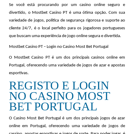
Se você está procurando por um casino online seguro e
divertido, o Mostbet Casino PT é uma ótima opção. Com sua
variedade de jogos, política de segurança rigorosa e suporte ao
cliente 24/7, é o local perfeito para os jogadores portugueses
que buscam uma experiência de jogo online segura e divertida.
Mostbet Casino PT – Login no Casino Most Bet Portugal
O Mostbet Casino PT é um dos principais casinos online em
Portugal, oferecendo uma variedade de jogos de azar e apostas
esportivas.
REGISTO E LOGIN
NO CASINO MOST
BET PORTUGAL
O Casino Most Bet Portugal é um dos principais jogos de azar
online em Portugal, oferecendo uma variedade de jogos de
cassino, apostas esportivas e jogos de sorte. Para poder jogar, é