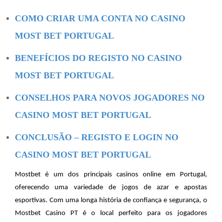
COMO CRIAR UMA CONTA NO CASINO
MOST BET PORTUGAL
BENEFÍCIOS DO REGISTO NO CASINO
MOST BET PORTUGAL
CONSELHOS PARA NOVOS JOGADORES NO
CASINO MOST BET PORTUGAL
CONCLUSÃO – REGISTO E LOGIN NO
CASINO MOST BET PORTUGAL
Mostbet é um dos principais casinos online em Portugal,
oferecendo uma variedade de jogos de azar e apostas
esportivas. Com uma longa história de confiança e segurança, o
Mostbet Casino PT é o local perfeito para os jogadores