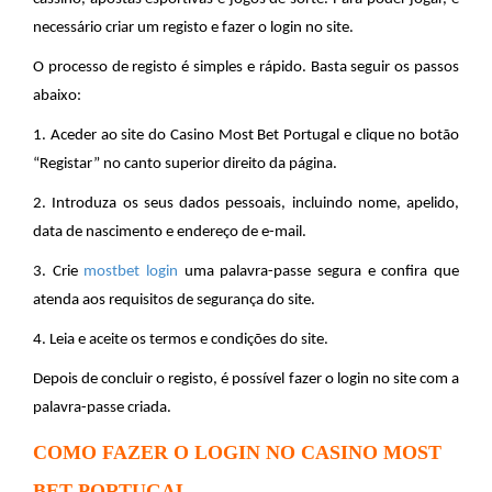
necessário criar um registo e fazer o login no site.
O processo de registo é simples e rápido. Basta seguir os passos
abaixo:
1. Aceder ao site do Casino Most Bet Portugal e clique no botão
“Registar” no canto superior direito da página.
2. Introduza os seus dados pessoais, incluindo nome, apelido,
data de nascimento e endereço de e-mail.
3. Crie
mostbet login
uma palavra-passe segura e confira que
atenda aos requisitos de segurança do site.
4. Leia e aceite os termos e condições do site.
Depois de concluir o registo, é possível fazer o login no site com a
palavra-passe criada.
COMO FAZER O LOGIN NO CASINO MOST
BET PORTUGAL