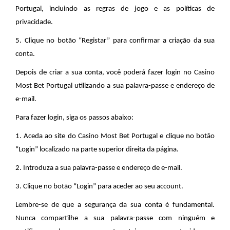
Portugal, incluindo as regras de jogo e as políticas de
privacidade.
5. Clique no botão “Registar” para confirmar a criação da sua
conta.
Depois de criar a sua conta, você poderá fazer login no Casino
Most Bet Portugal utilizando a sua palavra-passe e endereço de
e-mail.
Para fazer login, siga os passos abaixo:
1. Aceda ao site do Casino Most Bet Portugal e clique no botão
“Login” localizado na parte superior direita da página.
2. Introduza a sua palavra-passe e endereço de e-mail.
3. Clique no botão “Login” para aceder ao seu account.
Lembre-se de que a segurança da sua conta é fundamental.
Nunca compartilhe a sua palavra-passe com ninguém e