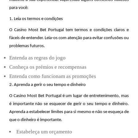
para você:
1. Leia os termos e condições
O Casino Most Bet Portugal tem termos e condições claros e
fáceis de entender. Leia-os com atenção para evitar confusões ou
problemas futuros.
Entenda as regras do jogo
Conheça os prémios e recompensas
Entenda como funcionam as promoções
2. Aprenda a gerir o seu tempo e dinheiro
O Casino Most Bet Portugal é um lugar de entretenimento, mas
é importante não se esquecer de gerir o seu tempo e dinheiro.
Aprenda a estabelecer limites para si mesmo e não se esqueça de
que o dinheiro é importante.
Estabeleça um orçamento