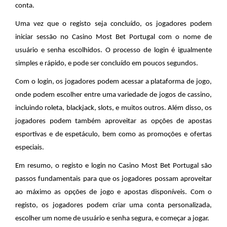
conta.
Uma vez que o registo seja concluído, os jogadores podem
iniciar sessão no Casino Most Bet Portugal com o nome de
usuário e senha escolhidos. O processo de login é igualmente
simples e rápido, e pode ser concluído em poucos segundos.
Com o login, os jogadores podem acessar a plataforma de jogo,
onde podem escolher entre uma variedade de jogos de cassino,
incluindo roleta, blackjack, slots, e muitos outros. Além disso, os
jogadores podem também aproveitar as opções de apostas
esportivas e de espetáculo, bem como as promoções e ofertas
especiais.
Em resumo, o registo e login no Casino Most Bet Portugal são
passos fundamentais para que os jogadores possam aproveitar
ao máximo as opções de jogo e apostas disponíveis. Com o
registo, os jogadores podem criar uma conta personalizada,
escolher um nome de usuário e senha segura, e começar a jogar.