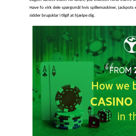
Have fo virk dele spørgsmål hvis spillemaskiner, jackpots
sidder brugsklar i tilgif at hjælpe dig.