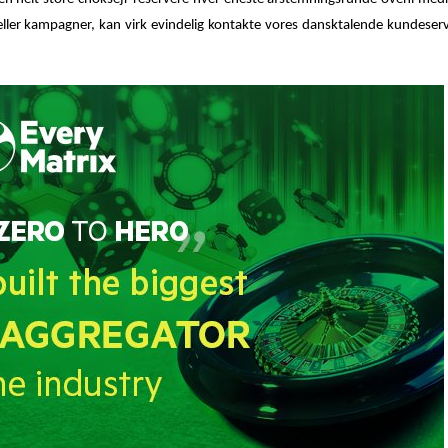
 eller kampagner, kan virk evindelig kontakte vores dansktalende kundeserv