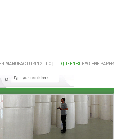
ACTURING LLC |
QUEENEX
HYGIENE PAPER MANUFACTURING LLC