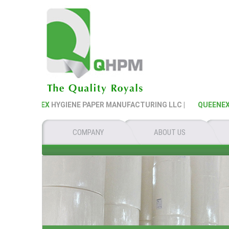
ENEX
HYGIENE PAPER MANUFACTURING LLC |
QUEENEX
HYGIENE
COMPANY
ABOUT US