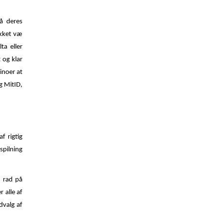
å deres
ukket væ
ta eller
 og klar
sinoer at
g MitID,
f rigtig
spilning
g rad på
 alle af
dvalg af