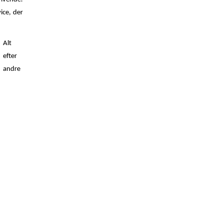
ice, der
Alt
efter
andre