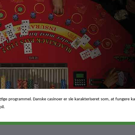
igtige programmel. Danske casinoer er sle karakteriseret som, at fungere 
il.