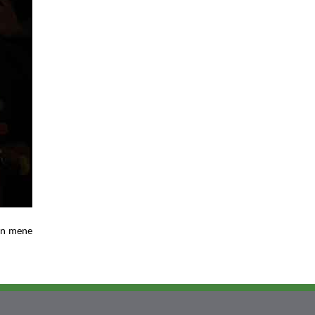
kan mene