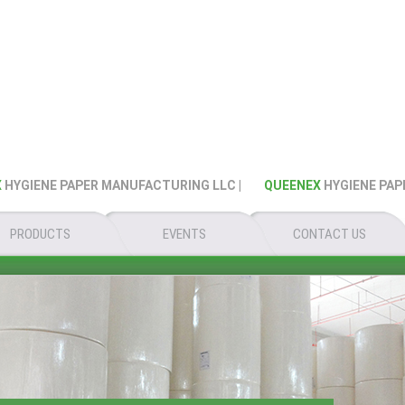
 PAPER MANUFACTURING LLC |
QUEENEX
HYGIENE PAPER MANUF
PRODUCTS
EVENTS
CONTACT US