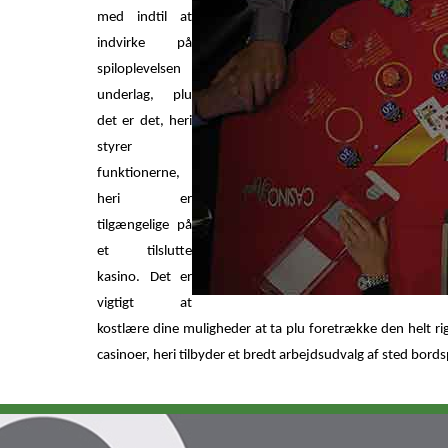
med indtil at
indvirke på
spiloplevelsen
underlag, plu
det er det, heri
styrer
funktionerne,
heri er
tilgængelige på
et tilslutte
kasino. Det er
vigtigt at
kostlære dine muligheder at ta plu foretrække den helt r
casinoer, heri tilbyder et bredt arbejdsudvalg af sted bordsp