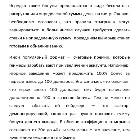
Нередко такие бонусы предлагаются в виде бесплатных
раскруток или определенной суммы денег на счету. Однако,
необходимо осознавать, что правила отыгрыша могут
варьироваться: в большинстве случаев требуется сделать
ставки на определенную сумму, прежде чем выигрыш станет
готовым к обналичиванию.
Иной популярный формат — счетовые премии, которые
геймеры зарабатывают при увеличении аккаунта. Например,
игорное заведение может предложить 100% бонус за
первый взнос до 100 долларов. Это означает, что означает,
что игрок внесет 100 долларов, ему будет начислено
дополнительно 100 в качестве бонуса. Тем не менее не
следует забывать об вейджере — это фактор,
демонстрирующий, сколько раз нужно поставить сумму
бонуса для его вывода. В обычно коэффициент отыгрыша
составляет от 20x до 40x, и чем меньше это значение, тем
лучше предложение для геймера.