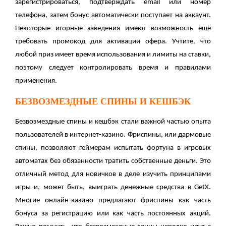
зарегистрироваться, подтверждать email или номер
телефона, затем бонус автоматически поступает на аккаунт.
Некоторые игорные заведения имеют возможность ещё
требовать промокод для активации офера. Учтите, что
любой приз имеет время использования и лимиты на ставки,
поэтому следует контролировать время и правилами
применения.
БЕЗВОЗМЕЗДНЫЕ СПИНЫ И КЕШБЭК
Безвозмездные спины и кешбэк стали важной частью опыта
пользователей в интернет-казино. Фриспины, или дармовые
спины, позволяют геймерам испытать фортуна в игровых
автоматах без обязанности тратить собственные деньги. Это
отличный метод для новичков в деле изучить принципами
игры и, может быть, выиграть денежные средства в GetX.
Многие онлайн-казино предлагают фриспины как часть
бонуса за регистрацию или как часть постоянных акций.