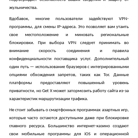
жульничества.
Вдобавок, многие пользователи задействуют VPN-
программы, для смены IP-адреса. Это позволяет вам утаить
свое местоположение и миновать региональные
блокировки. При выбора VPN следует принимать во
внимание скорость соединения и правила
конфиденциальности поставщика услуг. Дополнительный
один путь — использование браузеров с интегрированными
опциями обхождения запретов, таких как Tor. Данные
платформы предоставляют повышенный уровень
приватности, но Get X может затормозить работу сайта из-за
характеристик маршрутизации трафика.
Не стоит забывать о смартфонных программах азартных игр,
которые часто остаются доступными даже при блокировке
главного ресурса. Большинство интернет-казино создают
свои мобильные программы для iOS и операционной