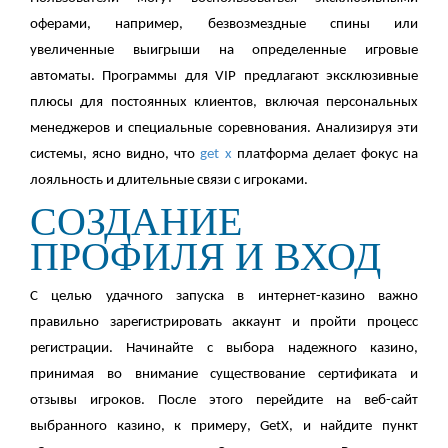
оферами, например, безвозмездные спины или
увеличенные выигрыши на определенные игровые
автоматы. Программы для VIP предлагают эксклюзивные
плюсы для постоянных клиентов, включая персональных
менеджеров и специальные соревнования. Анализируя эти
системы, ясно видно, что
get x
платформа делает фокус на
лояльность и длительные связи с игроками.
СОЗДАНИЕ
ПРОФИЛЯ И ВХОД
С целью удачного запуска в интернет-казино важно
правильно зарегистрировать аккаунт и пройти процесс
регистрации. Начинайте с выбора надежного казино,
принимая во внимание существование сертификата и
отзывы игроков. После этого перейдите на веб-сайт
выбранного казино, к примеру, GetX, и найдите пункт