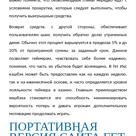
Важно помнить, что безвозмездные спины нередко идут с
условиями прокрутки, которые следует выполнить, чтобы
получить выигрышные средства.
Возврат средств, с другой стороны, обеспечивает
пользователям шанс получить обратно долю утраченных
денег. Обычно этот процент варьируется в пределах 5% и до
20% от проигранной суммы за заданный срок. Данное
позволяет геймерам, чувствовать себя более надежно,
понимая, что часть их убытков будет возмещена. В Гет Икс
кэшбэк может быть предоставлен как на каждую неделю,
так и на ежемесячной основе, и часто определяется уровня
лояльности геймера в казино. Главным преимуществом
кешбэка становится его способность минимизировать
вероятность потерь и давать игрокам дополнительную
мотивацию продолжать играть.
ПОРТАТИВНАЯ