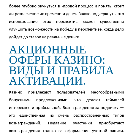
более глубоко окунуться в игровой процесс и понять, стоит
ли развлечение их времени и денег. Важно подчеркнуть, что
использование этих перспектив может существенно
улучшить возможности на победу в перспективе, когда дело
дойдет до ставок на реальные деньги.
АКЦИОННЫЕ
ОФЕРЫ КАЗИНО:
ВИДЫ И ПРАВИЛА
АКТИВАЦИИ.
Казино привлекают пользователей многообразными
бонусными предложениями, что делают геймплей
интереснее и прибыльной. Вознаграждения за подписку —
это единственная из очень распространенных типов
вознаграждений. Недавние участники приобретают
вознаграждения только за оформление учетной записи.