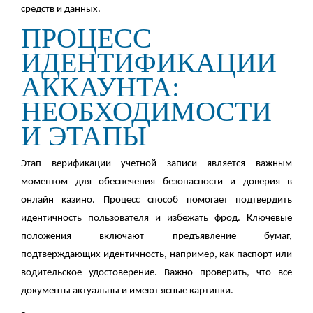
средств и данных.
ПРОЦЕСС
ИДЕНТИФИКАЦИИ
АККАУНТА:
НЕОБХОДИМОСТИ
И ЭТАПЫ
Этап верификации учетной записи является важным
моментом для обеспечения безопасности и доверия в
онлайн казино. Процесс способ помогает подтвердить
идентичность пользователя и избежать фрод. Ключевые
положения включают предъявление бумаг,
подтверждающих идентичность, например, как паспорт или
водительское удостоверение. Важно проверить, что все
документы актуальны и имеют ясные картинки.