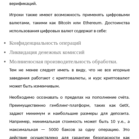
верификаций.
Игроки также имеют возможность применять цифровыми
валютами, такими как Bitcoin или Ethereum. Достоинства
использования цифровых валют содержат в себе:
Конфиденциальность операций
Ликвидация денежных комиссий
Молниеносная производительность обработки.
Тем не менее следует иметь в виду, что не все игорные
заведения работают с криптовалюты, и курс криптовалют
может быть изменчивым.
Необходимо осознавать о пределах на пополнение счёта.
Преимущественно гэмблинг-платформ, таких как GetX,
задают минимум и наибольшие размеры для депозита.
Например, минимальная стоимость может быть 10 у.е., а
максимальная — 5000 баксов за одну операцию. Это
действие осуществлено для гарантии безопасности как