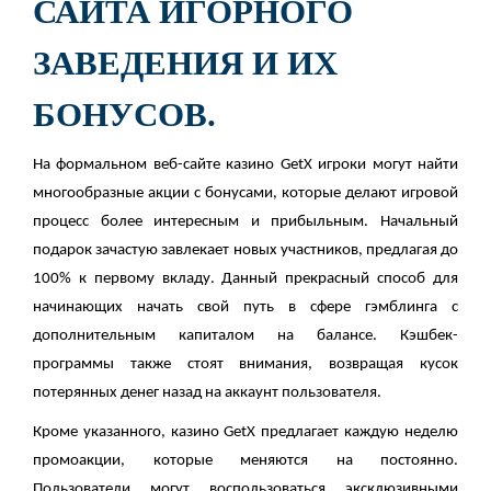
САЙТА ИГОРНОГО
ЗАВЕДЕНИЯ И ИХ
БОНУСОВ.
На формальном веб-сайте казино GetX игроки могут найти
многообразные акции с бонусами, которые делают игровой
процесс более интересным и прибыльным. Начальный
подарок зачастую завлекает новых участников, предлагая до
100% к первому вкладу. Данный прекрасный способ для
начинающих начать свой путь в сфере гэмблинга с
дополнительным капиталом на балансе. Кэшбек-
программы также стоят внимания, возвращая кусок
потерянных денег назад на аккаунт пользователя.
Кроме указанного, казино GetX предлагает каждую неделю
промоакции, которые меняются на постоянно.
Пользователи могут воспользоваться эксклюзивными