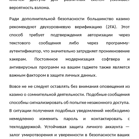
вероятность взлома.
Ради дополнительной безопасности большинство казино
рекомендуют двухуровневую верификацию (2FA). Этот
способ требует подтверждения авторизации через
текстового сообщения либо через программу-
аутентификатор, что значительно затрудняет проникновение
хакерам. Постоянное модернизация софтвера и
антивирусных программ на вашем гаджете также является
важным фактором в защите личных данных.
Вовсе не не следует оставлять без внимания оповещения из
казино о сомнительной деятельности. Подобные сообщения
способны сигнализировать об попытке незаконного доступа.
В ситуации получения подобных уведомлений необходимо
немедленно изменить пароль и контактировать с
техподдержкой. Устойчивая защита личного аккаунта —
залог умиротворения и уверенности в безопасности ваших