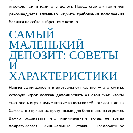
игроков, так и казино в целом. Перед стартом геймплея
рекомендуется вдумчиво изучить требования пополнения
баланса на сайте выбранного казино.
САМЫЙ
МАЛЕНЬКИЙ
ДЕПОЗИТ: СОВЕТЫ
И
ХАРАКТЕРИСТИКИ
Наименьший депозит в виртуальном казино — это сумма,
которую игрок должен депонировать на свой счет, чтобы
стартовать игру. Самые низкие взносы колеблются от 1 до 10
баксов, что делает их доступными для большинства игроков.
Важно осознавать, что минимальный вклад не всегда
подразумевает минимальные ставки. Предложенное