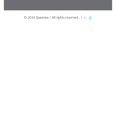
© 2016 Queenex | All rights reserved.. |