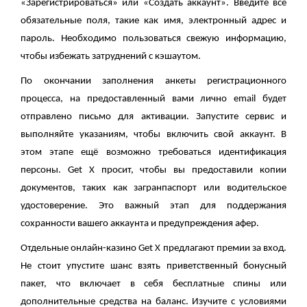
«Зарегистрироваться» или «Создать аккаунт». Введите все
обязательные поля, такие как имя, электронный адрес и
пароль. Необходимо пользоваться свежую информацию,
чтобы избежать затруднений с кэшаутом.
По окончании заполнения анкеты регистрационного
процесса, на предоставленный вами лично email будет
отправлено письмо для активации. Запустите сервис и
выполняйте указаниям, чтобы включить свой аккаунт. В
этом этапе ещё возможно требоваться идентификация
персоны. Get X просит, чтобы вы предоставили копии
документов, таких как загранпаспорт или водительское
удостоверение. Это важный этап для поддержания
сохранности вашего аккаунта и предупреждения афер.
Отдельные онлайн-казино Get X предлагают премии за вход.
Не стоит упустите шанс взять приветственный бонусный
пакет, что включает в себя бесплатные спины или
дополнительные средства на баланс. Изучите с условиями