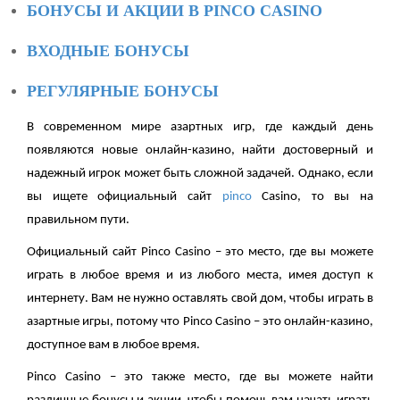
БОНУСЫ И АКЦИИ В PINCO CASINO
ВХОДНЫЕ БОНУСЫ
РЕГУЛЯРНЫЕ БОНУСЫ
В современном мире азартных игр, где каждый день
появляются новые онлайн-казино, найти достоверный и
надежный игрок может быть сложной задачей. Однако, если
вы ищете официальный сайт
pinco
Casino, то вы на
правильном пути.
Официальный сайт Pinco Casino – это место, где вы можете
играть в любое время и из любого места, имея доступ к
интернету. Вам не нужно оставлять свой дом, чтобы играть в
азартные игры, потому что Pinco Casino – это онлайн-казино,
доступное вам в любое время.
Pinco Casino – это также место, где вы можете найти