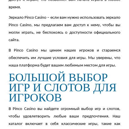
время.
Зеркало Pinco Casino – если вам нужно использовать зеркало
Pinco Casino, мы предлагаем вам доступ к нему, чтобы вы
могли играть, не беспокоясь о доступности официального
сайта.
В Pinco Casino мы ценим наших игроков и стараемся
обеспечить им лучшие условия для игры. Мы уверены, что
наша платформа будет вашим любимым местом для игры.
БОЛЬШОЙ ВЫБОР
ИГР И СЛОТОВ ДЛЯ
ИГРОКОВ
В Pinco Casino вы найдете огромный выбор игр и слотов,
чтобы удовлетворить любые ваши предпочтения. Наш
каталог включает в себя классические игры, такие как