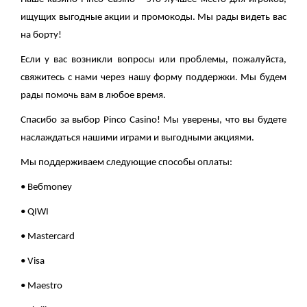
ищущих выгодные акции и промокоды. Мы рады видеть вас
на борту!
Если у вас возникли вопросы или проблемы, пожалуйста,
свяжитесь с нами через нашу форму поддержки. Мы будем
рады помочь вам в любое время.
Спасибо за выбор Pinco Casino! Мы уверены, что вы будете
наслаждаться нашими играми и выгодными акциями.
Мы поддерживаем следующие способы оплаты:
• Вебmoney
• QIWI
• Mastercard
• Visa
• Maestro