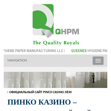
E PAPER MANUFACTURING LLC |
QUEENEX
HYGIENE PAPER MAN
NAVIGATION
Toggle
naviga
– ОФИЦИАЛЬНЫЙ САЙТ PINCO CASINO.5830
ПИНКО КАЗИНО –