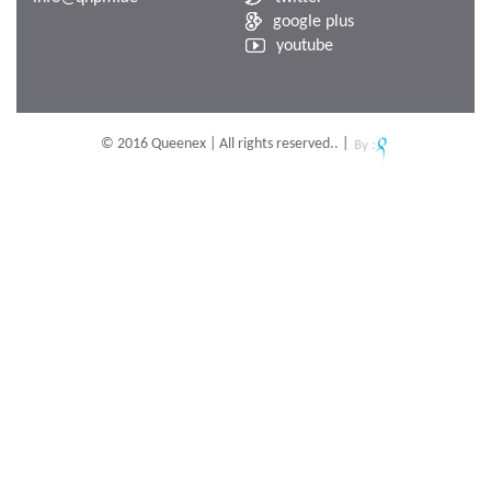
google plus
youtube
© 2016 Queenex | All rights reserved.. |