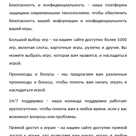
Безопасность и конфиденциальность – наша платформа
защищена современными технологиями, чтобы обеспечить
безопасность вашей информации и конфиденциальность
вашей игры.
Большой выбор игр – на нашем сайте доступно более 1000
игр, включая слоты, карточные игры, рулетку и другие. Вы
можете выбрать игру, которая вам нравится, и насладиться
игрой.
Промокоды и бонусы – мы предлагаем вам различные
промокоды и бонусы, чтобы помочь вам начать играть и
насладиться игрой.
24/7 поддержка – наша команда поддержки работает
круглосуточно, чтобы помочь вам в любое время, если у вас
возникнут вопросы или проблемы.
Прямой доступ к играм – на нашем сайте доступен прямой
доступ к играм, что позволяет вам начать играть в любое