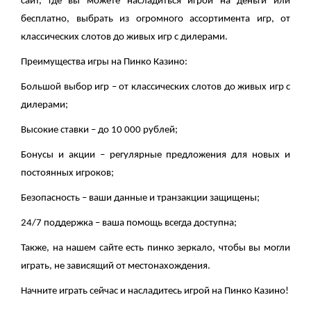
сайт, где вы можете насладиться игрой на деньги или
бесплатно, выбрать из огромного ассортимента игр, от
классических слотов до живых игр с дилерами.
Преимущества игры на Пинко Казино:
Большой выбор игр – от классических слотов до живых игр с
дилерами;
Высокие ставки – до 10 000 рублей;
Бонусы и акции – регулярные предложения для новых и
постоянных игроков;
Безопасность – ваши данные и транзакции защищены;
24/7 поддержка – ваша помощь всегда доступна;
Также, на нашем сайте есть пинко зеркало, чтобы вы могли
играть, не зависящий от местонахождения.
Начните играть сейчас и насладитесь игрой на Пинко Казино!