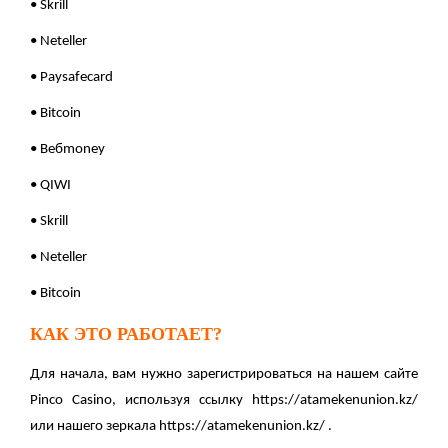
• Skrill
• Neteller
• Paysafecard
• Bitcoin
• Вебmoney
• QIWI
• Skrill
• Neteller
• Bitcoin
КАК ЭТО РАБОТАЕТ?
Для начала, вам нужно зарегистрироваться на нашем сайте
Pinco Casino, используя ссылку https://atamekenunion.kz/
или нашего зеркала https://atamekenunion.kz/ .