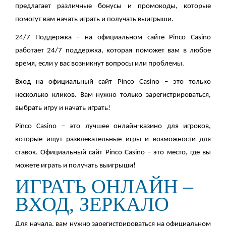
предлагает различные бонусы и промокоды, которые
помогут вам начать играть и получать выигрыши.
24/7 Поддержка – на официальном сайте Pinco Casino
работает 24/7 поддержка, которая поможет вам в любое
время, если у вас возникнут вопросы или проблемы.
Вход на официальный сайт Pinco Casino – это только
несколько кликов. Вам нужно только зарегистрироваться,
выбрать игру и начать играть!
Pinco Casino – это лучшее онлайн-казино для игроков,
которые ищут развлекательные игры и возможности для
ставок. Официальный сайт Pinco Casino – это место, где вы
можете играть и получать выигрыши!
ИГРАТЬ ОНЛАЙН –
ВХОД, ЗЕРКАЛО
Для начала, вам нужно зарегистрироваться на официальном