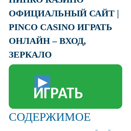
ОФИЦИАЛЬНЫЙ САЙТ |
PINCO CASINO ИГРАТЬ
ОНЛАЙН – ВХОД,
ЗЕРКАЛО
ИГРАТЬ
СОДЕРЖИМОЕ