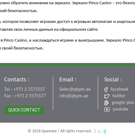
нужно обратить внимание на зеркало. Зеркало Pinco Casino – это безоп
воей безопасностью.
та, которое позволяет игрокам доступ к игровым автоматам и азартным
 оставляя свои личные данные на официальном сайте.
 Pinco Casino, и наслаждаться играми и выигрышами. Зеркало Pinco C
я своей безопасностью.
Contacts :
Email :
Social :
Tel : +971 2 5575557
Sales@qhpm.ae
facebook
Fax : +971 2 5575577
info@qhpm.ae
twitter
google plus
youtube
QUICK CONTACT
© 2016 Queenex | All rights reserved.. |