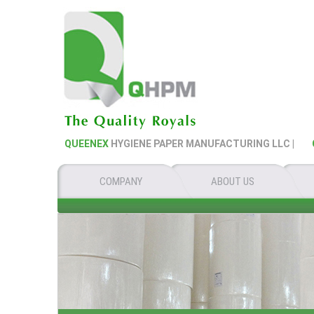
QUEENEX
HYGIENE PAPER MANUFACTURING LLC |
QUEE
COMPANY
ABOUT US