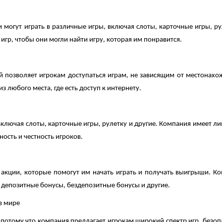
ки могут играть в различные игры, включая слоты, карточные игры, ру
игр, чтобы они могли найти игру, которая им понравится.
ый позволяет игрокам доступаться играм, не зависящим от местонахо
из любого места, где есть доступ к интернету.
 включая слоты, карточные игры, рулетку и другие. Компания имеет л
ность и честность игроков.
и акции, которые помогут им начать играть и получать выигрыши. К
 депозитные бонусы, бездепозитные бонусы и другие.
в мире
, потому что компания предлагает игрокам широкий спектр игр, безоп