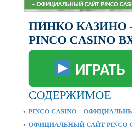
– ОФИЦИАЛЬНЫЙ САЙТ PINCO CASIN
ПИНКО КАЗИНО
PINCO CASINO В
ИГРАТЬ
СОДЕРЖИМОЕ
PINCO CASINO – ОФИЦИАЛЬН
ОФИЦИАЛЬНЫЙ САЙТ PINCO 