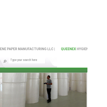
APER MANUFACTURING LLC |
QUEENEX
HYGIENE PAPER MANUFAC