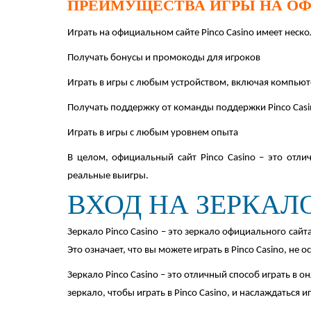
ПРЕИМУЩЕСТВА ИГРЫ НА ОФ
Играть на официальном сайте Pinco Casino имеет неско
Получать бонусы и промокоды для игроков
Играть в игры с любым устройством, включая компьют
Получать поддержку от команды поддержки Pinco Casi
Играть в игры с любым уровнем опыта
В целом, официальный сайт Pinco Casino – это отли
реальные выигры.
ВХОД НА ЗЕРКАЛО
Зеркало Pinco Casino – это зеркало официального сай
Это означает, что вы можете играть в Pinco Casino, не
Зеркало Pinco Casino – это отличный способ играть в
зеркало, чтобы играть в Pinco Casino, и наслаждаться