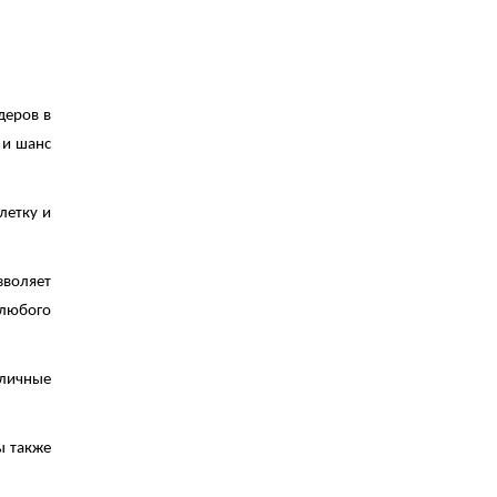
деров в
 и шанс
летку и
зволяет
 любого
зличные
ы также