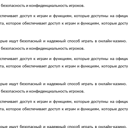
т безопасность и конфиденциальность игроков.
еспечивает доступ к играм и функциям, которые доступны на офиц
йта, которое обеспечивает доступ к играм и функциям, которые дост
орые ищут безопасный и надежный способ играть в онлайн-казино.
т безопасность и конфиденциальность игроков.
еспечивает доступ к играм и функциям, которые доступны на офиц
йта, которое обеспечивает доступ к играм и функциям, которые дост
орые ищут безопасный и надежный способ играть в онлайн-казино.
т безопасность и конфиденциальность игроков.
еспечивает доступ к играм и функциям, которые доступны на офиц
йта, которое обеспечивает доступ к играм и функциям, которые дост
орые ищут безопасный и надежный способ играть в онлайн-казино.