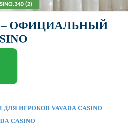
NO.340 (2)
 – ОФИЦИАЛЬНЫЙ
SINO
ДЛЯ ИГРОКОВ VAVADA CASINO
DA CASINO