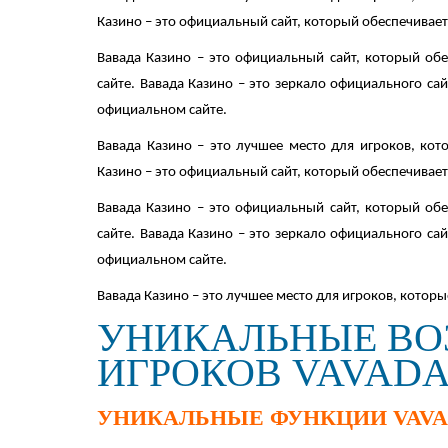
Казино – это официальный сайт, который обеспечивае
Вавада Казино – это официальный сайт, который об
сайте. Вавада Казино – это зеркало официального са
официальном сайте.
Вавада Казино – это лучшее место для игроков, кот
Казино – это официальный сайт, который обеспечивае
Вавада Казино – это официальный сайт, который об
сайте. Вавада Казино – это зеркало официального са
официальном сайте.
Вавада Казино – это лучшее место для игроков, котор
УНИКАЛЬНЫЕ ВО
ИГРОКОВ VAVADA
УНИКАЛЬНЫЕ ФУНКЦИИ VAVA