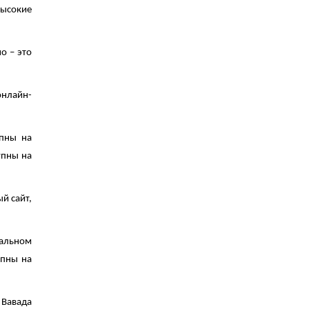
высокие
о – это
онлайн-
упны на
упны на
й сайт,
иальном
упны на
 Вавада