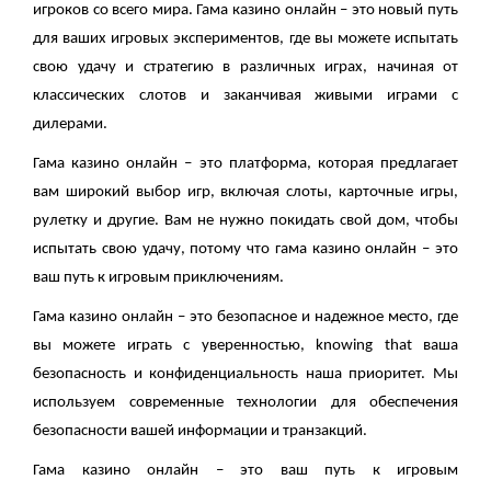
игроков со всего мира. Гама казино онлайн – это новый путь
для ваших игровых экспериментов, где вы можете испытать
свою удачу и стратегию в различных играх, начиная от
классических слотов и заканчивая живыми играми с
дилерами.
Гама казино онлайн – это платформа, которая предлагает
вам широкий выбор игр, включая слоты, карточные игры,
рулетку и другие. Вам не нужно покидать свой дом, чтобы
испытать свою удачу, потому что гама казино онлайн – это
ваш путь к игровым приключениям.
Гама казино онлайн – это безопасное и надежное место, где
вы можете играть с уверенностью, knowing that ваша
безопасность и конфиденциальность наша приоритет. Мы
используем современные технологии для обеспечения
безопасности вашей информации и транзакций.
Гама казино онлайн – это ваш путь к игровым