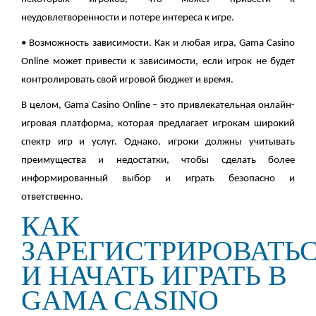
неудовлетворенности и потере интереса к игре.
• Возможность зависимости. Как и любая игра, Gama Casino
Online может привести к зависимости, если игрок не будет
контролировать свой игровой бюджет и время.
В целом, Gama Casino Online – это привлекательная онлайн-
игровая платформа, которая предлагает игрокам широкий
спектр игр и услуг. Однако, игроки должны учитывать
преимущества и недостатки, чтобы сделать более
информированный выбор и играть безопасно и
ответственно.
КАК
ЗАРЕГИСТРИРОВАТЬ
И НАЧАТЬ ИГРАТЬ В
GAMA CASINO