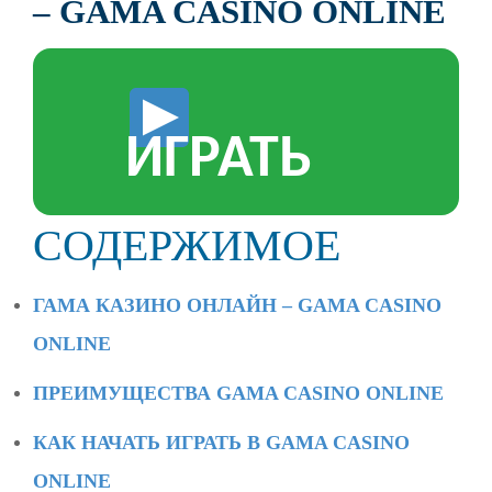
– GAMA CASINO ONLINE
ИГРАТЬ
СОДЕРЖИМОЕ
ГАМА КАЗИНО ОНЛАЙН – GAMA CASINO
ONLINE
ПРЕИМУЩЕСТВА GAMA CASINO ONLINE
КАК НАЧАТЬ ИГРАТЬ В GAMA CASINO
ONLINE