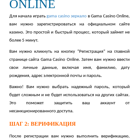
ONLINE
Для начала играть
gama casino зеркало
в Gama Casino Online,
вам нужно зарегистрироваться на официальном сайте
казино. Это простой и быстрый процесс, который займет не
более 5 минут.
Вам нужно кликнуть на кнопку “Регистрация” на главной
странице сайта Gama Casino Online. Затем вам нужно ввести
свои личные данные, включая имя, фамилию, дату
рождения, адрес электронной почты и пароль.
Важно! Вам нужно выбрать надежный пароль, который
будет сложным и не будет использоваться на других сайтах.
Это поможет защитить ваш аккаунт от
несанкционированного доступа.
ШАГ 2: ВЕРИФИКАЦИЯ
После регистрации вам нужно выполнить верификацию,