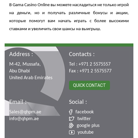
В Gama Casino Online вы можете насладиться не только игрой
на деньги, но и получать различные бонусы и акции,
которые помогут вам начать играть с более высокими
ставками и увеличить свои шансы на выигрыш.
Address :
Contacts :
M-42, Mussafa,
Tel : +971 2 5575557
Abu Dhabi
Fax : +971 2 5575577
United Arab Emirates
QUICK CONTACT
Email :
Social :
Sales@qhpm.ae
facebook
info@qhpm.ae
twitter
google plus
youtube