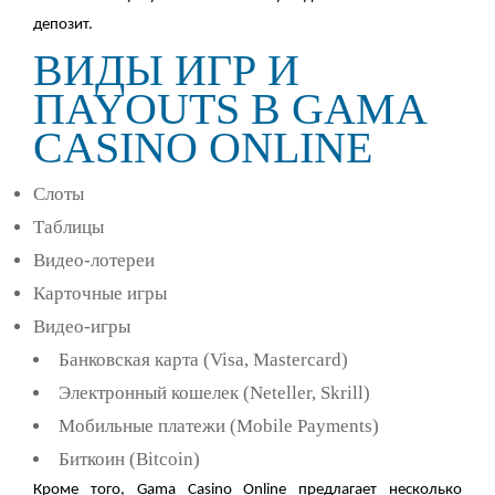
депозит.
ВИДЫ ИГР И
ПAYOUTS В GAMA
CASINO ONLINE
Слоты
Таблицы
Видео-лотереи
Карточные игры
Видео-игры
Банковская карта (Visa, Mastercard)
Электронный кошелек (Neteller, Skrill)
Мобильные платежи (Mobile Payments)
Биткоин (Bitcoin)
Кроме того, Gama Casino Online предлагает несколько