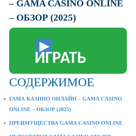
– GAMA CASINO ONLINE
– ОБЗОР (2025)
ИГРАТЬ
СОДЕРЖИМОЕ
ГАМА КАЗИНО ОНЛАЙН – GAMA CASINO
ONLINE – ОБЗОР (2025)
ПРЕИМУЩЕСТВА GAMA CASINO ONLINE