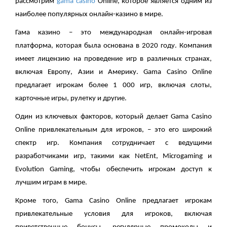
рассмотрим
gama casino
Online, которое является одним из
наиболее популярных онлайн-казино в мире.
Гама казино – это международная онлайн-игровая
платформа, которая была основана в 2020 году. Компания
имеет лицензию на проведение игр в различных странах,
включая Европу, Азии и Америку. Gama Casino Online
предлагает игрокам более 1 000 игр, включая слоты,
карточные игры, рулетку и другие.
Один из ключевых факторов, который делает Gama Casino
Online привлекательным для игроков, – это его широкий
спектр игр. Компания сотрудничает с ведущими
разработчиками игр, такими как NetEnt, Microgaming и
Evolution Gaming, чтобы обеспечить игрокам доступ к
лучшим играм в мире.
Кроме того, Gama Casino Online предлагает игрокам
привлекательные условия для игроков, включая