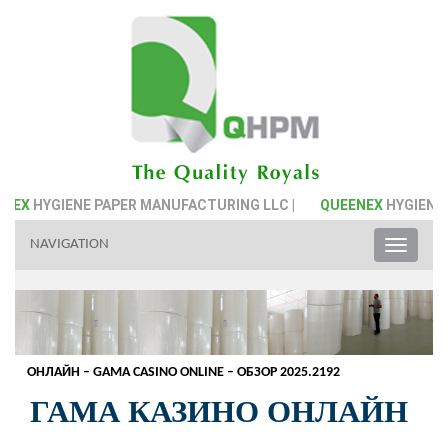
X
HYGIENE PAPER MANUFACTURING LLC |
QUEENEX
HYGIENE PAP
NAVIGATION
Toggle
naviga
ОНЛАЙН – GAMA CASINO ONLINE – ОБЗОР 2025.2192
ГАМА КАЗИНО ОНЛАЙН