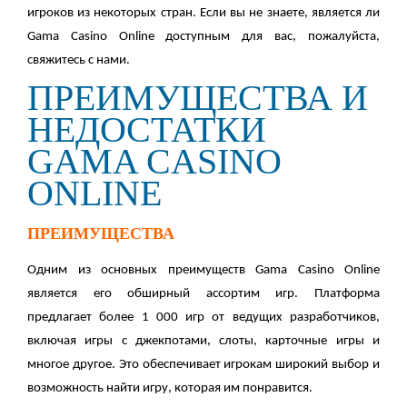
игроков из некоторых стран. Если вы не знаете, является ли
Gama Casino Online доступным для вас, пожалуйста,
свяжитесь с нами.
ПРЕИМУЩЕСТВА И
НЕДОСТАТКИ
GAMA CASINO
ONLINE
ПРЕИМУЩЕСТВА
Одним из основных преимуществ Gama Casino Online
является его обширный ассортим игр. Платформа
предлагает более 1 000 игр от ведущих разработчиков,
включая игры с джекпотами, слоты, карточные игры и
многое другое. Это обеспечивает игрокам широкий выбор и
возможность найти игру, которая им понравится.