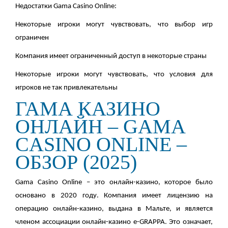
Недостатки Gama Casino Online:
Некоторые игроки могут чувствовать, что выбор игр
ограничен
Компания имеет ограниченный доступ в некоторые страны
Некоторые игроки могут чувствовать, что условия для
игроков не так привлекательны
ГАМА КАЗИНО
ОНЛАЙН – GAMA
CASINO ONLINE –
ОБЗОР (2025)
Gama Casino Online – это онлайн-казино, которое было
основано в 2020 году. Компания имеет лицензию на
операцию онлайн-казино, выдана в Мальте, и является
членом ассоциации онлайн-казино e-GRAPPA. Это означает,