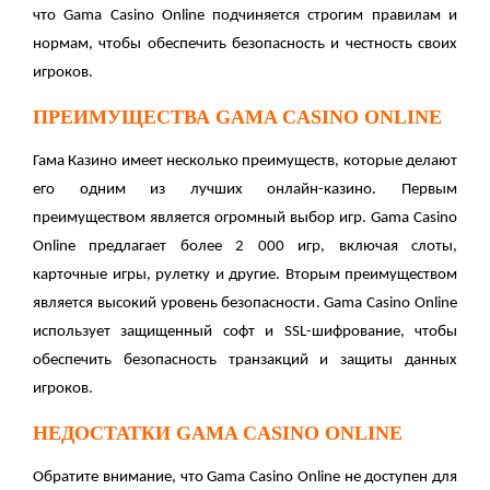
что Gama Casino Online подчиняется строгим правилам и
нормам, чтобы обеспечить безопасность и честность своих
игроков.
ПРЕИМУЩЕСТВА GAMA CASINO ONLINE
Гама Казино имеет несколько преимуществ, которые делают
его одним из лучших онлайн-казино. Первым
преимуществом является огромный выбор игр. Gama Casino
Online предлагает более 2 000 игр, включая слоты,
карточные игры, рулетку и другие. Вторым преимуществом
является высокий уровень безопасности. Gama Casino Online
использует защищенный софт и SSL-шифрование, чтобы
обеспечить безопасность транзакций и защиты данных
игроков.
НЕДОСТАТКИ GAMA CASINO ONLINE
Обратите внимание, что Gama Casino Online не доступен для