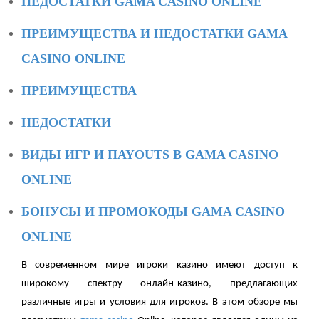
НЕДОСТАТКИ GAMA CASINO ONLINE
ПРЕИМУЩЕСТВА И НЕДОСТАТКИ GAMA
CASINO ONLINE
ПРЕИМУЩЕСТВА
НЕДОСТАТКИ
ВИДЫ ИГР И ПAYOUTS В GAMA CASINO
ONLINE
БОНУСЫ И ПРОМОКОДЫ GAMA CASINO
ONLINE
В современном мире игроки казино имеют доступ к
широкому спектру онлайн-казино, предлагающих
различные игры и условия для игроков. В этом обзоре мы