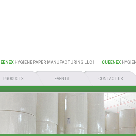
HYGIENE PAPER MANUFACTURING LLC |
QUEENEX
HYGIENE PAP
PRODUCTS
EVENTS
CONTACT US