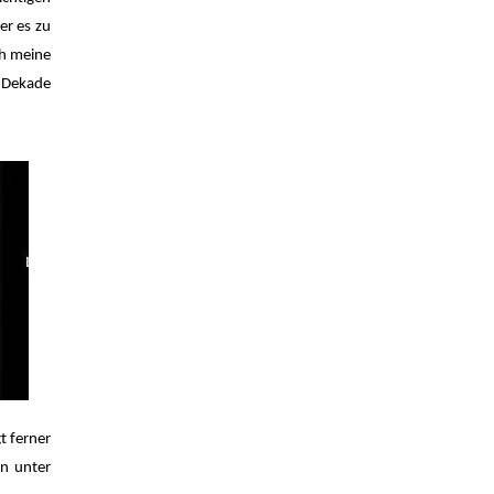
er es zu
ch meine
m Dekade
 ferner
en unter