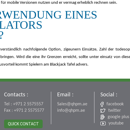
 für mobile Versionen nutzen und er vermag erheblich rechnen sein.
ERWENDUNG EINES
LATORS
?
stverständlich nachfolgende Option, zigeunern Einsätze, Zahl der todeso
 bringen. Wird die eine ihr Grenzen erreicht, sollte unter einsatz von di
usvorteil kommt Spielern am Blackjack Tafel advers.
Contacts :
Email :
Social :
Tel : +971 2 5575557
Sales@qhpm.ae
facebook
Fax : +971 2 5575577
info@qhpm.ae
twitter
google plus
youtube
QUICK CONTACT