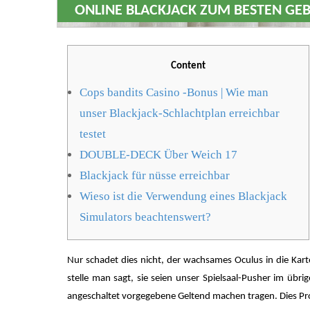
ONLINE BLACKJACK ZUM BESTEN GE
Content
Cops bandits Casino -Bonus | Wie man
unser Blackjack-Schlachtplan erreichbar
testet
DOUBLE-DECK Über Weich 17
Blackjack für nüsse erreichbar
Wieso ist die Verwendung eines Blackjack
Simulators beachtenswert?
Nur schadet dies nicht, der wachsames Oculus in die Kart
stelle man sagt, sie seien unser Spielsaal-Pusher im übri
angeschaltet vorgegebene Geltend machen tragen. Dies Pro