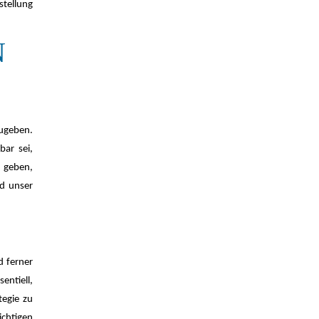
stellung
N
zugeben.
bar sei,
n geben,
nd unser
 ferner
entiell,
tegie zu
ichtigen