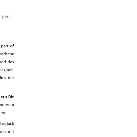
tigen
 part of
retische
 und das
ackjack-
dnis der
tern Die
anderem
hen.
lackjack
rschrift