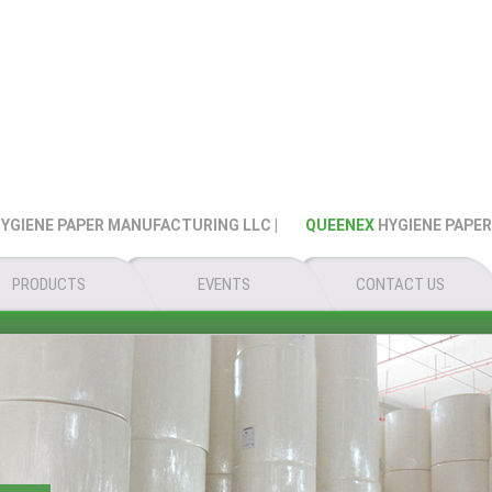
PAPER MANUFACTURING LLC |
QUEENEX
HYGIENE PAPER MANUFA
PRODUCTS
EVENTS
CONTACT US