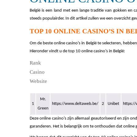
België is een land met een lange traditie van gokken en ca
steeds populairder. In dit artikel zullen we een overzicht ge
TOP 10 ONLINE CASINO’S IN BE
Om de beste online casino’s in België te selecteren, hebbe
Hieronder vindt u de top 10 online casino’s in België:
Rank
Casino
Website
Mr.
1
https://www.deltaweb.be/
2
Unibet
https:/
Green
Deze online casino’s zijn allemaal geautoriseerd en zijn o
garanderen. Het is belangrijk om te onthouden dat online g