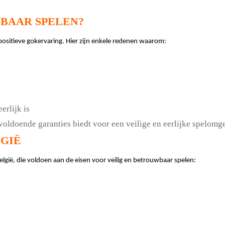
BAAR SPELEN?
 positieve gokervaring. Hier zijn enkele redenen waarom:
erlijk is
voldoende garanties biedt voor een veilige en eerlijke spelomg
LGIË
België, die voldoen aan de eisen voor veilig en betrouwbaar spelen: