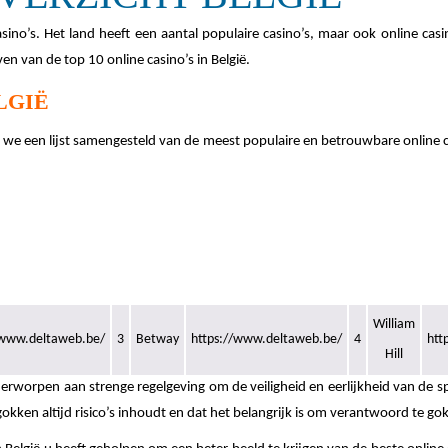
sino’s. Het land heeft een aantal populaire casino’s, maar ook online casin
ven van de top 10 online casino’s in België.
LGIË
n we een lijst samengesteld van de meest populaire en betrouwbare online c
William
/www.deltaweb.be/
3
Betway
https://www.deltaweb.be/
4
htt
Hill
nderworpen aan strenge regelgeving om de veiligheid en eerlijkheid van de sp
okken altijd risico’s inhoudt en dat het belangrijk is om verantwoord te go