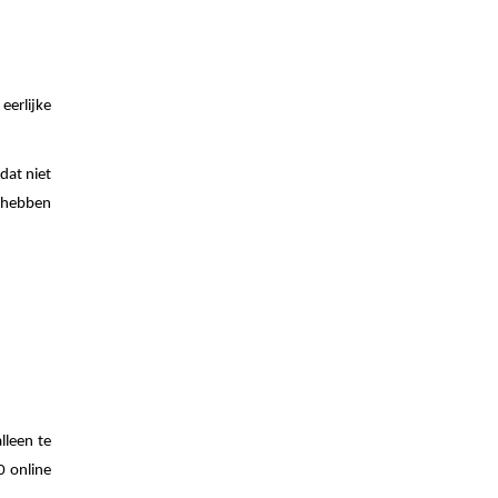
eerlijke
dat niet
ie hebben
lleen te
0 online