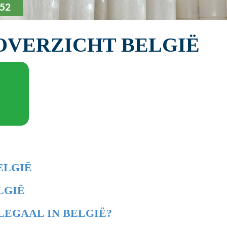
52
OVERZICHT BELGIË
ELGIË
LGIË
LEGAAL IN BELGIË?