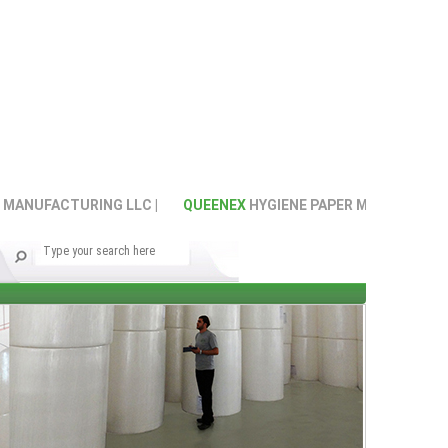
CTURING LLC |
QUEENEX
HYGIENE PAPER MANUFACTURING LLC 