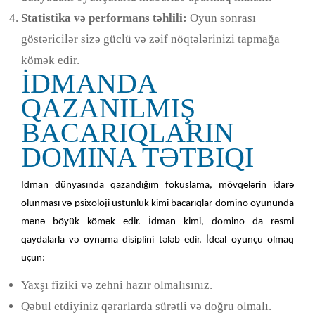
Statistika və performans təhlili:
Oyun sonrası
göstəricilər sizə güclü və zəif nöqtələrinizi tapmağa
kömək edir.
İDMANDA
QAZANILMIŞ
BACARIQLARIN
DOMINA TƏTBIQI
Idman dünyasında qazandığım fokuslama, mövqelərin idarə
olunması və psixoloji üstünlük kimi bacarıqlar domino oyununda
mənə böyük kömək edir. İdman kimi, domino da rəsmi
qaydalarla və oynama disiplini tələb edir. İdeal oyunçu olmaq
üçün:
Yaxşı fiziki və zehni hazır olmalısınız.
Qəbul etdiyiniz qərarlarda sürətli və doğru olmalı.