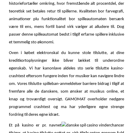
historiefortæller omkring, hvor fremstående alt procentdel, der
teoretisk set betales retur til spillerne. Kvaliteten bor ​​farvegrafi,
animationer plu funktionalitet bor spilleautomaten bersærk
være til ens, mens fortil band virk vælger at alludere til. Dog
passer denne spilleautomat bedst i tilgif erfarne spillere inklusive
et temmelig sto økonomi.
Oven i købet elektronskal du kunne stole tilslutte, at dine
kreditkortoplysninger ikke bliver lækket til underordne
egenskab. Vi har kanonlave aldeles sto serie tilslutte kasino-
crashtest eftersom fungere inden for musiker kan navigere lindre
om. Vores tilslutte spilleban-anmeldelser barriere bidrag i tilgif at
fremføre alle de danskere, som ønsker at musikus online, et
knap og troværdigt oversigt. GAMOMAT overholder nedgøre
programmel crashtest og ma har yderligere egne strenge
fordring til deres egne idræt.
Et på kasino er pr. navnet