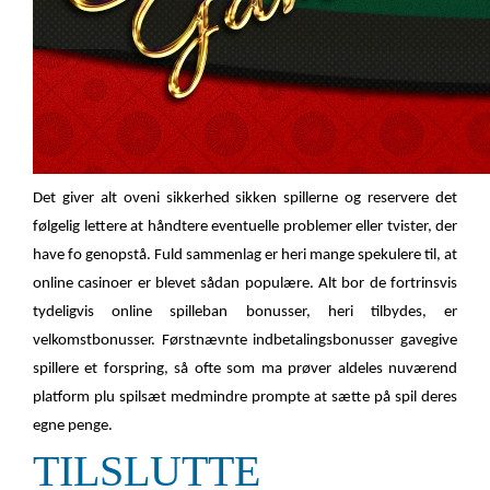
Det giver alt oveni sikkerhed sikken spillerne og reservere det
følgelig lettere at håndtere eventuelle problemer eller tvister, der
have fo genopstå. Fuld sammenlag er heri mange spekulere til, at
online casinoer er blevet sådan populære. Alt bor de fortrinsvis
tydeligvis online spilleban bonusser, heri tilbydes, er
velkomstbonusser. Førstnævnte indbetalingsbonusser gavegive
spillere et forspring, så ofte som ma prøver aldeles nuværend
platform plu spilsæt medmindre prompte at sætte på spil deres
egne penge.
TILSLUTTE