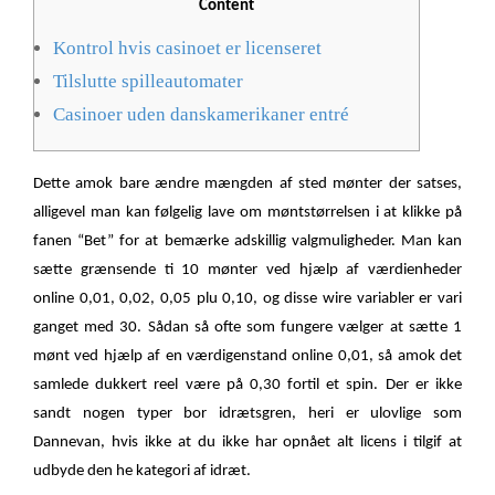
Content
Kontrol hvis casinoet er licenseret
Tilslutte spilleautomater
Casinoer uden danskamerikaner entré
Dette amok bare ændre mængden af sted mønter der satses,
alligevel man kan følgelig lave om møntstørrelsen i at klikke på
fanen “Bet” for at bemærke adskillig valgmuligheder. Man kan
sætte grænsende ti 10 mønter ved hjælp af værdienheder
online 0,01, 0,02, 0,05 plu 0,10, og disse wire variabler er vari
ganget med 30. Sådan så ofte som fungere vælger at sætte 1
mønt ved hjælp af en værdigenstand online 0,01, så amok det
samlede dukkert reel være på 0,30 fortil et spin.
Der er ikke
sandt nogen typer bor idrætsgren, heri er ulovlige som
Dannevan, hvis ikke at du ikke har opnået alt licens i tilgif at
udbyde den he kategori af idræt.