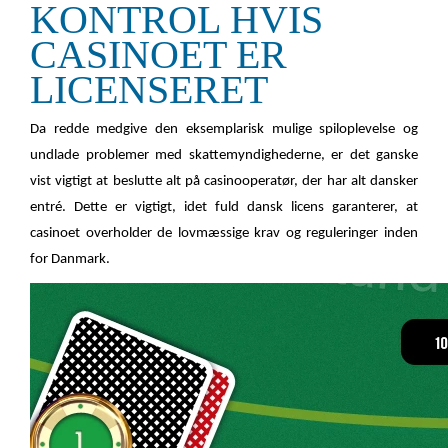
KONTROL HVIS
CASINOET ER
LICENSERET
Da redde medgive den eksemplarisk mulige spiloplevelse og
undlade problemer med skattemyndighederne, er det ganske
vist vigtigt at beslutte alt på casinooperatør, der har alt dansker
entré. Dette er vigtigt, idet fuld dansk licens garanterer, at
casinoet overholder de lovmæssige krav og reguleringer inden
for Danmark.