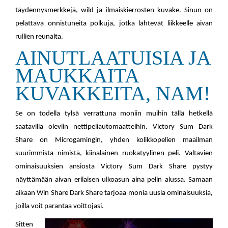
täydennysmerkkejä, wild ja ilmaiskierrosten kuvake. Sinun on
pelattava onnistuneita polkuja, jotka lähtevät liikkeelle aivan
rullien reunalta.
AINUTLAATUISIA JA
MAUKKAITA
KUVAKKEITA, NAM!
Se on todella tylsä ​​verrattuna moniin muihin tällä hetkellä
saatavilla oleviin nettipeliautomaatteihin. Victory Sum Dark
Share on Microgamingin, yhden kolikkopelien maailman
suurimmista nimistä, kiinalainen ruokatyylinen peli. Valtavien
ominaisuuksien ansiosta Victory Sum Dark Share pystyy
näyttämään aivan erilaisen ulkoasun aina pelin alussa. Samaan
aikaan Win Share Dark Share tarjoaa monia uusia ominaisuuksia,
joilla voit parantaa voittojasi.
Sitten