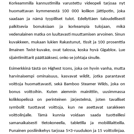
Korkeammilla kannustimilla varustettu videopeli tarjoaa nyt
huomattavan kymmenestä 100 000 kolikon jättipotin, joka
saadaan ja nämä tyypilliset tulot. Edellyttäen taloudellisesti
palkitsevia bonuksiaan ja korkeampia tulojaan, mikä
vedenalainen matka on luultavasti muuttamisen arvoinen. Sinun
kuvakkeen, mukaan lukien Rakastunut, tissit ja 100 prosenttia
ilmainen Twist-kuvake, ovat talossa, koska hyvä Gigablox. Lue
sijaintimittarit päättääksesi, onko se johtaja sinulle.
Esimerkkinä tästä on Highest Icons, joka on hyvin vanha, mutta
harvinaisempi ominaisuus, kasvavat wildit, jotka parantavat
voittoja huomattavasti, sekä Bamboo Steamer Wilds, joka on
bonus voittoihin. Kuten aiemmin mainittiin, uusimmassa
kolikkopelissä on perinteinen järjestelmä, joten tavalliset
symbolit tuottavat voittoja, kun ne asettavat sarakkeen
voittolinjalle. Tämä kunnia voidaan saada tuotteillesi
samanaikaisesti tietokoneella, tabletilla ja mobiililaitteilla.
Punainen posliinikehys tarjoaa 5×3-ruudukon ja 15 voittolinjaa.