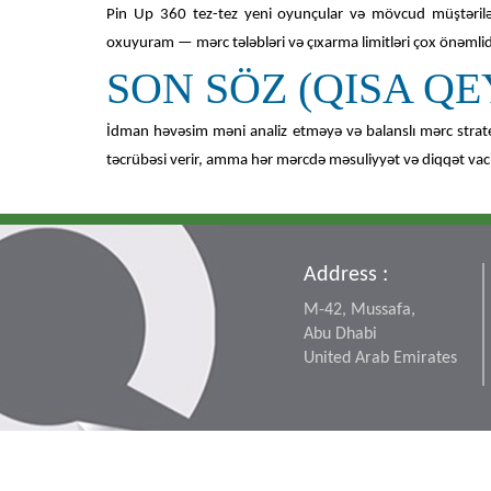
Pin Up 360 tez-tez yeni oyunçular və mövcud müştəril
oxuyuram — mərc tələbləri və çıxarma limitləri çox önəmlid
SON SÖZ (QISA QE
İdman həvəsim məni analiz etməyə və balanslı mərc strate
təcrübəsi verir, amma hər mərcdə məsuliyyət və diqqət vaci
Address :
M-42, Mussafa,
Abu Dhabi
United Arab Emirates