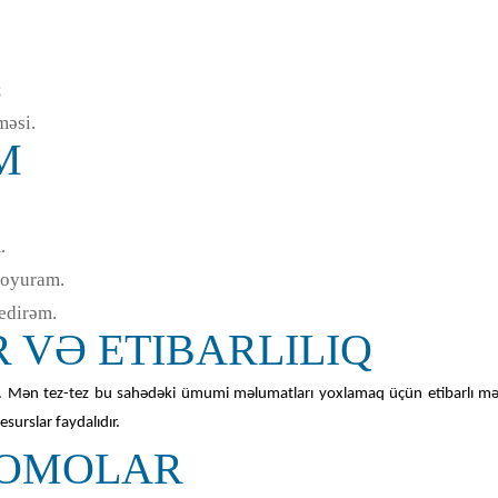
;
məsi.
M
.
qoyuram.
 edirəm.
 VƏ ETIBARLILIQ
dır. Mən tez-tez bu sahədəki ümumi məlumatları yoxlamaq üçün etibarlı m
esurslar faydalıdır.
ROMOLAR