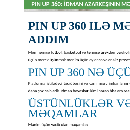
PIN UP 360: İDMAN AZARKEŞININ M
PIN UP 360 ILƏ
ADDIM
Mən həmişə futbol, basketbol və tennisə ürəkdən bağlı ol
üçün mərc düşünmək mənim üçün əyləncə və analiz prosesi
PIN UP 360 NƏ Ü
Platforma istifadəçi təcrübəsini və canlı mərc imkanlarını ö
daha çox cəlb edir. İdman həvəskarı kimi bəzən hisslərə ə
ÜSTÜNLÜKLƏR VƏ
MƏQAMLAR
Mənim üçün vacib olan məqamlar: