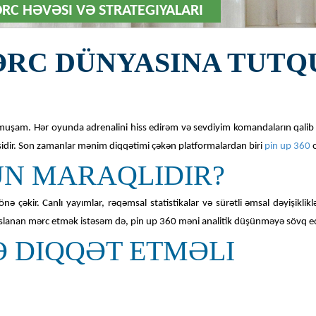
ƏRC HƏVƏSI VƏ STRATEGIYALARI
 MƏRC DÜNYASINA TUTQ
muşam. Hər oyunda adrenalini hiss edirəm və sevdiyim komandaların qalib
dir. Son zamanlar mənim diqqətimi çəkən platformalardan biri
pin up 360
o
ÇÜN MARAQLIDIR?
nə çəkir. Canlı yayımlar, rəqəmsal statistikalar və sürətli əmsal dəyişiklikl
saslanan mərc etmək istəsəm də, pin up 360 məni analitik düşünməyə sövq ed
 DIQQƏT ETMƏLI