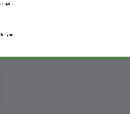
iqqətlə
mik oyun