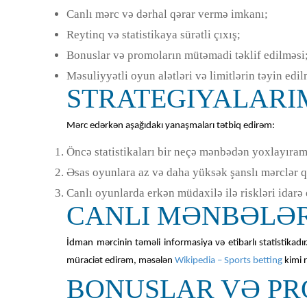
Canlı mərc və dərhal qərar vermə imkanı;
Reytinq və statistikaya sürətli çıxış;
Bonuslar və promoların mütəmadi təklif edilməsi
Məsuliyyətli oyun alətləri və limitlərin təyin edil
STRATEGIYALARI
Mərc edərkən aşağıdakı yanaşmaları tətbiq edirəm:
Öncə statistikaları bir neçə mənbədən yoxlayıram
Əsas oyunlara az və daha yüksək şanslı mərclər 
Canlı oyunlarda erkən müdaxilə ilə riskləri idarə
CANLI MƏNBƏLƏR
İdman mərcinin təməli informasiya və etibarlı statistika
müraciət edirəm, məsələn
Wikipedia – Sports betting
kimi r
BONUSLAR VƏ P