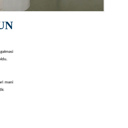
UN
 gəlməsi
ldu.
əri məni
ir.