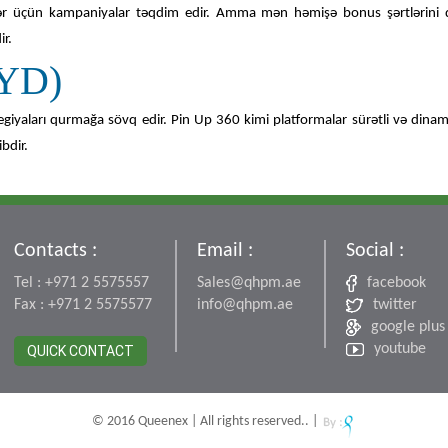
ər üçün kampaniyalar təqdim edir. Amma mən həmişə bonus şərtlərini d
ir.
YD)
giyaları qurmağa sövq edir. Pin Up 360 kimi platformalar sürətli və dina
bdir.
Contacts :
Email :
Social :
Tel : +971 2 5575557
Sales@qhpm.ae
facebook
Fax : +971 2 5575577
info@qhpm.ae
twitter
google plus
youtube
QUICK CONTACT
© 2016 Queenex | All rights reserved.. |