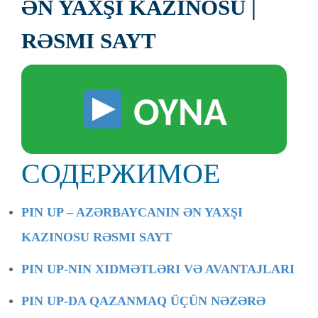
ƏN YAXŞI KAZINOSU |
RƏSMI SAYT
OYNA
СОДЕРЖИМОЕ
PIN UP – AZƏRBAYCANIN ƏN YAXŞI
KAZINOSU RƏSMI SAYT
PIN UP-NIN XIDMƏTLƏRI VƏ AVANTAJLARI
PIN UP-DA QAZANMAQ ÜÇÜN NƏZƏRƏ