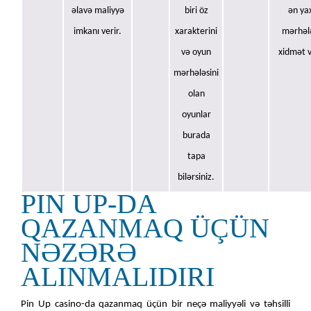
əlavə maliyyə
biri öz
ən yax
imkanı verir.
xarakterini
mərhəl
və oyun
xidmət v
mərhələsini
olan
oyunlar
burada
tapa
bilərsiniz.
PIN UP-DA
QAZANMAQ ÜÇÜN
NƏZƏRƏ
ALINMALIDIRI
Pin Up casino-da qazanmaq üçün bir neçə maliyyəli və təhsilli