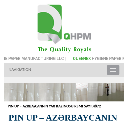
PAPER MANUFACTURING LLC |
QUEENEX
HYGIENE PAPER MANUFA
NAVIGATION
Toggle
naviga
PIN UP – AZRBAYCANN N YAX KAZINOSU RSMI SAYT.4872
PIN UP – AZƏRBAYCANIN