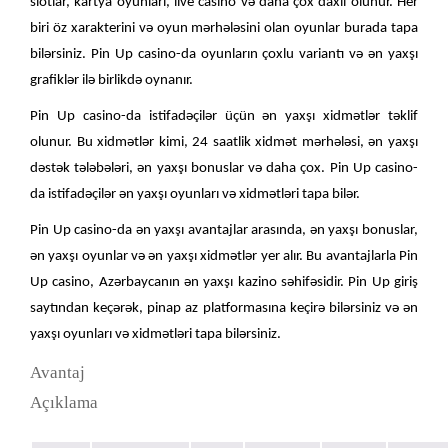
slotlar, kartya oyunları, live casino və daha çox daxil olunur. Her
biri öz xarakterini və oyun mərhələsini olan oyunlar burada tapa
bilərsiniz. Pin Up casino-da oyunların çoxlu variantı və ən yaxşı
grafiklər ilə birlikdə oynanır.
Pin Up casino-da istifadəçilər üçün ən yaxşı xidmətlər təklif
olunur. Bu xidmətlər kimi, 24 saatlik xidmət mərhələsi, ən yaxşı
dəstək tələbələri, ən yaxşı bonuslar və daha çox. Pin Up casino-
da istifadəçilər ən yaxşı oyunları və xidmətləri tapa bilər.
Pin Up casino-da ən yaxşı avantajlar arasında, ən yaxşı bonuslar,
ən yaxşı oyunlar və ən yaxşı xidmətlər yer alır. Bu avantajlarla Pin
Up casino, Azərbaycanın ən yaxşı kazino səhifəsidir. Pin Up giriş
saytından keçərək, pinap az platformasına keçirə bilərsiniz və ən
yaxşı oyunları və xidmətləri tapa bilərsiniz.
Avantaj
Açıklama