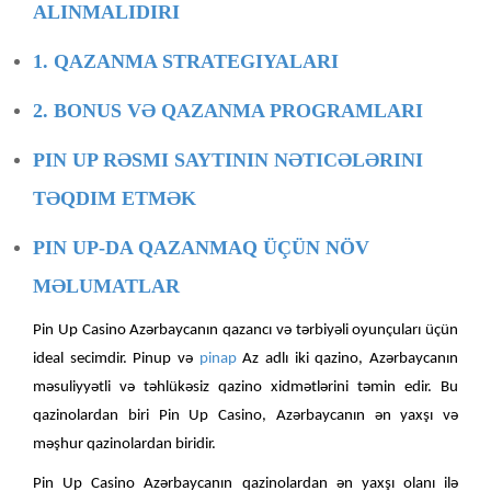
ALINMALIDIRI
1. QAZANMA STRATEGIYALARI
2. BONUS VƏ QAZANMA PROGRAMLARI
PIN UP RƏSMI SAYTININ NƏTICƏLƏRINI
TƏQDIM ETMƏK
PIN UP-DA QAZANMAQ ÜÇÜN NÖV
MƏLUMATLAR
Pin Up Casino Azərbaycanın qazancı və tərbiyəli oyunçuları üçün
ideal secimdir. Pinup və
pinap
Az adlı iki qazino, Azərbaycanın
məsuliyyətli və təhlükəsiz qazino xidmətlərini təmin edir. Bu
qazinolardan biri Pin Up Casino, Azərbaycanın ən yaxşı və
məşhur qazinolardan biridir.
Pin Up Casino Azərbaycanın qazinolardan ən yaxşı olanı ilə