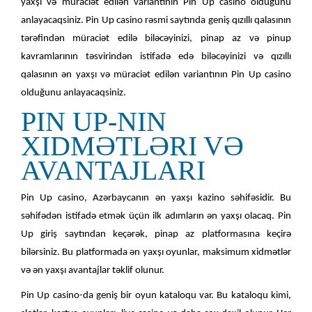
yaxşı və müraciət edilən variantının Pin Up casino olduğunu
anlayacaqsiniz. Pin Up casino rəsmi saytında geniş qızıllı qalasının
tərəfindən müraciət edilə biləcəyinizi, pinap az və pinup
kavramlarının təsvirindən istifadə edə biləcəyinizi və qızıllı
qalasının ən yaxşı və müraciət edilən variantının Pin Up casino
olduğunu anlayacaqsiniz.
PIN UP-NIN
XIDMƏTLƏRI VƏ
AVANTAJLARI
Pin Up casino, Azərbaycanın ən yaxşı kazino səhifəsidir. Bu
səhifədən istifadə etmək üçün ilk adımların ən yaxşı olacaq. Pin
Up giriş saytından keçərək, pinap az platformasına keçirə
bilərsiniz. Bu platformada ən yaxşı oyunlar, maksimum xidmətlər
və ən yaxşı avantajlar təklif olunur.
Pin Up casino-da geniş bir oyun kataloqu var. Bu kataloqu kimi,