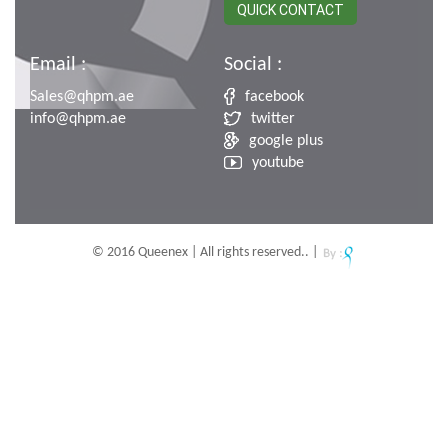
QUICK CONTACT
Email :
Social :
Sales@qhpm.ae
facebook
info@qhpm.ae
twitter
google plus
youtube
© 2016 Queenex | All rights reserved.. |