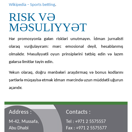
Wikipedia – Sports betting
.
RISK VƏ
MƏSULIYYƏT
Hər promosyonla gələn riskləri unutmayın. İdman jurnalisti
olaraq vurğulayıram: mərc emosional deyil, hesablanmış
olmalıdır. Məsuliyyətli oyun prinsiplərini tətbiq edin və lazım
gələrsə limitlər təyin edin.
Yekun olaraq, doğru mənbələri araşdırmaq və bonus kodlarını
şərtlərlə müqayisə etmək idman mərcində uzun müddətli uğurun
açarıdır.
Address :
Contacts :
M-42, Mussafa,
Tel : +971 2 5575557
Abu Dhabi
Fax : +971 2 5575577