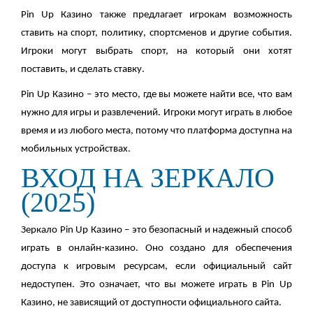
Pin Up Казино также предлагает игрокам возможность
ставить на спорт, политику, спортсменов и другие события.
Игроки могут выбрать спорт, на который они хотят
поставить, и сделать ставку.
Pin Up Казино – это место, где вы можете найти все, что вам
нужно для игры и развлечений. Игроки могут играть в любое
время и из любого места, потому что платформа доступна на
мобильных устройствах.
ВХОД НА ЗЕРКАЛО
(2025)
Зеркало Pin Up Казино – это безопасный и надежный способ
играть в онлайн-казино. Оно создано для обеспечения
доступа к игровым ресурсам, если официальный сайт
недоступен. Это означает, что вы можете играть в Pin Up
Казино, не зависящий от доступности официального сайта.