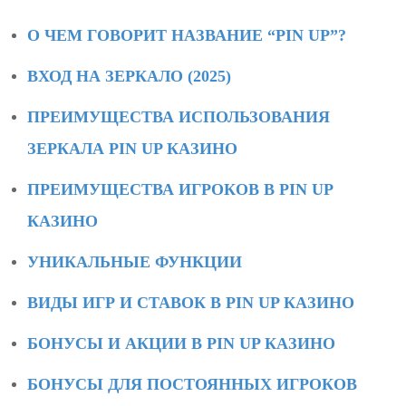
О ЧЕМ ГОВОРИТ НАЗВАНИЕ “PIN UP”?
ВХОД НА ЗЕРКАЛО (2025)
ПРЕИМУЩЕСТВА ИСПОЛЬЗОВАНИЯ
ЗЕРКАЛА PIN UP КАЗИНО
ПРЕИМУЩЕСТВА ИГРОКОВ В PIN UP
КАЗИНО
УНИКАЛЬНЫЕ ФУНКЦИИ
ВИДЫ ИГР И СТАВОК В PIN UP КАЗИНО
БОНУСЫ И АКЦИИ В PIN UP КАЗИНО
БОНУСЫ ДЛЯ ПОСТОЯННЫХ ИГРОКОВ