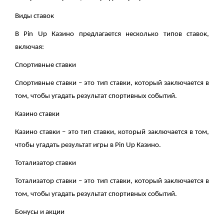
Виды ставок
В Pin Up Казино предлагается несколько типов ставок,
включая:
Спортивные ставки
Спортивные ставки – это тип ставки, который заключается в
том, чтобы угадать результат спортивных событий.
Казино ставки
Казино ставки – это тип ставки, который заключается в том,
чтобы угадать результат игры в Pin Up Казино.
Тотализатор ставки
Тотализатор ставки – это тип ставки, который заключается в
том, чтобы угадать результат спортивных событий.
Бонусы и акции