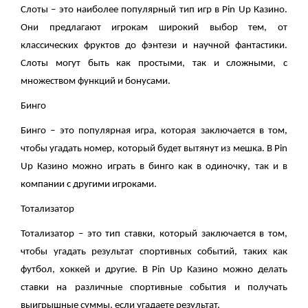
Слоты – это наиболее популярный тип игр в Pin Up Казино.
Они предлагают игрокам широкий выбор тем, от
классических фруктов до фэнтези и научной фантастики.
Слоты могут быть как простыми, так и сложными, с
множеством функций и бонусами.
Бинго
Бинго – это популярная игра, которая заключается в том,
чтобы угадать номер, который будет вытянут из мешка. В Pin
Up Казино можно играть в бинго как в одиночку, так и в
компании с другими игроками.
Тотализатор
Тотализатор – это тип ставки, который заключается в том,
чтобы угадать результат спортивных событий, таких как
футбол, хоккей и другие. В Pin Up Казино можно делать
ставки на различные спортивные события и получать
выигрышные суммы, если угадаете результат.