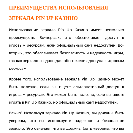
ПРЕИМУЩЕСТВА ИСПОЛЬЗОВАНИЯ
ЗЕРКАЛА PIN UP КАЗИНО
Использование зеркала Pin Up Казино имеет несколько
преимуществ. Во-первых, это обеспечивает доступ к
игровым ресурсам, если официальный сайт недоступен. Во-
вторых, это обеспечивает безопасность и надежность игры,
так как зеркало создано для обеспечения доступа к игровым
ресурсам.
Кроме того, использование зеркала Pin Up Казино может
быть полезно, если вы ищете альтернативный доступ к
игровым ресурсам. Это может быть полезно, если вы ищете
играть в Pin Up Казино, но официальный сайт недоступен.
Важно! Используя зеркало Pin Up Казино, вы должны быть
уверены, что вы используете надежное и безопасное
зеркало. Это означает, что вы должны быть уверены, что вы