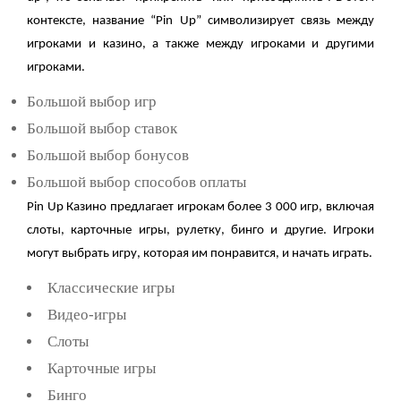
контексте, название “Pin Up” символизирует связь между
игроками и казино, а также между игроками и другими
игроками.
Большой выбор игр
Большой выбор ставок
Большой выбор бонусов
Большой выбор способов оплаты
Pin Up Казино предлагает игрокам более 3 000 игр, включая
слоты, карточные игры, рулетку, бинго и другие. Игроки
могут выбрать игру, которая им понравится, и начать играть.
Классические игры
Видео-игры
Слоты
Карточные игры
Бинго