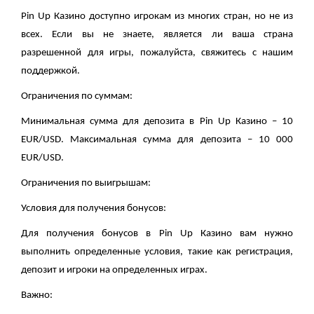
Pin Up Казино доступно игрокам из многих стран, но не из
всех. Если вы не знаете, является ли ваша страна
разрешенной для игры, пожалуйста, свяжитесь с нашим
поддержкой.
Ограничения по суммам:
Минимальная сумма для депозита в Pin Up Казино – 10
EUR/USD. Максимальная сумма для депозита – 10 000
EUR/USD.
Ограничения по выигрышам:
Условия для получения бонусов:
Для получения бонусов в Pin Up Казино вам нужно
выполнить определенные условия, такие как регистрация,
депозит и игроки на определенных играх.
Важно: