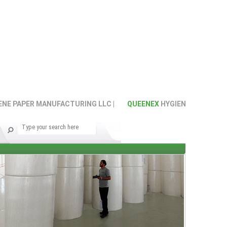
APER MANUFACTURING LLC |
QUEENEX
HYGIENE PAPER MANUFAC