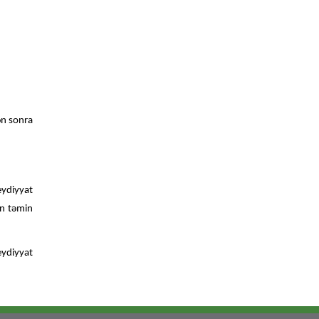
ən sonra
eydiyyat
ən təmin
eydiyyat