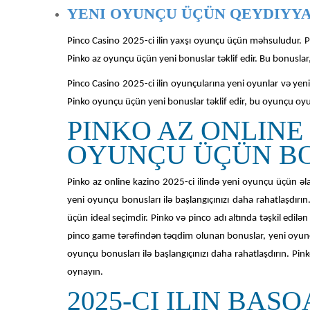
YENI OYUNÇU ÜÇÜN QEYDIYY
Pinco Casino 2025-ci ilin yaxşı oyunçu üçün məhsuludur. P
Pinko az oyunçu üçün yeni bonuslar təklif edir. Bu bonusla
Pinco Casino 2025-ci ilin oyunçularına yeni oyunlar və yen
Pinko oyunçu üçün yeni bonuslar təklif edir, bu oyunçu oyu
PINKO AZ ONLINE 
OYUNÇU ÜÇÜN B
Pinko az online kazino 2025-ci ilində yeni oyunçu üçün əl
yeni oyunçu bonusları ilə başlangıçınızı daha rahatlaşdı
üçün ideal seçimdir. Pinko və pinco adı altında təşkil edi
pinco game tərəfindən təqdim olunan bonuslar, yeni oyunç
oyunçu bonusları ilə başlangıçınızı daha rahatlaşdırın. Pi
oynayın.
2025-CI ILIN BA