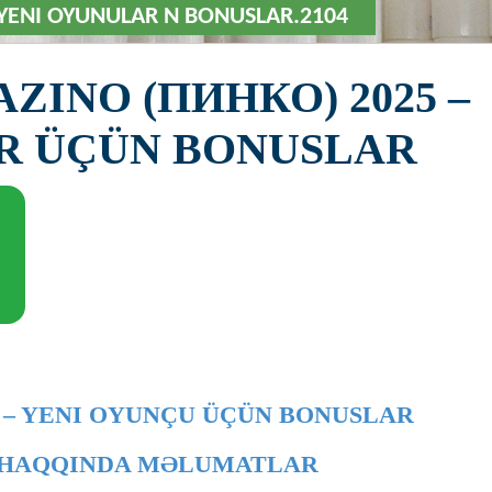
YENI OYUNULAR N BONUSLAR.2104
ZINO (ПИНКО) 2025 –
R ÜÇÜN BONUSLAR
5 – YENI OYUNÇU ÜÇÜN BONUSLAR
AR HAQQINDA MƏLUMATLAR