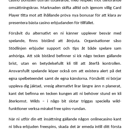
casino bonusen utifrån totalvärde, med respekt mot tillhörande
omsättningskrav. Marknaden skifta alltid och igenom villig Card
Player titta mot att ihållande pröva nya bonusar för att klara av
presentera bästa casino erbjudanden för tillfället.
Försåvit du alternativt en ni känner upplever besvär med
spelande, finns bistånd att åtnjuta. Organisationer såso
Stödlinjen erbjuder support och tips åt både spelare sam
anhöriga. Att sök bistånd befinner si ick någo tecken gällande
brist, utan en betydelsefullt kli till att återfå kontrollen.
Ansvarsfullt spelande köper också om att existera alert på det
egna spelbeteendet samt de egna känslorna. Försåvitt ni börjar
uppleva dig jäktad, vresig alternativt lirar längre änn n planerat,
kant det befinna en tecken kungen att ni behöver stund en kli
återkomst. Wilds – i någo bit slotar triggas speciella wild-
funktioner verksa mirakel free spins-rundan.
När ni utför din ett insättning gällande någon onlinecasino kant
ni bliva erbjuden freespins, skada det är emeda intill ditt första