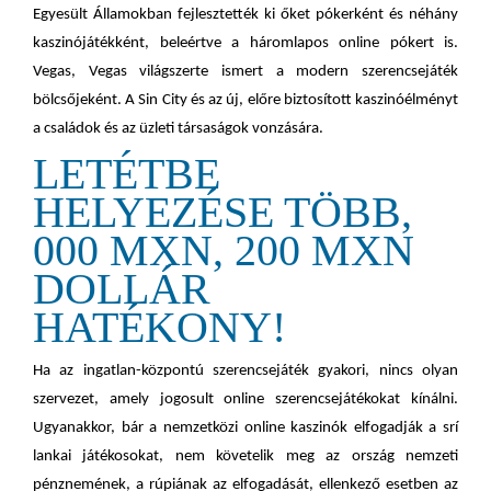
Egyesült Államokban fejlesztették ki őket pókerként és néhány
kaszinójátékként, beleértve a háromlapos online pókert is.
Vegas, Vegas világszerte ismert a modern szerencsejáték
bölcsőjeként. A Sin City és az új, előre biztosított kaszinóélményt
a családok és az üzleti társaságok vonzására.
LETÉTBE
HELYEZÉSE TÖBB,
000 MXN, 200 MXN
DOLLÁR
HATÉKONY!
Ha az ingatlan-központú szerencsejáték gyakori, nincs olyan
szervezet, amely jogosult online szerencsejátékokat kínálni.
Ugyanakkor, bár a nemzetközi online kaszinók elfogadják a srí
lankai játékosokat, nem követelik meg az ország nemzeti
pénznemének, a rúpiának az elfogadását, ellenkező esetben az