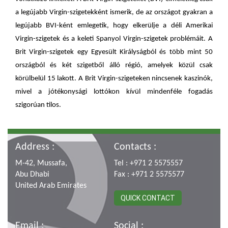
a legújabb Virgin-szigetekként ismerik, de az országot gyakran a
legújabb BVI-ként emlegetik, hogy elkerülje a déli Amerikai
Virgin-szigetek és a keleti Spanyol Virgin-szigetek problémáit. A
Brit Virgin-szigetek egy Egyesült Királyságból és több mint 50
országból és két szigetből álló régió, amelyek közül csak
körülbelül 15 lakott. A Brit Virgin-szigeteken nincsenek kaszinók,
mivel a jótékonysági lottókon kívül mindenféle fogadás
szigorúan tilos.
Address :
Contacts :
M-42, Mussafa,
Tel : +971 2 5575557
Abu Dhabi
Fax : +971 2 5575577
United Arab Emirates
QUICK CONTACT
Email :
Social :