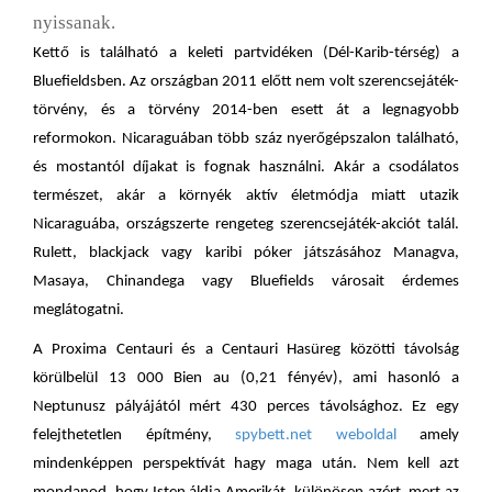
nyissanak.
Kettő is található a keleti partvidéken (Dél-Karib-térség) a
Bluefieldsben. Az országban 2011 előtt nem volt szerencsejáték-
törvény, és a törvény 2014-ben esett át a legnagyobb
reformokon. Nicaraguában több száz nyerőgépszalon található,
és mostantól díjakat is fognak használni. Akár a csodálatos
természet, akár a környék aktív életmódja miatt utazik
Nicaraguába, országszerte rengeteg szerencsejáték-akciót talál.
Rulett, blackjack vagy karibi póker játszásához Managva,
Masaya, Chinandega vagy Bluefields városait érdemes
meglátogatni.
A Proxima Centauri és a Centauri Hasüreg közötti távolság
körülbelül 13 000 Bien au (0,21 fényév), ami hasonló a
Neptunusz pályájától mért 430 perces távolsághoz. Ez egy
felejthetetlen építmény,
spybett.net weboldal
amely
mindenképpen perspektívát hagy maga után. Nem kell azt