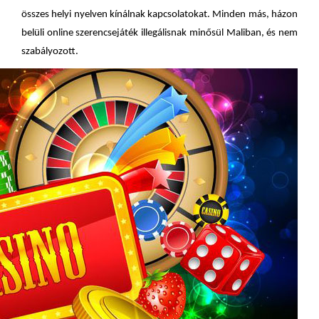
összes helyi nyelven kínálnak kapcsolatokat. Minden más, házon
belüli online szerencsejáték illegálisnak minősül Maliban, és nem
szabályozott.