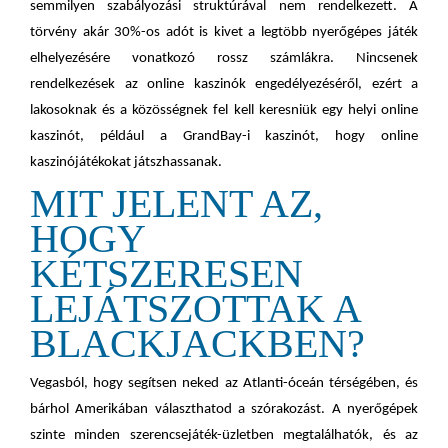
semmilyen szabályozási struktúrával nem rendelkezett. A
törvény akár 30%-os adót is kivet a legtöbb nyerőgépes játék
elhelyezésére vonatkozó rossz számlákra.
Nincsenek
rendelkezések az online kaszinók engedélyezéséről, ezért a
lakosoknak és a közösségnek fel kell keresniük egy helyi online
kaszinót, például a GrandBay-i kaszinót, hogy online
kaszinójátékokat játszhassanak.
MIT JELENT AZ,
HOGY
KÉTSZERESEN
LEJÁTSZOTTAK A
BLACKJACKBEN?
Vegasból, hogy segítsen neked az Atlanti-óceán térségében, és
bárhol Amerikában választhatod a szórakozást. A nyerőgépek
szinte minden szerencsejáték-üzletben megtalálhatók, és az