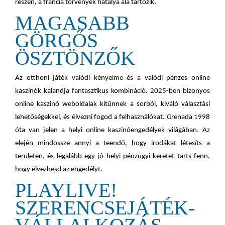
részén, a francia törvények hatálya alá tartozik.
MAGASABB
GÖRGŐS
ÖSZTÖNZŐK
Az otthoni játék valódi kényelme és a valódi pénzes online
kaszinók kalandja fantasztikus kombináció. 2025-ben bizonyos
online kaszinó weboldalak kitűnnek a sorból, kiváló választási
lehetőségekkel, és élvezni fogod a felhasználókat. Grenada 1998
óta van jelen a helyi online kaszinóengedélyek világában. Az
elején mindössze annyi a teendő, hogy irodákat létesíts a
területen, és legalább egy jó helyi pénzügyi keretet tarts fenn,
hogy élvezhesd az engedélyt.
PLAYLIVE!
SZERENCSEJÁTÉK-