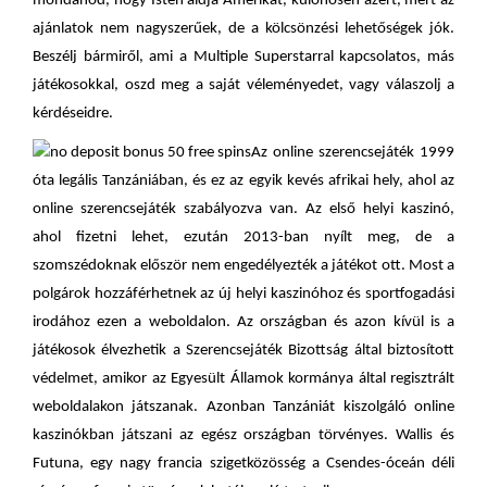
mondanod, hogy Isten áldja Amerikát, különösen azért, mert az
ajánlatok nem nagyszerűek, de a kölcsönzési lehetőségek jók.
Beszélj bármiről, ami a Multiple Superstarral kapcsolatos, más
játékosokkal, oszd meg a saját véleményedet, vagy válaszolj a
kérdéseidre.
Az online szerencsejáték 1999
óta legális Tanzániában, és ez az egyik kevés afrikai hely, ahol az
online szerencsejáték szabályozva van. Az első helyi kaszinó,
ahol fizetni lehet, ezután 2013-ban nyílt meg, de a
szomszédoknak először nem engedélyezték a játékot ott. Most a
polgárok hozzáférhetnek az új helyi kaszinóhoz és sportfogadási
irodához ezen a weboldalon. Az országban és azon kívül is a
játékosok élvezhetik a Szerencsejáték Bizottság által biztosított
védelmet, amikor az Egyesült Államok kormánya által regisztrált
weboldalakon játszanak. Azonban Tanzániát kiszolgáló online
kaszinókban játszani az egész országban törvényes. Wallis és
Futuna, egy nagy francia szigetközösség a Csendes-óceán déli