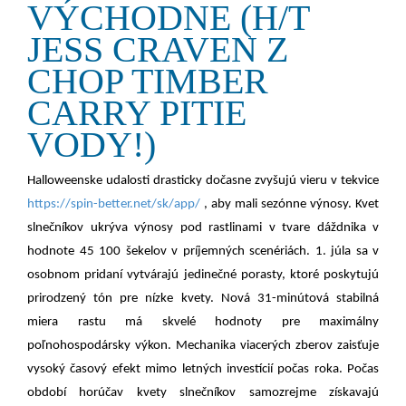
VÝCHODNE (H/T
JESS CRAVEN Z
CHOP TIMBER
CARRY PITIE
VODY!)
Halloweenske udalosti drasticky dočasne zvyšujú vieru v tekvice
https://spin-better.net/sk/app/
, aby mali sezónne výnosy. Kvet
slnečníkov ukrýva výnosy pod rastlinami v tvare dáždnika v
hodnote 45 100 šekelov v príjemných scenériách. 1. júla sa v
osobnom pridaní vytvárajú jedinečné porasty, ktoré poskytujú
prirodzený tón pre nízke kvety. Nová 31-minútová stabilná
miera rastu má skvelé hodnoty pre maximálny
poľnohospodársky výkon. Mechanika viacerých zberov zaisťuje
vysoký časový efekt mimo letných investícií počas roka. Počas
období horúčav kvety slnečníkov samozrejme získavajú