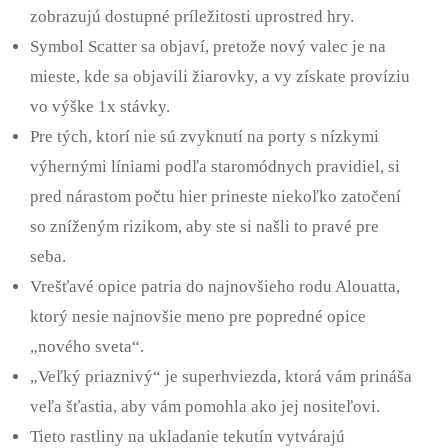
zobrazujú dostupné príležitosti uprostred hry.
Symbol Scatter sa objaví, pretože nový valec je na
mieste, kde sa objavili žiarovky, a vy získate províziu
vo výške 1x stávky.
Pre tých, ktorí nie sú zvyknutí na porty s nízkymi
výhernými líniami podľa staromódnych pravidiel, si
pred nárastom počtu hier prineste niekoľko zatočení
so zníženým rizikom, aby ste si našli to pravé pre
seba.
Vrešťavé opice patria do najnovšieho rodu Alouatta,
ktorý nesie najnovšie meno pre popredné opice
„nového sveta“.
„Veľký priaznivý“ je superhviezda, ktorá vám prináša
veľa šťastia, aby vám pomohla ako jej nositeľovi.
Tieto rastliny na ukladanie tekutín vytvárajú