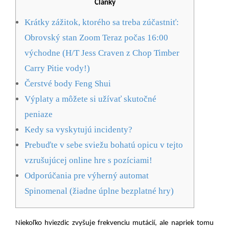
Články
Krátky zážitok, ktorého sa treba zúčastniť:
Obrovský stan Zoom Teraz počas 16:00
východne (H/T Jess Craven z Chop Timber
Carry Pitie vody!)
Čerstvé body Feng Shui
Výplaty a môžete si užívať skutočné
peniaze
Kedy sa vyskytujú incidenty?
Prebuďte v sebe sviežu bohatú opicu v tejto
vzrušujúcej online hre s pozíciami!
Odporúčania pre výherný automat
Spinomenal (žiadne úplne bezplatné hry)
Niekoľko hviezdic zvyšuje frekvenciu mutácií, ale napriek tomu