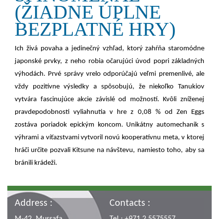
(ŽIADNE ÚPLNE
BEZPLATNÉ HRY)
Ich živá povaha a jedinečný vzhľad, ktorý zahŕňa staromódne
japonské prvky, z neho robia očarujúci úvod popri základných
výhodách. Prvé správy vrelo odporúčajú veľmi premenlivé, ale
vždy pozitívne výsledky a spôsobujú, že niekoľko Tanukiov
vytvára fascinujúce akcie závislé od možností. Kvôli zníženej
pravdepodobnosti vyliahnutia v hre z 0,08 % od Zen Eggs
zostáva poriadok epickým koncom. Unikátny automechanik s
výhrami a víťazstvami vytvoril novú kooperatívnu meta, v ktorej
hráči určite pozvali Kitsune na návštevu, namiesto toho, aby sa
bránili krádeži.
Address :
Contacts :
M-42, Mussafa,
Tel : +971 2 5575557