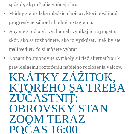
spôsob, akým ľudia vnímajú hru.
Módny status láka mladších hráčov, ktorí posilňujú
progresívne záhrady hodné Instagramu.
Aby ste si od opíc vychutnali vynikajúcu sympatiu
skôr, ako sa rozhodnete, ako to vyskúšať, inak by ste
mali vedieť, čo si môžete vybrať.
Konamiho stupňovité symboly sú tiež alternatívou k
pravidelnému roztočeniu nabitého rozloženia valcov.
KRÁTKY ZÁŽITOK,
KTORÉHO SA TREBA
ZÚČASTNIŤ:
OBROVSKÝ STAN
ZOOM TERAZ
POČAS 16:00