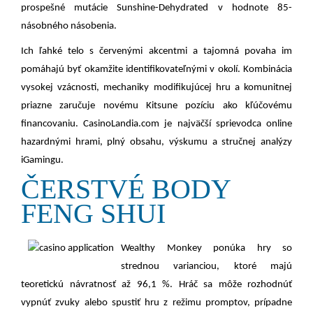
prospešné mutácie Sunshine-Dehydrated v hodnote 85-
násobného násobenia.
Ich ľahké telo s červenými akcentmi a tajomná povaha im
pomáhajú byť okamžite identifikovateľnými v okolí. Kombinácia
vysokej vzácnosti, mechaniky modifikujúcej hru a komunitnej
priazne zaručuje novému Kitsune pozíciu ako kľúčovému
financovaniu. CasinoLandia.com je najväčší sprievodca online
hazardnými hrami, plný obsahu, výskumu a stručnej analýzy
iGamingu.
ČERSTVÉ BODY
FENG SHUI
Wealthy Monkey ponúka hry so
strednou varianciou, ktoré majú
teoretickú návratnosť až 96,1 %. Hráč sa môže rozhodnúť
vypnúť zvuky alebo spustiť hru z režimu promptov, prípadne