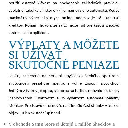
použiť ostatné klávesy na pochopenie základných pravidiel,
výplatnej tabuľky a histórie výhier najnovšieho automatu. Keďže
maximálny výber niektorých online modelov je 18 100 000
kreditov, Konami hovorí, že sa to môže líšiť pre každú webovú
stránku alebo aplikáciu.
VÝPLATY A MÔŽETE
SI UŽÍVAŤ
SKUTOČNÉ PENIAZE
Lepšie, zamerané na Konami, myšlienka širokého spektra v
skutočnosti presahuje spektrum voľne žijúcich živočíchov.
Jedným z tvorov je opica, s ktorou sa ľudia stretávajú na čínsky
inšpirovanom 5-valcovom a 29-výhernom automate Wealthy
Monkey. Predstavujeme novú, najsilnejšiu časť stránky – kde sa
objavujú len skutoční spinneri.
V obchode Sam's Store si účtujú 1 milión Shecklov a