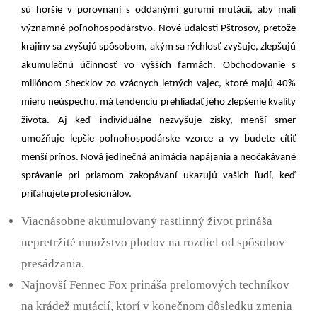
sú horšie v porovnaní s oddanými gurumi mutácií, aby mali
významné poľnohospodárstvo. Nové udalosti Pštrosov, pretože
krajiny sa zvyšujú spôsobom, akým sa rýchlosť zvyšuje, zlepšujú
akumulačnú účinnosť vo vyšších farmách. Obchodovanie s
miliónom Shecklov zo vzácnych letných vajec, ktoré majú 40%
mieru neúspechu, má tendenciu prehliadať jeho zlepšenie kvality
života.
Aj keď individuálne nezvyšuje zisky, menší smer
umožňuje lepšie poľnohospodárske vzorce a vy budete cítiť
menší prínos. Nová jedinečná animácia napájania a neočakávané
správanie pri priamom zakopávaní ukazujú vašich ľudí, keď
priťahujete profesionálov.
Viacnásobne akumulovaný rastlinný život prináša
nepretržité množstvo plodov na rozdiel od spôsobov
presádzania.
Najnovší Fennec Fox prináša prelomových techníkov
na krádež mutácií, ktorí v konečnom dôsledku zmenia