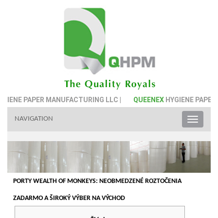
NE PAPER MANUFACTURING LLC |
QUEENEX
HYGIENE PAPER MA
NAVIGATION
Toggle
naviga
PORTY WEALTH OF MONKEYS: NEOBMEDZENÉ ROZTOČENIA
ZADARMO A ŠIROKÝ VÝBER NA VÝCHOD