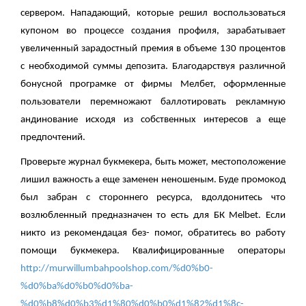
сервером. Нападающий, которые решил воспользоваться
купоном во процессе создания профиля, зарабатывает
увеличенный зарадостный премия в объеме 130 процентов
с необходимой суммы депозита. Благодарствуя различной
бонусной програмке от фирмы Мелбет, оформленные
пользователи перемножают баллотировать рекламную
андинование исходя из собственных интересов а еще
предпочтений.
Проверьте журнал букмекера, быть может, местоположение
лишил важность а еще заменен неношеным. Буде промокод
был забран с стороннего ресурса, вдолдонитесь что
возлюбленный предназначен то есть для БК Melbet. Если
никто из рекомендацая без- помог, обратитесь во работу
помощи букмекера. Квалифицированные операторы
http://murwillumbahpoolshop.com/%d0%b0-
%d0%ba%d0%b0%d0%ba-
%d0%b8%d0%b3%d1%80%d0%b0%d1%82%d1%8c-