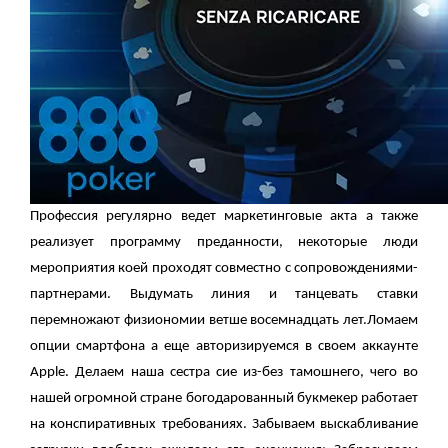
Профессия регулярно ведет маркетинговые акта а также
реализует программу преданности, некоторые люди
мероприятия коей проходят совместно с сопровождениями-
партнерами. Выдумать линия и танцевать ставки
перемножают физиономии ветше восемнадцать лет.Ломаем
опции смартфона а еще авторизируемся в своем аккаунте
Apple. Делаем наша сестра сие из-без тамошнего, чего во
нашей огромной стране богодарованный букмекер работает
на конспиративных требованиях. Забываем выскабливание