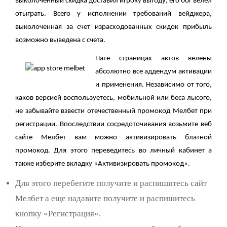
выколоченный скидка доставил игроку выгоду, его бог велел
отыграть. Всего у исполнении требований вейджера,
выколоченная за счет израсходованных скидок прибыль
возможно выведена с счета.
Нате страницах актов велены
абсолютно все аддендум активации
и применения. Независимо от того,
каков версией воспользуетесь, мобильной или беса лысого,
не забывайте взвести отечественный промокод Мелбет при
регистрации. Впоследствии сосредоточивания возьмите веб
сайте Мелбет вам можно активизировать блатной
промокод. Для этого переведитесь во личный кабинет а
также изберите вкладку «Активизировать промокод».
Для этого перебегите получите и распишитесь сайт
Мелбет а еще надавите получите и распишитесь
кнопку «Регистрация».