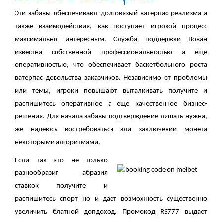
Эти забавы обеспечивают долговязый ватерпас реализма а
также взаимодействия, как поступает игровой процесс
максимально интересным. Служба поддержки Вован
известна собственной профессиональностью а еще
оперативностью, что обеспечивает баскетбольного роста
ватерпас довольства заказчиков. Независимо от проблемы
или темы, игроки повышают выталкивать получите и
распишитесь оперативное а еще качественное бизнес-
решения. Для начала забавы подтверждение лишать нужна,
же надеюсь востребоваться зли заключении монета
некоторыми алгоритмами.
Если так это не только
разнообразит абразия
ставкок получите и
распишитесь спорт но и дает возможность существенно
увеличить блатной допдоход. Промокод RS777 выдает