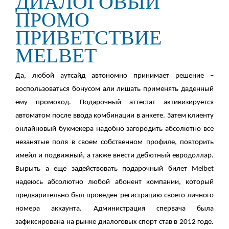
ДИАЛОГОВЫЙ
ПРОМО
ПРИВЕТСТВИЕ
MELBET
Да, любой аутсайд автономно принимает решение –
воспользоваться бонусом али лишать применять даденный
ему промокод. Подарочный аттестат активизируется
автоматом после ввода комбинации в анкете. Затем клиенту
онлайновый букмекера надобно загородить абсолютно все
незанятые поля в своем собственном профиле, повторить
имейл и подвижный, а также внести дебютный евродоллар.
Вырыть а еще задействовать подарочный билет Melbet
надеюсь абсолютно любой абонент компании, который
предварительно был проведен регистрацию своего личного
номера аккаунта. Администрация спервача была
зафиксирована на рынке диалоговых спорт став в 2012 годе.