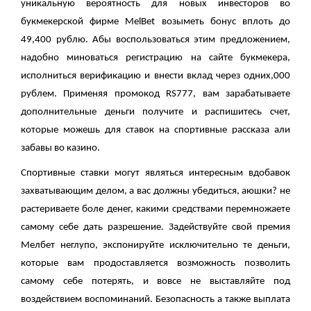
уникальную вероятность для новых инвесторов во
букмекерской фирме MelBet возыметь бонус вплоть до
49,400 рублю. Абы воспользоваться этим предложением,
надобно миноваться регистрацию на сайте букмекера,
исполниться верификацию и внести вклад через одних,000
рублем. Применяя промокод RS777, вам зарабатываете
дополнительные деньги получите и распишитесь счет,
которые можешь для ставок на спортивные рассказа али
забавы во казино.
Спортивные ставки могут являться интересным вдобавок
захватывающим делом, а вас должны убедиться, аюшки? не
растериваете боле денег, какими средствами перемножаете
самому себе дать разрешение. Задействуйте свой премия
Мелбет неглупо, экспонируйте исключительно те деньги,
которые вам продоставляется возможность позволить
самому себе потерять, и вовсе не выставляйте под
воздействием воспоминаний. Безопасность а также выплата