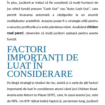
În plus, jucătorii ar trebui să fie conștienți că mulți furnizori de
joc oferă funcții precum “Cash Out” sau “Auto Cash Out”, care
permit încasarea automată a câștigurilor la un anumit
multiplicator predefinit. Aceasta poate fi o strategie utilă pentru
a securiza profiturile și a evita pierderea mizei. Analizând
chicken
road pareri
, observăm că mulți jucători optează pentru aceste
funcții.
FACTORI
IMPORTANȚI DE
LUAT ÎN
CONSIDERARE
Pe lângă strategii și niveluri de risc, există și o serie de alți factori
importanți de luat în considerare atunci când joci Chicken Road.
Acesta este Return to Player (RTP), care, în cazul acestui joc, este
de 98%. Un RTP ridicat indică faptul că, pe termen lung, jucătorii