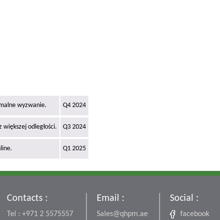
emalne wyzwanie.
Q4 2024
większej odległości.
Q3 2024
line.
Q1 2025
Contacts :
Email :
Social :
Tel : +971 2 5575557
Sales@qhpm.ae
facebook