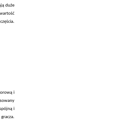
ają duże
wartość
częścia.
lorową i
pasowany
spójną i
gracza.