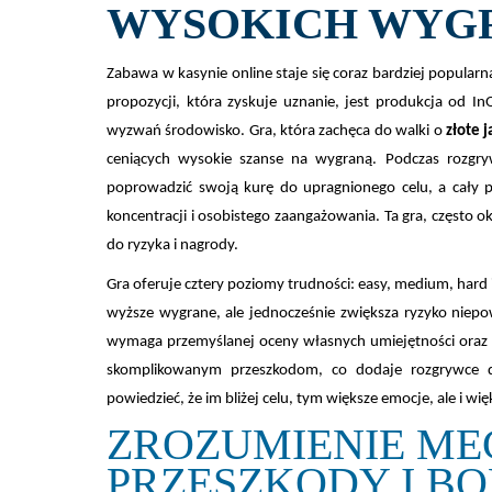
WYSOKICH WYG
Zabawa w kasynie online staje się coraz bardziej popularn
propozycji, która zyskuje uznanie, jest produkcja od 
wyzwań środowisko. Gra, która zachęca do walki o
złote j
ceniących wysokie szanse na wygraną. Podczas rozgry
poprowadzić swoją kurę do upragnionego celu, a cały p
koncentracji i osobistego zaangażowania. Ta gra, często o
do ryzyka i nagrody.
Gra oferuje cztery poziomy trudności: easy, medium, hard 
wyższe wygrane, ale jednocześnie zwiększa ryzyko niep
wymaga przemyślanej oceny własnych umiejętności oraz to
skomplikowanym przeszkodom, co dodaje rozgrywce d
powiedzieć, że im bliżej celu, tym większe emocje, ale i wi
ZROZUMIENIE ME
PRZESZKODY I B