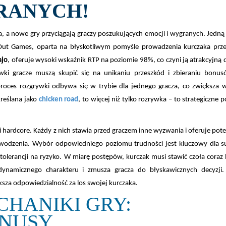
RANYCH!
a, a nowe gry przyciągają graczy poszukujących emocji i wygranych. Jedną 
InOut Games, oparta na błyskotliwym pomyśle prowadzenia kurczaka prz
ajo
, oferuje wysoki wskaźnik RTP na poziomie 98%, co czyni ją atrakcyjną 
wki gracze muszą skupić się na unikaniu przeszkód i zbieraniu bonus
roces rozgrywki odbywa się w trybie dla jednego gracza, co zwiększa 
kreślana jako
chicken road
, to więcej niż tylko rozrywka – to strategiczne p
i hardcore. Każdy z nich stawia przed graczem inne wyzwania i oferuje pote
owodzenia. Wybór odpowiedniego poziomu trudności jest kluczowy dla s
lerancji na ryzyko. W miarę postępów, kurczak musi stawić czoła coraz 
ynamicznego charakteru i zmusza gracza do błyskawicznych decyzji
ększa odpowiedzialność za los swojej kurczaka.
CHANIKI GRY:
ONUSY