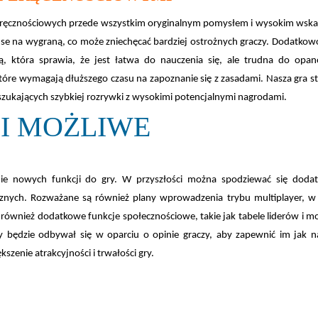
i zręcznościowych przede wszystkim oryginalnym pomysłem i wysokim wsk
anse na wygraną, co może zniechęcać bardziej ostrożnych graczy. Dodatkow
ką, która sprawia, że jest łatwa do nauczenia się, ale trudna do opa
tóre wymagają dłuższego czasu na zapoznanie się z zasadami. Nasza gra s
b szukających szybkiej rozrywki z wysokimi potencjalnymi nagrodami.
 I MOŻLIWE
enie nowych funkcji do gry. W przyszłości można spodziewać się doda
znych. Rozważane są również plany wprowadzenia trybu multiplayer, w
 również dodatkowe funkcje społecznościowe, takie jak tabele liderów i m
ry będzie odbywał się w oparciu o opinie graczy, aby zapewnić im jak n
zenie atrakcyjności i trwałości gry.