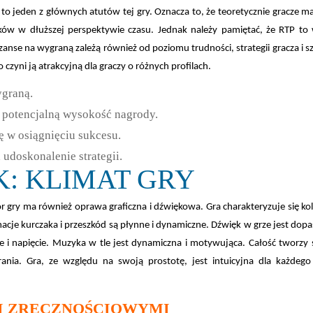
o jeden z głównych atutów tej gry. Oznacza to, że teoretycznie gracze m
ów w dłuższej perspektywie czasu. Jednak należy pamiętać, że RTP to 
Szanse na wygraną zależą również od poziomu trudności, strategii gracza i sz
zyni ją atrakcyjną dla graczy o różnych profilach.
ygraną.
 potencjalną wysokość nagrody.
lę w osiągnięciu sukcesu.
udoskonalenie strategii.
K: KLIMAT GRY
r gry ma również oprawa graficzna i dźwiękowa. Gra charakteryzuje się ko
acje kurczaka i przeszkód są płynne i dynamiczne. Dźwięk w grze jest do
 i napięcie. Muzyka w tle jest dynamiczna i motywująca. Całość tworzy 
nia. Gra, ze względu na swoją prostotę, jest intuicyjna dla każdego 
I ZRĘCZNOŚCIOWYMI