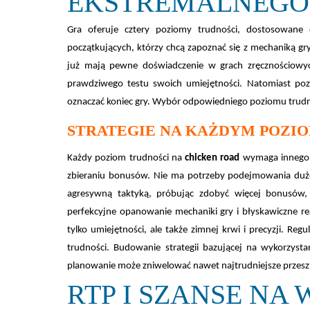
EKSTREMALNEGO
Gra oferuje cztery poziomy trudności, dostosowane d
początkujących, którzy chcą zapoznać się z mechaniką g
już mają pewne doświadczenie w grach zręcznościowyc
prawdziwego testu swoich umiejętności. Natomiast po
oznaczać koniec gry. Wybór odpowiedniego poziomu trudno
STRATEGIE NA KAŻDYM POZIO
Każdy poziom trudności na
chicken road
wymaga innego po
zbieraniu bonusów. Nie ma potrzeby podejmowania duż
agresywną taktyką, próbując zdobyć więcej bonusów, 
perfekcyjne opanowanie mechaniki gry i błyskawiczne r
tylko umiejętności, ale także zimnej krwi i precyzji. Re
trudności. Budowanie strategii bazującej na wykorzys
planowanie może zniwelować nawet najtrudniejsze przesz
RTP I SZANSE NA