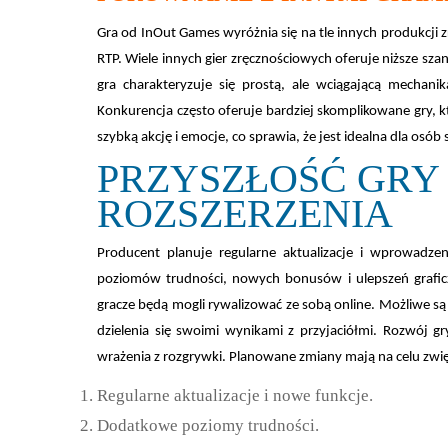
Gra od InOut Games wyróżnia się na tle innych produkcj
RTP. Wiele innych gier zręcznościowych oferuje niższe sz
gra charakteryzuje się prostą, ale wciągającą mechani
Konkurencja często oferuje bardziej skomplikowane gry, k
szybką akcję i emocje, co sprawia, że jest idealna dla osó
PRZYSZŁOŚĆ GRY
ROZSZERZENIA
Producent planuje regularne aktualizacje i wprowadz
poziomów trudności, nowych bonusów i ulepszeń grafic
gracze będą mogli rywalizować ze sobą online. Możliwe są
dzielenia się swoimi wynikami z przyjaciółmi. Rozwój g
wrażenia z rozgrywki. Planowane zmiany mają na celu zwięks
Regularne aktualizacje i nowe funkcje.
Dodatkowe poziomy trudności.