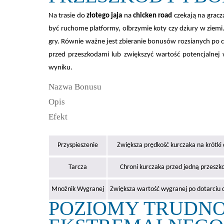
Na trasie do
złotego jaja
na
chicken road
czekają na gracz
być ruchome platformy, olbrzymie koty czy dziury w ziemi
gry. Równie ważne jest zbieranie bonusów rozsianych po 
przed przeszkodami lub zwiększyć wartość potencjalnej 
wyniku.
Nazwa Bonusu
Opis
Efekt
Przyspieszenie
Zwiększa prędkość kurczaka na krótki 
Tarcza
Chroni kurczaka przed jedną przeszk
Mnożnik Wygranej
Zwiększa wartość wygranej po dotarciu d
POZIOMY TRUDNO