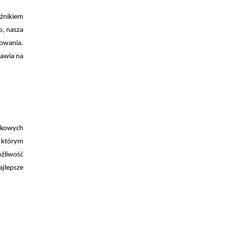
aźnikiem
o, nasza
nowania.
tawia na
tkowych
 którym
ożliwość
ajlepsze