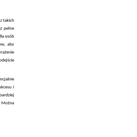
z takich
ez pełne
dla osób
ów, aby
wrażenie
odejście
ncjalnie
ukcesu i
bardziej
. Można