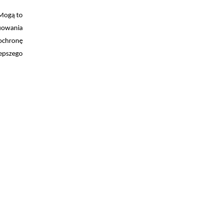
 Mogą to
nuowania
 ochronę
lepszego