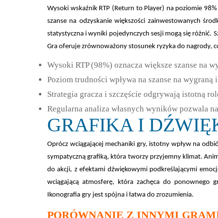
Wysoki wskaźnik RTP (Return to Player) na poziomie 98% t
szanse na odzyskanie większości zainwestowanych środk
statystyczna i wyniki pojedynczych sesji mogą się różnić. 
Gra oferuje zrównoważony stosunek ryzyka do nagrody, co c
Wysoki RTP (98%) oznacza większe szanse na w
Poziom trudności wpływa na szanse na wygraną i
Strategia gracza i szczęście odgrywają istotną ro
Regularna analiza własnych wyników pozwala na 
GRAFIKA I DŹWIĘ
Oprócz wciągającej mechaniki gry, istotny wpływ na odbió
sympatyczną grafiką, która tworzy przyjemny klimat. Anim
do akcji, z efektami dźwiękowymi podkreślającymi emocje
wciągającą atmosferę, która zachęca do ponownego gra
Ikonografia gry jest spójna i łatwa do zrozumienia.
PORÓWNANIE Z INNYMI GRAM