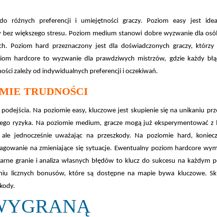
o różnych preferencji i umiejętności graczy. Poziom easy jest idea
ry bez większego stresu. Poziom medium stanowi dobre wyzwanie dla osó
h. Poziom hard przeznaczony jest dla doświadczonych graczy, którzy 
ziom hardcore to wyzwanie dla prawdziwych mistrzów, gdzie każdy bł
ści zależy od indywidualnych preferencji i oczekiwań.
MIE TRUDNOŚCI
dejścia. Na poziomie easy, kluczowe jest skupienie się na unikaniu prz
ego ryzyka. Na poziomie medium, gracze mogą już eksperymentować z b
ale jednocześnie uważając na przeszkody. Na poziomie hard, koniecz
eagowanie na zmieniające się sytuacje. Ewentualny poziom hardcore wy
gularne granie i analiza własnych błędów to klucz do sukcesu na każdym 
taniu licznych bonusów, które są dostępne na mapie bywa kluczowe. Sk
kody.
 WYGRANĄ