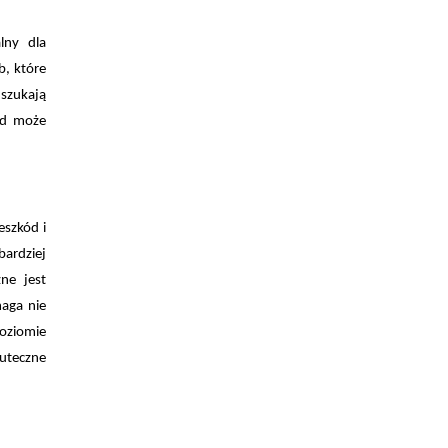
lny dla
b, które
szukają
ąd może
eszkód i
ardziej
ne jest
maga nie
poziomie
uteczne