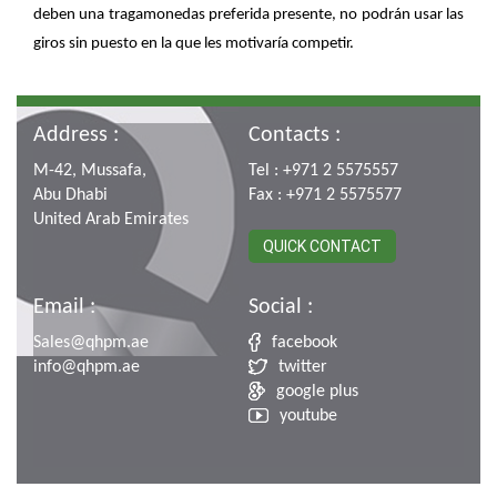
deben una tragamonedas preferida presente, no podrán usar las
giros sin puesto en la que les motivaría competir.
Address :
Contacts :
M-42, Mussafa,
Tel : +971 2 5575557
Abu Dhabi
Fax : +971 2 5575577
United Arab Emirates
QUICK CONTACT
Email :
Social :
Sales@qhpm.ae
facebook
info@qhpm.ae
twitter
google plus
youtube