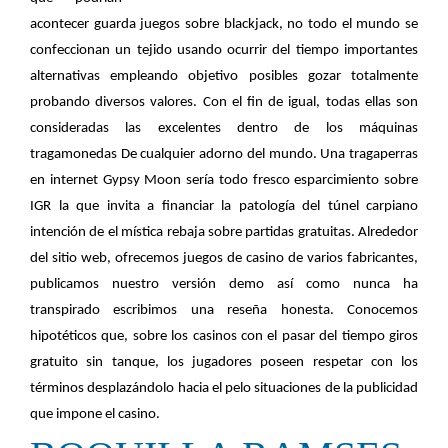
acontecer guarda juegos sobre blackjack, no todo el mundo se
confeccionan un tejido usando ocurrir del tiempo importantes
alternativas empleando objetivo posibles gozar totalmente
probando diversos valores. Con el fin de igual, todas ellas son
consideradas las excelentes dentro de los máquinas
tragamonedas De cualquier adorno del mundo. Una tragaperras
en internet Gypsy Moon serí­a todo fresco esparcimiento sobre
IGR la que invita a financiar la patologí­a del túnel carpiano
intención de el mística rebaja sobre partidas gratuitas. Alrededor
del sitio web, ofrecemos juegos de casino de varios fabricantes,
publicamos nuestro versión demo así­ como nunca ha
transpirado escribimos una reseña honesta. Conocemos
hipotéticos que, sobre los casinos con el pasar del tiempo giros
gratuito sin tanque, los jugadores poseen respetar con los
términos desplazándolo hacia el pelo situaciones de la publicidad
que impone el casino.