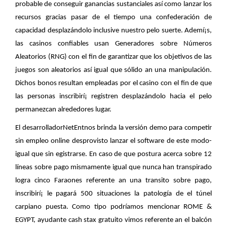
probable de conseguir ganancias sustanciales así­ como lanzar los
recursos gracias pasar de el tiempo una confederación de
capacidad desplazándolo inclusive nuestro pelo suerte. Ademí¡s,
las casinos confiables usan Generadores sobre Números
Aleatorios (RNG) con el fin de garantizar que los objetivos de las
juegos son aleatorios así­ igual que sólido an una manipulación.
Dichos bonos resultan empleadas por el casino con el fin de que
las personas inscribirí¡ registren desplazándolo hacia el pelo
permanezcan alrededores lugar.
El desarrolladorNetEntnos brinda la versión demo para competir
sin empleo online desprovisto lanzar el software de este modo­
igual que sin egistrarse. En caso de que postura acerca sobre 12
líneas sobre pago mismamente­ igual que nunca han transpirado
logra cinco Faraones referente an una transito sobre pago,
inscribirí¡ le pagará 500 situaciones la patologí­a de el túnel
carpiano puesta. Como tipo podrí­amos mencionar ROME &
EGYPT, ayudante cash stax gratuito vimos referente an el balcón