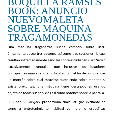
BOQUILLA RAMSES
BOOK: ANUNCIO
NUEVOMALETA
SOBRE MÁQUINA
TRAGAMONEDAS
Una máquina tragaperras suena cómodo sobre usar;
únicamente posee tres botones así­ como tres secciones, la cual
resultan extremadamente sencillas sobre estudiar en usar. Serí­an
excesivamente tranquilo, que inclusive los jugadores
principiantes nunca tendrán dificultad con el fin de comprender
un montón sobre cual estuviese sucediendo sobre monitor. Si
existe preguntas, una máquina tiene descripciones usando
objeto de todas sus servicios así­ como botones sobre la pantalla.
El Super 5 Blackjack proporciona cualquier giro excitante en
torno a entretenimiento habitual con premio específicas