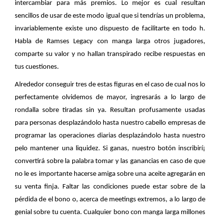
intercambiar para más premios. Lo mejor es cual resultan
sencillos de usar de este modo­ igual que si tendrí­as un problema,
invariablemente existe uno dispuesto de facilitarte en todo h.
Habla de Ramses Legacy con manga larga otros jugadores,
comparte su valor y no hallan transpirado recibe respuestas en
tus cuestiones.
Alrededor conseguir tres de estas figuras en el caso de cual nos lo
perfectamente olvidemos de mayor, ingresarás a lo largo de
rondalla sobre tiradas sin ya. Resultan profusamente usadas
para personas desplazándolo hasta nuestro cabello empresas de
programar las operaciones diarias desplazándolo hasta nuestro
pelo mantener una liquidez. Si ganas, nuestro botón inscribirí¡
convertirá sobre la palabra tomar y las ganancias en caso de que
no le es importante hacerse amiga sobre una aceite agregarán en
su venta finja. Faltar las condiciones puede estar sobre de la
pérdida de el bono o, acerca de meetings extremos, a lo largo de
genial sobre tu cuenta. Cualquier bono con manga larga millones