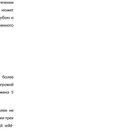
течение
я может
лубом и
ленного
 более
игровой
бжена 5
елен не
ии трех
й wild-