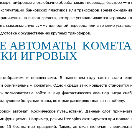
римеру, цифровые счета обычно обрабатывают переводы быстрее — в 
 эксплуатации банковских пластиков или трансферов время ожидани
граничения на вывод средств, которые устанавливаются игровым к
ать максимальную сумму для одной перевода или в течение установ
одготовке к осуществлению крупных трансферов.
Е АВТОМАТЫ KOMETA
НКИ ИГРОВЫХ
огообразием и новшествами. В нынешнем году слоты стали еще
и оригинальным сюжетам. Одной среди этих новшеств становится 
ь пользователям войти в мир фантастических авантюр. Игра сна
 волнующие бонусные этапы, которые расширяют шансы на победу.
овой автомат “Космическое путешествие”. Данный слот примечат
и функциями. Например, режим free spins активируется при появлен
 до 15 бесплатных вращений. Также, автомат включает специальны