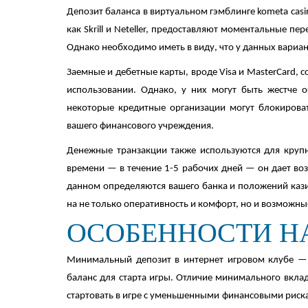
Депозит баланса в виртуальном гэмблинге kometa cas
как Skrill и Neteller, предоставляют моментальные пе
Однако необходимо иметь в виду, что у данных вариан
Заемные и дебетные карты, вроде Visa и MasterCard, 
использовании. Однако, у них могут быть жестче 
некоторые кредитные организации могут блокироват
вашего финансового учреждения.
Денежные транзакции также используются для крупн
времени — в течение 1-5 рабочих дней — он дает воз
данном определяются вашего банка и положений кази
на не только оперативность и комфорт, но и возможны
ОСОБЕННОСТИ Н
Минимальный депозит в интернет игровом клубе — 
баланс для старта игры. Отличие минимального вкла
стартовать в игре с уменьшенными финансовыми риска