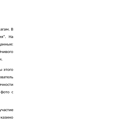
агам. В
ия". На
данные:
йчивого
и.
ы этого
ователь
ичности
 фото с
участие
-казино