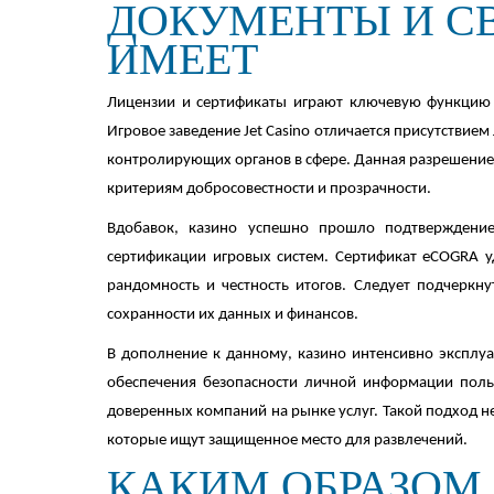
ДОКУМЕНТЫ И СВ
ИМЕЕТ
Лицензии и сертификаты играют ключевую функцию в
Игровое заведение Jet Casino отличается присутствием
контролирующих органов в сфере. Данная разрешение п
критериям добросовестности и прозрачности.
Вдобавок, казино успешно прошло подтверждение
сертификации игровых систем. Сертификат eCOGRA уд
рандомность и честность итогов. Следует подчеркну
сохранности их данных и финансов.
В дополнение к данному, казино интенсивно эксплуа
обеспечения безопасности личной информации поль
доверенных компаний на рынке услуг. Такой подход н
которые ищут защищенное место для развлечений.
КАКИМ ОБРАЗОМ