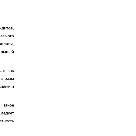
ндитов,
жаемого
оплаты,
грышей
ать как
 в разы
циями и
. Такое
Следует
етность