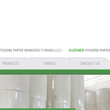
PAPER MANUFACTURING LLC |
QUEENEX
HYGIENE PAPER MANUFA
PRODUCTS
EVENTS
CONTACT US