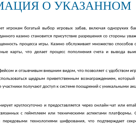
МАЦИЯ О УКАЗАННОМ
ет игрокам богатый выбор игровых забав, включая одноруких ба
данного казино становится присутствие разрешения со стороны ува
ищенность процесса игры. Казино обслуживает множество способов 
ные карты, что делает процесс пополнения счета и вывода выи
фейсом и отзывчивым внешним видом, что позволяет с удобством игр
воспользоваться щедрым приветственным вознаграждением, который
е участники получают доступ к системе поощрений с уникальными ак
рует круглосуточно и предоставляется через онлайн-чат или email
 связанных с геймплеем или техническими аспектами платформы. 
ся передовыми технологиями шифрования, что подтверждает секр