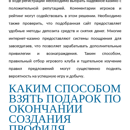
В ходе регистрации необходимо выбрать надежное казино с
положительной репутацией. Комментарии игроков и
рейтинг могут содействовать в этом решении. Необходимо
также проверить, что подобранная сайт предоставляет
удобные методы депозита средств и снятия денег. Многие
интернет-казино предоставляют системы поощрения для
завсегдатаев, что позволяет зарабатывать дополнительные
привилегии и вознаграждения. Таким способом,
правильный отбор игрового клуба и тщательное изучение
правил предложений могут существенно поднять
вероятность на успешную игру и добычу.
КАКИМ СПОСОБОМ
ВЗЯТЬ ПОДАРОК ПО
ОКОНЧАНИИ
СОЗДАНИЯ
ПРОФИЛЯ.