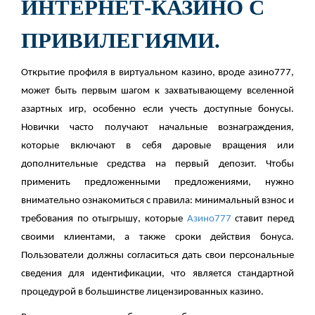
ИНТЕРНЕТ-КАЗИНО С
ПРИВИЛЕГИЯМИ.
Открытие профиля в виртуальном казино, вроде азино777,
может быть первым шагом к захватывающему вселенной
азартных игр, особенно если учесть доступные бонусы.
Новички часто получают начальные вознаграждения,
которые включают в себя даровые вращения или
дополнительные средства на первый депозит. Чтобы
применить предложенными предложениями, нужно
внимательно ознакомиться с правила: минимальный взнос и
требования по отыгрышу, которые
Азино777
ставит перед
своими клиентами, а также сроки действия бонуса.
Пользователи должны согласиться дать свои персональные
сведения для идентификации, что является стандартной
процедурой в большинстве лицензированных казино.