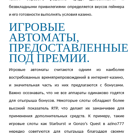
безвкладными привилегиями определяется вкусов геймера
и его готовности выполнять условия казино.
ИГРОВЫЕ
АВТОМАТЫ,
ПРЕДОСТАВЛЕННЫЕ
ПОД ПРЕМИИ.
Игровые автоматы считаются одним из наиболее
востребованных времяпрепровождений в интернет-казино,
и значительная часть из них предлагаются с бонусами.
Важно осознавать, что не все аппараты одинаково годятся
для отыгрыша бонусов. Некоторые слоты обладают более
высокий показатель RTP, что делает их заманчивее для
применения дополнительных средств. К примеру, такие
игровые слоты как Starburst и Gonzo's Quest в azino777
нередко советуются для отыгрыша благодаря своему