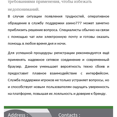
требованиями применения, чтобы избежать
недопониманий.
В случае ситуации появления трудностей, оперативное
обращение в службу поддержки азино777 может заметно
приблизить решение вопроса. Специалисты обычно на связи
с помощью чат или электронную почту и готовы оказать
помощь в любое время дня и ночи.
Для успешной процедуры регистрации рекомендуется ещё
применять надежное сетевое соединение и современный
браузер. Данное уменьшает вероятность техно сбоев и
предоставит плавное взаимодействие с интерфейсом.
Служба поддержки игроков не только устраняет вопросы, но
и способствует новым пользователям ощущать уверенность
на платформе, повышая их лояльность и доверие к бренду.
Address :
Contacts :