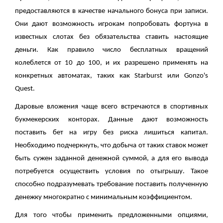
предоставляются в качестве начального бонуса при записи.
Они дают возможность игрокам попробовать фортуна в
известных слотах без обязательства ставить настоящие
деньги. Как правило число бесплатных вращений
колеблется от 10 до 100, и их разрешено применять на
конкретных автоматах, таких как Starburst или Gonzo's
Quest.
Даровые вложения чаще всего встречаются в спортивных
букмекерских конторах. Данные дают возможность
поставить бет на игру без риска лишиться капитал.
Необходимо подчеркнуть, что добыча от таких ставок может
быть сужен заданной денежной суммой, а для его вывода
потребуется осуществить условия по отыгрышу. Такое
способно подразумевать требование поставить полученную
денежку многократно с минимальным коэффициентом.
Для того чтобы применить предложенными опциями,