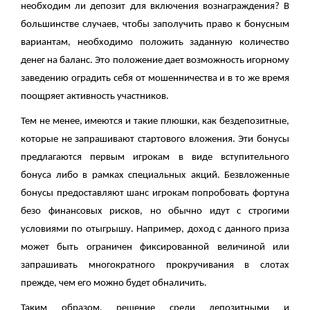
необходим ли депозит для включения вознаграждения? В
большинстве случаев, чтобы заполучить право к бонусным
вариантам, необходимо положить заданную количество
денег на баланс. Это положение дает возможность игорному
заведению оградить себя от мошенничества и в то же время
поощряет активность участников.
Тем не менее, имеются и такие плюшки, как бездепозитные,
которые не запрашивают стартового вложения. Эти бонусы
предлагаются первым игрокам в виде вступительного
бонуса либо в рамках специальных акций. Безвложенные
бонусы предоставляют шанс игрокам попробовать фортуна
безо финансовых рисков, но обычно идут с строгими
условиями по отыгрышу. Например, доход с данного приза
может быть ограничен фиксированной величиной или
запрашивать многократного прокручивания в слотах
прежде, чем его можно будет обналичить.
Таким образом, решение среди депозитными и