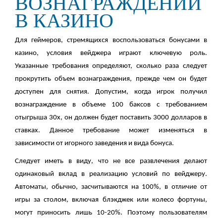
ВОЗНАГРАЖДЕНИЙ
В КАЗИНО
Для геймеров, стремящихся воспользоваться бонусами в
казино, условия вейджера играют ключевую роль.
Указанные требования определяют, сколько раза следует
прокрутить объем вознаграждения, прежде чем он будет
доступен для снятия. Допустим, когда игрок получил
вознаграждение в объеме 100 баксов с требованием
отыгрыша 30x, он должен будет поставить 3000 долларов в
ставках. Данное требование может изменяться в
зависимости от игорного заведения и вида бонуса.
Следует иметь в виду, что не все развлечения делают
одинаковый вклад в реализацию условий по вейджеру.
Автоматы, обычно, засчитываются на 100%, в отличие от
игры за столом, включая блэкджек или колесо фортуны,
могут приносить лишь 10-20%. Поэтому пользователям