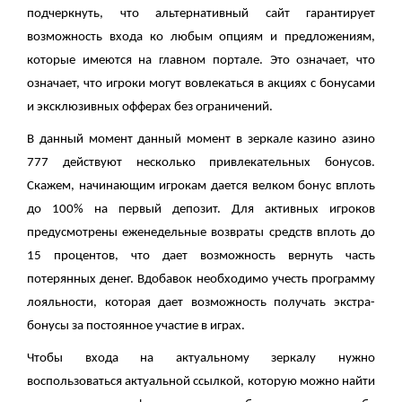
подчеркнуть, что альтернативный сайт гарантирует
возможность входа ко любым опциям и предложениям,
которые имеются на главном портале. Это означает, что
означает, что игроки могут вовлекаться в акциях с бонусами
и эксклюзивных офферах без ограничений.
В данный момент данный момент в зеркале казино азино
777 действуют несколько привлекательных бонусов.
Скажем, начинающим игрокам дается велком бонус вплоть
до 100% на первый депозит. Для активных игроков
предусмотрены еженедельные возвраты средств вплоть до
15 процентов, что дает возможность вернуть часть
потерянных денег. Вдобавок необходимо учесть программу
лояльности, которая дает возможность получать экстра-
бонусы за постоянное участие в играх.
Чтобы входа на актуальному зеркалу нужно
воспользоваться актуальной ссылкой, которую можно найти