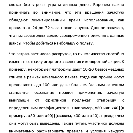
слотах без угрозы утраты личных денег. Впрочем важно
принимать во внимание, что эти вращения зачастую
обладают лимитированный время использования, как
правило от 24 до 72 часа после запуска. Данное означает,
что пользователям важно своевременно применять данные
шансы, чтобы добиться наибольшую пользу.
Что затрагивает числа раскруток, то их количество способно
изменяться в силу игорного заведения и конкретной акции. К
примеру, некоторые платформы дают 10-20 безвозмездных
спинов в рамках начального пакета, тогда как прочие могут
предоставить до 100 или даже больше. Главным аспектом
становится осознание правил применения: зачастую
выигрыши от фриспинов подлежат отыгрышу с
определенным коэффициентом, (например, x30 или x40|(к
примеру, x30 или x40)|(скажем, x30 или x40), прежде чем
они могут быть выведены. Таким путём, участники должны
внимательно рассматривать правила и условия каждого