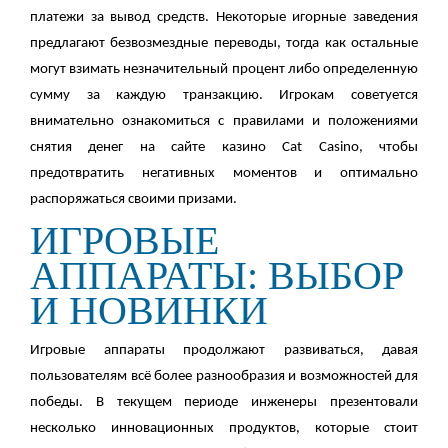
платежи за вывод средств. Некоторые игорные заведения
предлагают безвозмездные переводы, тогда как остальные
могут взимать незначительный процент либо определенную
сумму за каждую транзакцию. Игрокам советуется
внимательно ознакомиться с правилами и положениями
снятия денег на сайте казино Cat Casino, чтобы
предотвратить негативных моментов и оптимально
распоряжаться своими призами.
ИГРОВЫЕ
АППАРАТЫ: ВЫБОР
И НОВИНКИ
Игровые аппараты продолжают развиваться, давая
пользователям всё более разнообразия и возможностей для
победы. В текущем периоде инженеры презентовали
несколько инновационных продуктов, которые стоит