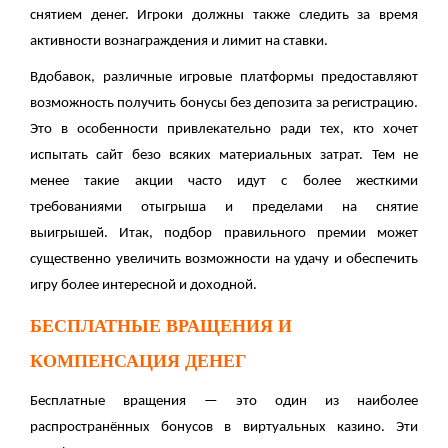
снятием денег. Игроки должны также следить за время
активности вознаграждения и лимит на ставки.
Вдобавок, различные игровые платформы предоставляют
возможность получить бонусы без депозита за регистрацию.
Это в особенности привлекательно ради тех, кто хочет
испытать сайт безо всяких материальных затрат. Тем не
менее такие акции часто идут с более жесткими
требованиями отыгрыша и пределами на снятие
выигрышей. Итак, подбор правильного премии может
существенно увеличить возможности на удачу и обеспечить
игру более интересной и доходной.
БЕСПЛАТНЫЕ ВРАЩЕНИЯ И
КОМПЕНСАЦИЯ ДЕНЕГ
Бесплатные вращения — это один из наиболее
распространённых бонусов в виртуальных казино. Эти