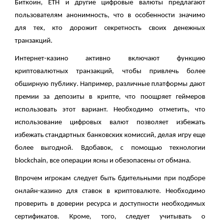
Биткоин, ETH и другие цифровые валюты предлагают
пользователям анонимность, что в особенности значимо
для тех, кто дорожит секретность своих денежных
транзакций.
Интернет-казино активно включают функцию
криптовалютных транзакций, чтобы привлечь более
обширную публику. Например, различные платформы дают
премии за депозиты в крипте, что поощряет геймеров
использовать этот вариант. Необходимо отметить, что
использование цифровых валют позволяет избежать
избежать стандартных банковских комиссий, делая игру еще
более выгодной. Вдобавок, с помощью технологии
blockchain, все операции ясны и обезопасены от обмана.
Впрочем игрокам следует быть бдительными при подборе
онлайн-казино для ставок в криптовалюте. Необходимо
проверить в доверии ресурса и доступности необходимых
сертификатов. Кроме, того, следует учитывать о