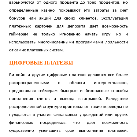
варьируются от одного процента до трех процентов, но
определенные казино покрывают эти затраты за счет
бонусов или акций для своих клиентов. Эксплуатация
платежных карточек для депозита дает возможность
геймерам не только мгновенно начать игру, но и
использовать многочисленными программами лояльности
от самих платежных систем.
ЦИФРОВЫЕ ПЛАТЕЖИ
Биткойн и другие цифровые платежи делаются все более
распространенными в области интернет-казино,
предоставляя геймерам быстрые и безопасные способы
пополнения счетов и вывода выигрышей. Вследствие
распределенной структуре криптовалют, такие переводы не
нуждаются в участия финансовых учреждений или других
финансовых посредников, что дает возможность
существенно уменьшить срок выполнения платежей.