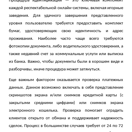
Процедура идентификации — это ключевая компонент
каждой респектабельной онлайн-системы, включая игорные
заведения. Для удачного завершения представленного
уровня пользователю требуется предоставить комплект
бумаг, удостоверяющих свою идентичность и адрес
проживания. Наиболее часто чаще всего требуются
фотокопии документа, либо водительского удостоверения, а
также недавний счет за коммунальные услуги или выписка
из банка. Важно, чтобы документы были в хорошем виде и
разборчивы, иначе процедура может затянуться.
Еще важным фактором оказывается проверка платежных
данных. Данное возможно включать в себя представление
скриншотов экрана и/или снимков кредитной карты (с
закрытыми средними цифрами) или снимков экрана
электронного кошелька. Проверка помогает оградить
клиентов открыто от обмана и поддерживает надежность
сделок. Процесс в большинстве случаев требует от 24 по 72