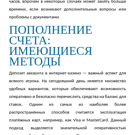
часов, впрочем в некоторых случаях может занять больше
времени, если возникают дополнительные вопросы или
проблемы с документами.
ПОПОЛНЕНИЕ
СЧЕТА:
ИМЕЮЩИЕСЯ
МЕТОДЫ
Депозит аккаунта в интернет-казино — важный аспект для
всякого игрока. На сегодняшний день имеется множество
удобных вариантов, которые обеспечивают возможность
оперативно и безопасно перечислить средства на баланс для
ставок. Одним из самых из наиболее более
распространённых способов считается эксплуатация
платёжных карт, например, как Visa и MasterCard. Данный
подход выделяется значительной оперативностью