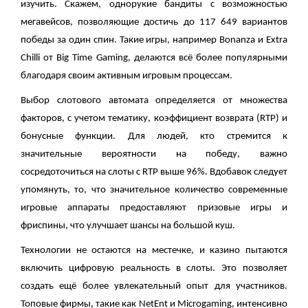
изучить. Скажем, однорукие бандиты с возможностью
мегавейсов, позволяющие достичь до 117 649 вариантов
победы за один спин. Такие игры, например Bonanza и Extra
Chilli от Big Time Gaming, делаются всё более популярными
благодаря своим активным игровым процессам.
Выбор слотового автомата определяется от множества
факторов, с учетом тематику, коэффициент возврата (RTP) и
бонусные функции. Для людей, кто стремится к
значительные вероятности на победу, важно
сосредоточиться на слоты с RTP выше 96%. Вдобавок следует
упомянуть, то, что значительное количество современные
игровые аппараты предоставляют призовые игры и
фриспины, что улучшает шансы на большой куш.
Технологии не остаются на местечке, и казино пытаются
включить цифровую реальность в слоты. Это позволяет
создать ещё более увлекательный опыт для участников.
Топовые фирмы, такие как NetEnt и Microgaming, интенсивно