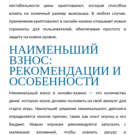
нестабильности цены криптовалют, которая способна
влиять на конечный размер выигрыша. В любом случае,
применение криптовалют в онлайн-казино открывает новые
горизонты для пользователей, обеспечивая простоту и
защиту на новом уровне.
НАИМЕНЬШИЙ
ВЗНОС:
РЕКОМЕНДАЦИИ И
ОСОБЕННОСТИ
Минимальный взнос в онлайн-казино — это количество
денег, которую игрок должен положить на свой аккаунт для
старта игры. Наилучший решение минимального депозита
определяется многих причин, таких как опыт игрока и его
бюджет. Новым игрокам рекомендуется запускать с
маленьких вложений, чтобы освоить ресурс и