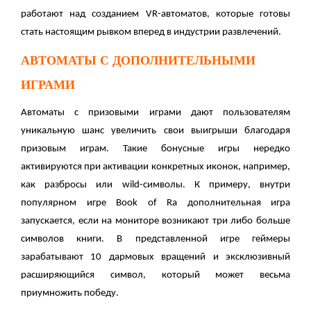
работают над созданием VR-автоматов, которые готовы
стать настоящим рывком вперед в индустрии развлечений.
АВТОМАТЫ С ДОПОЛНИТЕЛЬНЫМИ
ИГРАМИ
Автоматы с призовыми играми дают пользователям
уникальную шанс увеличить свои выигрыши благодаря
призовым играм. Такие бонусные игры нередко
активируются при активации конкретных иконок, например,
как разбросы или wild-символы. К примеру, внутри
популярном игре Book of Ra дополнительная игра
запускается, если на мониторе возникают три либо больше
символов книги. В представленной игре геймеры
зарабатывают 10 дармовых вращений и эксклюзивный
расширяющийся символ, который может весьма
приумножить победу.