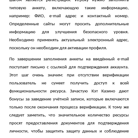
шагом является регистрация. Игроку нужно заполнить
типовую анкету, включающую такие информацию,
например: ФИО, e-mail адрес и контактный номер.
Определенные сайты могут просить дополнительные
информацию для улучшения безопасного уровня.
Необходимо применять актуальный электронный адрес,
поскольку он необходим для активации профиля.
По завершении заполнения анкеты на введённый e-mail
поступает письмо с ссылкой для подтверждения аккаунта.
Этот шаг очень значим: при отсутствии верификации
пользователь не сумеет получить доступ к всей
функциональности ресурса. Зачастую Кэт Казино дают
бонусы за заведение учётной записи, которые включаются
только после окончания процесса верификации. К тому же
следует заметить, что значительное количество ресурсы
просят предоставления документов для подтверждения
личности, чтобы защитить защиту данных и соблюдение