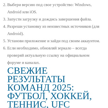
Выбери версию под свое устройство: Windows,
Android или iOS.
Запусти загрузку и дождись завершения файла.
Разреши установку из неизвестных источников (для
Android).
Установи приложение и зайди под своим аккаунтом.
Если необходимо, обновляй зеркало – всегда
проверяй актуальную ссылку на официальном
форуме и каналах.
СВЕЖИЕ
РЕЗУЛЬТАТЫ
КОМАНД 2025:
ФУТБОЛ, ХОККЕЙ,
ТЕННИС, UFC