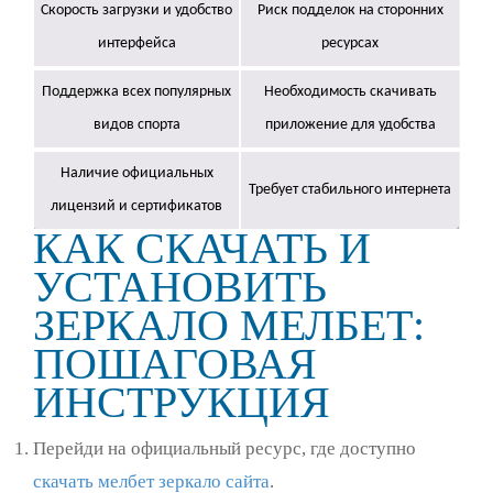
Скорость загрузки и удобство
Риск подделок на сторонних
интерфейса
ресурсах
Поддержка всех популярных
Необходимость скачивать
видов спорта
приложение для удобства
Наличие официальных
Требует стабильного интернета
лицензий и сертификатов
КАК СКАЧАТЬ И
УСТАНОВИТЬ
ЗЕРКАЛО МЕЛБЕТ:
ПОШАГОВАЯ
ИНСТРУКЦИЯ
Перейди на официальный ресурс, где доступно
скачать мелбет зеркало сайта
.