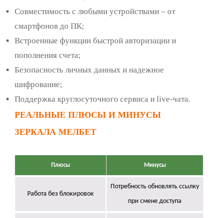
Совместимость с любыми устройствами – от
смартфонов до ПК;
Встроенные функции быстрой авторизации и
пополнения счета;
Безопасность личных данных и надежное
шифрование;
Поддержка круглосуточного сервиса и live-чата.
РЕАЛЬНЫЕ ПЛЮСЫ И МИНУСЫ
ЗЕРКАЛА МЕЛБЕТ
Плюсы
Минусы
Потребность обновлять ссылку
Работа без блокировок
при смене доступа