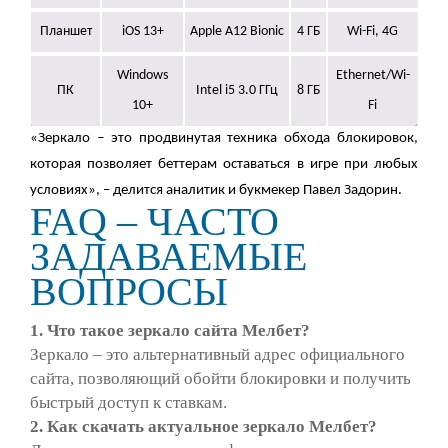
Планшет
iOS 13+
Apple A12 Bionic
4 ГБ
Wi-Fi, 4G
Windows
Ethernet/Wi-
ПК
Intel i5 3.0 ГГц
8 ГБ
10+
Fi
«Зеркало – это продвинутая техника обхода блокировок,
которая позволяет беттерам оставаться в игре при любых
условиях», – делится аналитик и букмекер Павел Задорин.
FAQ – ЧАСТО
ЗАДАВАЕМЫЕ
ВОПРОСЫ
1. Что такое зеркало сайта Мелбет?
Зеркало – это альтернативный адрес официального
сайта, позволяющий обойти блокировки и получить
быстрый доступ к ставкам.
2. Как скачать актуальное зеркало Мелбет?