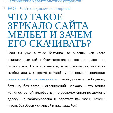
Технические характеристики устройств
FAQ – Часто задаваемые вопросы
ЧТО ТАКОЕ
ЗЕРКАЛО САЙТА
МЕЛБЕТ И ЗАЧЕМ
ЕГО СКАЧИВАТЬ?
Если ты уже в теме беттинга, то знаешь, как часто
официальные сайты букмекерских контор попадают под
блокировки. Ну а что делать, если хочешь поставить на
футбол или UFC прямо сейчас? Тут на помощь приходит
скачать мелбет зеркало сайта
– твой доступ к свободному
беттингу без лагов и ограничений. Зеркало – это точная
копия основной платформы, но расположенная по другому
адресу, не заблокирована и работает как часы. Хочешь
играть без сбоев – скачивай и наслаждайся!