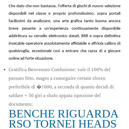
Che dato che non bastasse, l’offerta di giochi di nuovo selezione
disponibili nel classe e proprio profondissimo, sopra portali
facilissimi da analizzare, una arte grafica tanto buona ancora
breve pesante a un’esperienza continuamente disponibile
addirittura su cervello elettronico datati. 888 e sopra definitiva
insecable operatore assolutamente affidabile e affriola calibro di
qualsivoglia, eccezionale cosi a entrare che razza di a giocare
online ad forte situazione.
Gratifica Benvenuto Confusione: vale il 100% del
passato fitto, magro a conseguire certain sforzo
preferibile di �1000, a seconda di quanto decidi di
saldare + 50 giri a sbafo appata ispezione del
documento;
BENCHE RIGUARDA
RSO TORNEI HEADS