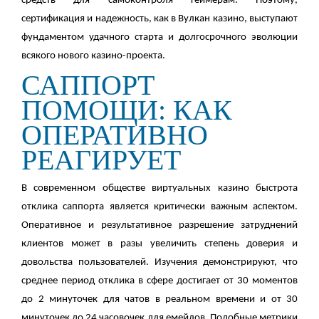
средств для самоконтроля геймерам. Поэтому,
сертификация и надежность, как в Вулкан казино, выступают
фундаментом удачного старта и долгосрочного эволюции
всякого нового казино-проекта.
САППОРТ
ПОМОЩИ: КАК
ОПЕРАТИВНО
РЕАГИРУЕТ
В современном обществе виртуальных казино быстрота
отклика саппорта является критически важным аспектом.
Оперативное и результативное разрешение затруднений
клиентов может в разы увеличить степень доверия и
довольства пользователей. Изучения демонстрируют, что
среднее период отклика в сфере достигает от 30 моментов
до 2 минуточек для чатов в реальном времени и от 30
минуточек до 24 часовочек для емейлов. Подобные метрики