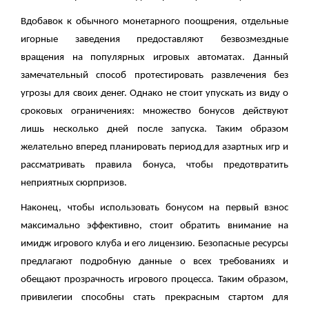
Вдобавок к обычного монетарного поощрения, отдельные
игорные заведения предоставляют безвозмездные
вращения на популярных игровых автоматах. Данный
замечательный способ протестировать развлечения без
угрозы для своих денег. Однако не стоит упускать из виду о
сроковых ограничениях: множество бонусов действуют
лишь несколько дней после запуска. Таким образом
желательно вперед планировать период для азартных игр и
рассматривать правила бонуса, чтобы предотвратить
неприятных сюрпризов.
Наконец, чтобы использовать бонусом на первый взнос
максимально эффективно, стоит обратить внимание на
имидж игрового клуба и его лицензию. Безопасные ресурсы
предлагают подробную данные о всех требованиях и
обещают прозрачность игрового процесса. Таким образом,
привилегии способны стать прекрасным стартом для