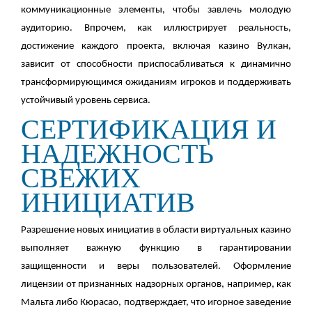
коммуникационные элементы, чтобы завлечь молодую
аудиторию. Впрочем, как иллюстрирует реальность,
достижение каждого проекта, включая казино Вулкан,
зависит от способности приспосабливаться к динамично
трансформирующимся ожиданиям игроков и поддерживать
устойчивый уровень сервиса.
СЕРТИФИКАЦИЯ И
НАДЕЖНОСТЬ
СВЕЖИХ
ИНИЦИАТИВ
Разрешение новых инициатив в области виртуальных казино
выполняет важную функцию в гарантировании
защищенности и веры пользователей. Оформление
лицензии от признанных надзорных органов, например, как
Мальта либо Кюрасао, подтверждает, что игорное заведение