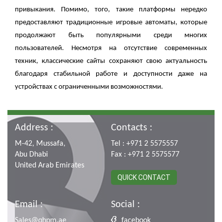
привыкания. Помимо, того, такие платформы нередко
предоставляют традиционные игровые автоматы, которые
продолжают быть популярными среди многих
пользователей. Несмотря на отсутствие современных
техник, классические сайты сохраняют свою актуальность
благодаря стабильной работе и доступности даже на
устройствах с ограниченными возможностями.
Address :
Contacts :
M-42, Mussafa,
Tel : +971 2 5575557
Abu Dhabi
Fax : +971 2 5575577
United Arab Emirates
QUICK CONTACT
Email :
Social :
Sales@qhpm.ae
facebook