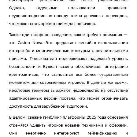
преобразуют развлечение еще более увлекательной.
Однако, отдельные пользователи проявляют
неудовлетворение по поводу темпа денежных переводов,
что может стать препятствием для новичков.
Также один игорное заведение, какое требует внимания —
это Casino Nova. Это предлагает легкий в использовании
интерфейс и многочисленные конкурсы с внушительными
призами. Пользователи подчеркивают надежный уровень
безопасности и Вулкан казино обеспечивает интеграцию
криптоактивов, что становится все более существенным
моментом для современных игроков. В данный же время,
некоторые геймеры выражают недовольство на отсутствие
адаптированных версий портала, что может ограничивать
доступность для зарубежной аудитории.
В целом, свежие гэмблинг-платформы 2025 года основания
стремятся удивить игроков новыми техниками и оферами.
Они энергично интегрируют геймификацию и