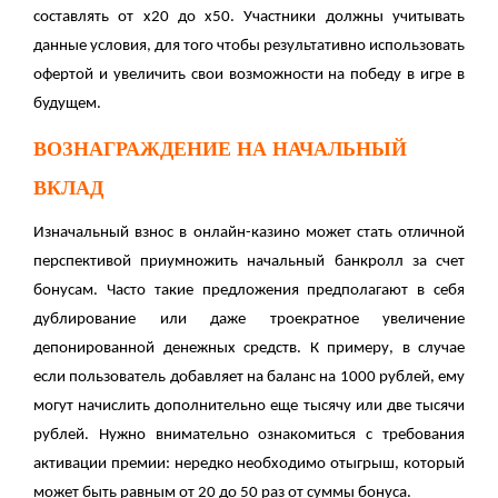
составлять от x20 до x50. Участники должны учитывать
данные условия, для того чтобы результативно использовать
офертой и увеличить свои возможности на победу в игре в
будущем.
ВОЗНАГРАЖДЕНИЕ НА НАЧАЛЬНЫЙ
ВКЛАД
Изначальный взнос в онлайн-казино может стать отличной
перспективой приумножить начальный банкролл за счет
бонусам. Часто такие предложения предполагают в себя
дублирование или даже троекратное увеличение
депонированной денежных средств. К примеру, в случае
если пользователь добавляет на баланс на 1000 рублей, ему
могут начислить дополнительно еще тысячу или две тысячи
рублей. Нужно внимательно ознакомиться с требования
активации премии: нередко необходимо отыгрыш, который
может быть равным от 20 до 50 раз от суммы бонуса.