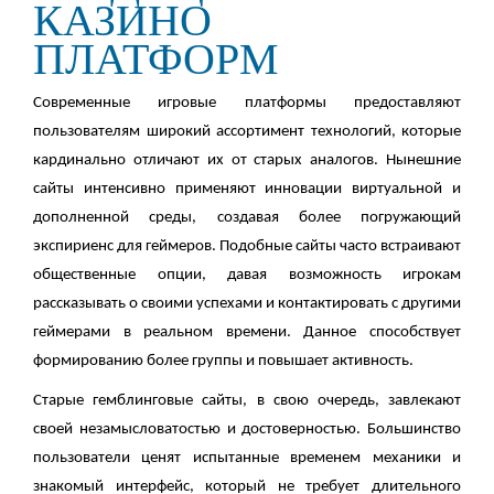
КАЗИНО
ПЛАТФОРМ
Современные игровые платформы предоставляют
пользователям широкий ассортимент технологий, которые
кардинально отличают их от старых аналогов. Нынешние
сайты интенсивно применяют инновации виртуальной и
дополненной среды, создавая более погружающий
экспириенс для геймеров. Подобные сайты часто встраивают
общественные опции, давая возможность игрокам
рассказывать о своими успехами и контактировать с другими
геймерами в реальном времени. Данное способствует
формированию более группы и повышает активность.
Старые гемблинговые сайты, в свою очередь, завлекают
своей незамысловатостью и достоверностью. Большинство
пользователи ценят испытанные временем механики и
знакомый интерфейс, который не требует длительного