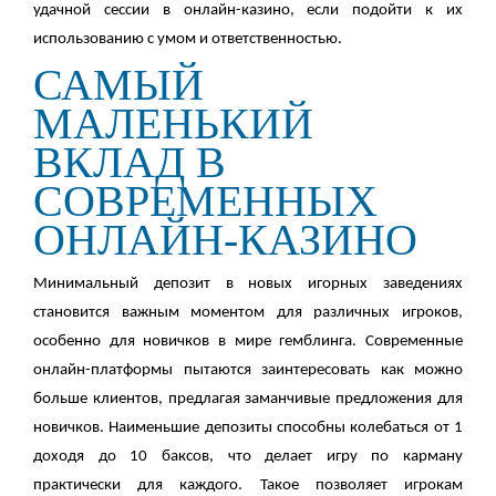
удачной сессии в онлайн-казино, если подойти к их
использованию с умом и ответственностью.
САМЫЙ
МАЛЕНЬКИЙ
ВКЛАД В
СОВРЕМЕННЫХ
ОНЛАЙН-КАЗИНО
Минимальный депозит в новых игорных заведениях
становится важным моментом для различных игроков,
особенно для новичков в мире гемблинга. Современные
онлайн-платформы пытаются заинтересовать как можно
больше клиентов, предлагая заманчивые предложения для
новичков. Наименьшие депозиты способны колебаться от 1
доходя до 10 баксов, что делает игру по карману
практически для каждого. Такое позволяет игрокам