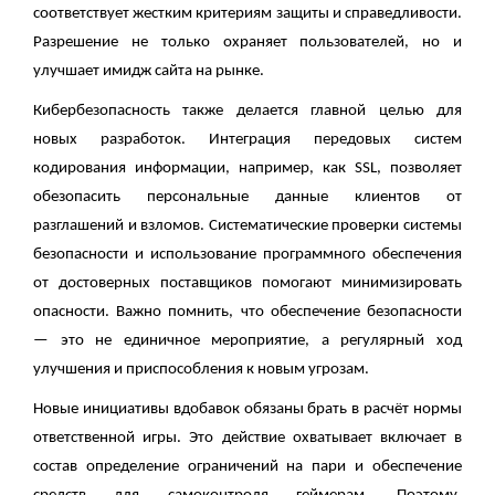
соответствует жестким критериям защиты и справедливости.
Разрешение не только охраняет пользователей, но и
улучшает имидж сайта на рынке.
Кибербезопасность также делается главной целью для
новых разработок. Интеграция передовых систем
кодирования информации, например, как SSL, позволяет
обезопасить персональные данные клиентов от
разглашений и взломов. Систематические проверки системы
безопасности и использование программного обеспечения
от достоверных поставщиков помогают минимизировать
опасности. Важно помнить, что обеспечение безопасности
— это не единичное мероприятие, а регулярный ход
улучшения и приспособления к новым угрозам.
Новые инициативы вдобавок обязаны брать в расчёт нормы
ответственной игры. Это действие охватывает включает в
состав определение ограничений на пари и обеспечение