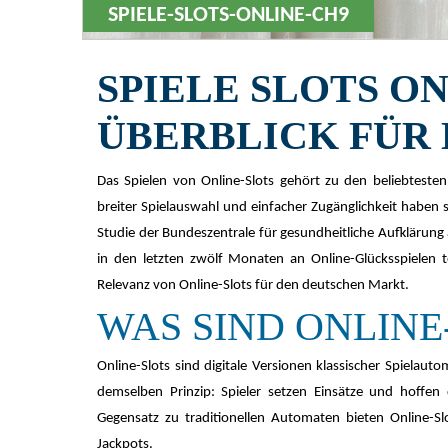
SPIELE-SLOTS-ONLINE-CH9
SPIELE SLOTS O
ÜBERBLICK FÜR 
Das Spielen von Online-Slots gehört zu den beliebteste
breiter Spielauswahl und einfacher Zugänglichkeit haben s
Studie der Bundeszentrale für gesundheitliche Aufklärun
in den letzten zwölf Monaten an Online-Glücksspielen
Relevanz von Online-Slots für den deutschen Markt.
WAS SIND ONLINE
Online-Slots sind digitale Versionen klassischer Spielauto
demselben Prinzip: Spieler setzen Einsätze und hoffe
Gegensatz zu traditionellen Automaten bieten Online-Sl
Jackpots.