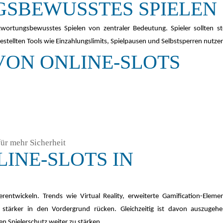
SBEWUSSTES SPIELEN
wortungsbewusstes Spielen von zentraler Bedeutung. Spieler sollten st
estellten Tools wie Einzahlungslimits, Spielpausen und Selbstsperren nutze
VON ONLINE-SLOTS
für mehr Sicherheit
INE-SLOTS IN
ntwickeln. Trends wie Virtual Reality, erweiterte Gamification-Eleme
h stärker in den Vordergrund rücken. Gleichzeitig ist davon auszugeh
Spielerschutz weiter zu stärken.