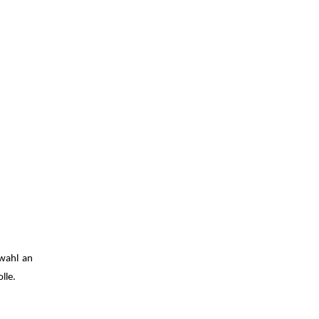
swahl an
lle.