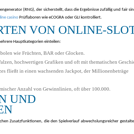
lengenerator (RNG), der sicherstellt, dass die Ergebnisse zufällig und fair si
line casino
Prüflaboren wie eCOGRA oder GLI kontrolliert.
RTEN VON ONLINE-SLO
n mehrere Hauptkategorien einteilen:
bolen wie Früchten, BAR oder Glocken.
alzen, hochwertigen Grafiken und oft mit thematischen Geschi
zes fließt in einen wachsenden Jackpot, der Millionenbeträge
ischer Anzahl von Gewinnlinien, oft über 100.000.
N UND
EN
chen Zusatzfunktionen, die den Spielverlauf abwechslungsreicher gestalt