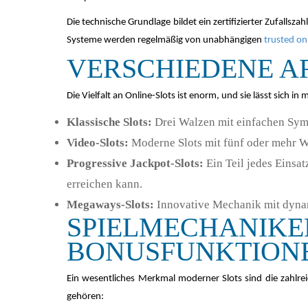
Die technische Grundlage bildet ein zertifizierter Zufallszah
Systeme werden regelmäßig von unabhängigen
trusted on
VERSCHIEDENE A
Die Vielfalt an Online-Slots ist enorm, und sie lässt sich i
Klassische Slots:
Drei Walzen mit einfachen Sym
Video-Slots:
Moderne Slots mit fünf oder mehr W
Progressive Jackpot-Slots:
Ein Teil jedes Einsat
erreichen kann.
Megaways-Slots:
Innovative Mechanik mit dynam
SPIELMECHANIKE
BONUSFUNKTION
Ein wesentliches Merkmal moderner Slots sind die zahlrei
gehören: