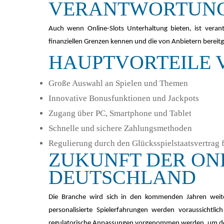
VERANTWORTUNG
Auch wenn Online-Slots Unterhaltung bieten, ist verant
finanziellen Grenzen kennen und die von Anbietern bereitg
HAUPTVORTEILE 
Große Auswahl an Spielen und Themen
Innovative Bonusfunktionen und Jackpots
Zugang über PC, Smartphone und Tablet
Schnelle und sichere Zahlungsmethoden
Regulierung durch den Glücksspielstaatsvertrag 
ZUKUNFT DER ONL
DEUTSCHLAND
Die Branche wird sich in den kommenden Jahren weitere
personalisierte Spielerfahrungen werden voraussichtlic
regulatorische Anpassungen vorgenommen werden, um den 