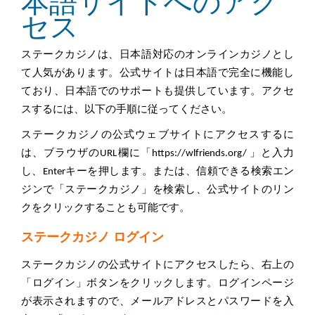
本語サイトへのアク
セス
ステークカジノは、日本語対応のオンラインカジノとし
て人気があります。公式サイトは日本語で完全に機能し
ており、日本語でのサポートも提供しています。アクセ
スするには、以下の手順に従ってください。
ステークカジノの公式ウェブサイトにアクセスするに
は、ブラウザのURL欄に「https://wlfriends.org/ 」と入力
し、Enterキーを押します。または、信頼できる検索エン
ジンで「ステークカジノ」を検索し、公式サイトのリン
クをクリックすることも可能です。
ステークカジノ ログイン
ステークカジノの公式サイトにアクセスしたら、右上の
「ログイン」ボタンをクリックします。ログインページ
が表示されますので、メールアドレスとパスワードを入