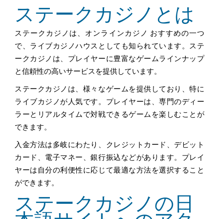
ステークカジノとは
ステークカジノは、オンラインカジノ おすすめの一つ
で、ライブカジノハウスとしても知られています。ステ
ークカジノは、プレイヤーに豊富なゲームラインナップ
と信頼性の高いサービスを提供しています。
ステークカジノは、様々なゲームを提供しており、特に
ライブカジノが人気です。プレイヤーは、専門のディー
ラーとリアルタイムで対戦できるゲームを楽しむことが
できます。
入金方法は多岐にわたり、クレジットカード、デビット
カード、電子マネー、銀行振込などがあります。プレイ
ヤーは自分の利便性に応じて最適な方法を選択すること
ができます。
ステークカジノの日