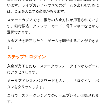
います。ライブカジノハウスでのゲームを楽しむために
は、資金を入金する必要があります。
ステークカジノでは、複数の入金方法が用意されていま
す。銀行振込、クレジットカード、電子マネーなどから
選択できます。
入金方法を設定したら、ゲームを開始することができま
す。
ステップ7: ログイン
入金が完了したら、ステークカジノ ログインからゲーム
にアクセスします。
メールアドレスとパスワードを入力し、「ログイン」ボ
タンをクリックします。
これで、ステークカジノでのゲームプレイが開始されま
す。