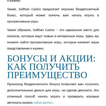
о казино.
Также, Sulthan Casino предлагает игрокам бездепозитный
бонус, который может помочь вам начать играть в
прогрессивные игры.
Таким образом, Sulthan Casino – это идеальное место для
игроков, которые ищут новые и интересные игры. Здесь вы
можете найти прогрессивные игры, которые изменят ваше
представление о казино.
БОНУСЫ И АКЦИИ:
КАК ПОЛУЧИТЬ
ПРЕИМУЩЕСТВО
Промокод бездепозитного бонуса позволяет вам получить
дополнительные деньги для игры, не сделав депозита. Это
отличный способ начать играть и проверить игровые
автоматы казино
sultan games
.