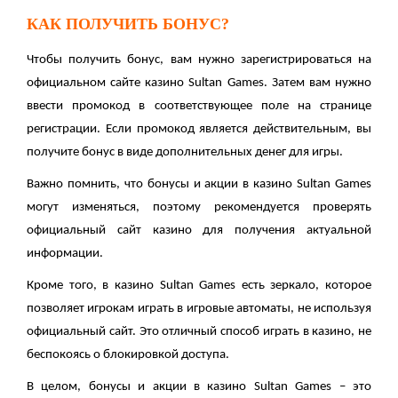
КАК ПОЛУЧИТЬ БОНУС?
Чтобы получить бонус, вам нужно зарегистрироваться на
официальном сайте казино Sultan Games. Затем вам нужно
ввести промокод в соответствующее поле на странице
регистрации. Если промокод является действительным, вы
получите бонус в виде дополнительных денег для игры.
Важно помнить, что бонусы и акции в казино Sultan Games
могут изменяться, поэтому рекомендуется проверять
официальный сайт казино для получения актуальной
информации.
Кроме того, в казино Sultan Games есть зеркало, которое
позволяет игрокам играть в игровые автоматы, не используя
официальный сайт. Это отличный способ играть в казино, не
беспокоясь о блокировкой доступа.
В целом, бонусы и акции в казино Sultan Games – это