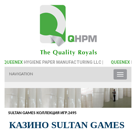
UEENEX
HYGIENE PAPER MANUFACTURING LLC |
QUEENEX
HYGIE
NAVIGATION
Toggle
naviga
SULTAN GAMES КОЛЛЕКЦИЯ ИГР.2495
КАЗИНО SULTAN GAMES