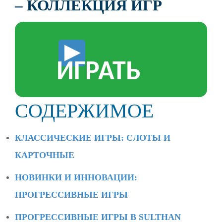
– КОЛЛЕКЦИЯ ИГР
ИГРАТЬ
СОДЕРЖИМОЕ
КЛАССИЧЕСКИЕ ИГРЫ: СЛОТЫ И
КАРТОЧНЫЕ
НОВИНКИ И ИННОВАЦИИ:
ПРОГРЕССИВНЫЕ ИГРЫ
ПРОГРЕССИВНЫЕ ИГРЫ В SULTHAN