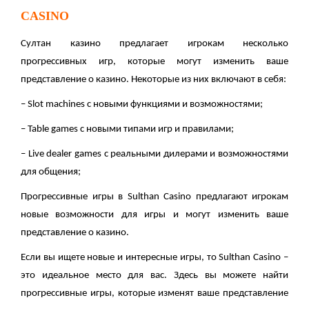
CASINO
Султан казино предлагает игрокам несколько
прогрессивных игр, которые могут изменить ваше
представление о казино. Некоторые из них включают в себя:
– Slot machines с новыми функциями и возможностями;
– Table games с новыми типами игр и правилами;
– Live dealer games с реальными дилерами и возможностями
для общения;
Прогрессивные игры в Sulthan Casino предлагают игрокам
новые возможности для игры и могут изменить ваше
представление о казино.
Если вы ищете новые и интересные игры, то Sulthan Casino –
это идеальное место для вас. Здесь вы можете найти
прогрессивные игры, которые изменят ваше представление