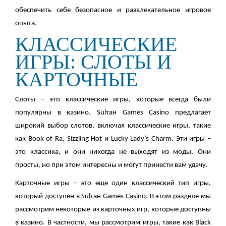
обеспечить себе безопасное и развлекательное игровое
опыта.
КЛАССИЧЕСКИЕ
ИГРЫ: СЛОТЫ И
КАРТОЧНЫЕ
Слоты – это классические игры, которые всегда были
популярны в казино. Sulтан Games Casino предлагает
широкий выбор слотов, включая классические игры, такие
как Book of Ra, Sizzling Hot и Lucky Lady’s Charm. Эти игры –
это классика, и они никогда не выходят из моды. Они
просты, но при этом интересны и могут принести вам удачу.
Карточные игры – это еще один классический тип игры,
который доступен в Sulтан Games Casino. В этом разделе мы
рассмотрим некоторые из карточных игр, которые доступны
в казино. В частности, мы рассмотрим игры, такие как Black