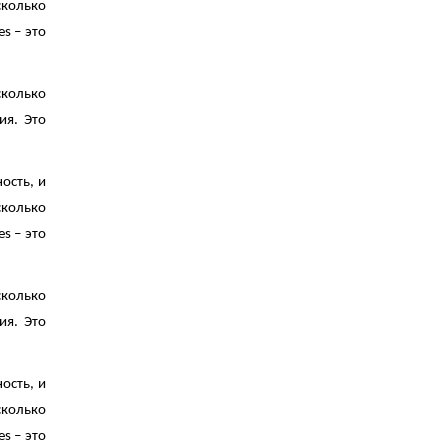
сколько
s – это
сколько
ия. Это
ость, и
сколько
s – это
сколько
ия. Это
ость, и
сколько
s – это