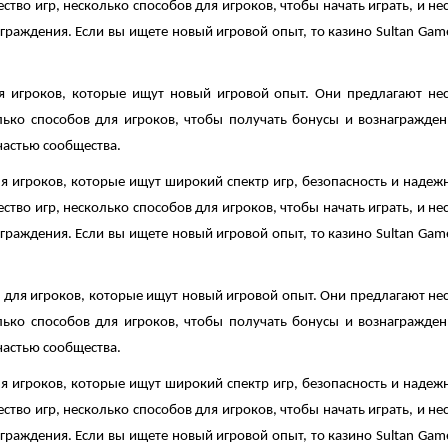
тво игр, несколько способов для игроков, чтобы начать играть, и не
граждения. Если вы ищете новый игровой опыт, то казино Sultan Game
для игроков, которые ищут новый игровой опыт. Они предлагают не
олько способов для игроков, чтобы получать бонусы и вознагражден
частью сообщества.
ля игроков, которые ищут широкий спектр игр, безопасность и надежн
тво игр, несколько способов для игроков, чтобы начать играть, и не
граждения. Если вы ищете новый игровой опыт, то казино Sultan Game
сто для игроков, которые ищут новый игровой опыт. Они предлагают не
олько способов для игроков, чтобы получать бонусы и вознагражден
частью сообщества.
ля игроков, которые ищут широкий спектр игр, безопасность и надежн
тво игр, несколько способов для игроков, чтобы начать играть, и не
граждения. Если вы ищете новый игровой опыт, то казино Sultan Game