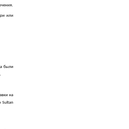
ючения.
ери или
да были
.
авки на
 Sultan