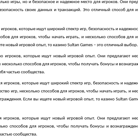
только игры, но и безопасное и надежное место для игроков. Они пре
езопасность своих данных и транзакций. Это отличный способ для и
я игроков, которые ищут широкий спектр игр, безопасность и надежнос
обов для игроков, чтобы начать играть, и несколько способов для и
те новый игровой опыт, то казино Sultan Games – это отличный выбор.
тво игроков, которые ищут новый игровой опыт. Они предлагают не
 и несколько способов для игроков, чтобы получать бонусы и вознагра
ебя частью сообщества.
ля игроков, которые ищут широкий спектр игр, безопасность и надежн
тво игр, несколько способов для игроков, чтобы начать играть, и не
граждения. Если вы ищете новый игровой опыт, то казино Sultan Game
для игроков, которые ищут новый игровой опыт. Они предлагают не
олько способов для игроков, чтобы получать бонусы и вознагражден
частью сообщества.