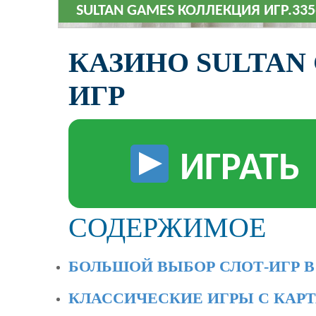
SULTAN GAMES КОЛЛЕКЦИЯ ИГР.3356
КАЗИНО SULTAN
ИГР
ИГРАТЬ
СОДЕРЖИМОЕ
БОЛЬШОЙ ВЫБОР СЛОТ-ИГР В
КЛАССИЧЕСКИЕ ИГРЫ С КАРТ