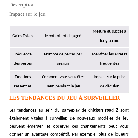
Description
Impact sur le jeu
Mesure du succès à
Gains Totals
Montant total gagné
long terme
Fréquence
Nombre de pertes par
Identifier les erreurs
des pertes
session
fréquentes
Émotions
Comment vous vous êtes
Impact sur la prise
ressenties
senti pendant le jeu
de décision
LES TENDANCES DU JEU À SURVEILLER
Les tendances au sein du gameplay de
chicken road 2
sont
également vitales à surveiller. De nouveaux modèles de jeu
peuvent émerger, et observer ces changements peut vous
donner un avantage compétitif. Par exemple, plus de joueurs