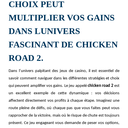
CHOIX PEUT
MULTIPLIER VOS GAINS
DANS LUNIVERS
FASCINANT DE CHICKEN
ROAD 2.
Dans l’univers palpitant des jeux de casino, il est essentiel de
savoir comment naviguer dans les différentes stratégies et choix
qui peuvent amplifier vos gains. Le jeu appelé
chicken road 2
est
un excellent exemple de cette dynamique : vos décisions
affectent directement vos profits à chaque étape. Imaginez une
route pleine de défis, où chaque pas que vous faites peut vous
rapprocher de la victoire, mais où le risque de chute est toujours
présent. Ce jeu engageant vous demande de peser vos options,