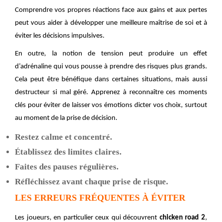
Comprendre vos propres réactions face aux gains et aux pertes
peut vous aider à développer une meilleure maîtrise de soi et à
éviter les décisions impulsives.
En outre, la notion de tension peut produire un effet
d’adrénaline qui vous pousse à prendre des risques plus grands.
Cela peut être bénéfique dans certaines situations, mais aussi
destructeur si mal géré. Apprenez à reconnaître ces moments
clés pour éviter de laisser vos émotions dicter vos choix, surtout
au moment de la prise de décision.
Restez calme et concentré.
Établissez des limites claires.
Faites des pauses régulières.
Réfléchissez avant chaque prise de risque.
LES ERREURS FRÉQUENTES À ÉVITER
Les joueurs, en particulier ceux qui découvrent
chicken road 2
,