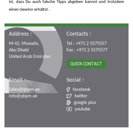
ist, dass Du auch falsche Tipps abgeben kannst und trotzdem
einen Gewinn erhältst.
Address :
Contacts :
M-42, Mussafa,
Tel : +971 2 5575557
Abu Dhabi
Fax : +971 2 5575577
United Arab Emirates
QUICK CONTACT
Email :
Social :
Sales@qhpm.ae
facebook
info@qhpm.ae
twitter
google plus
youtube