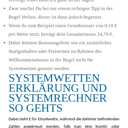
Zwar machst Du bei nur einem richtigen Tipp in der
Regel Verlust, dieser ist dann jedoch begrenzt.
Wenn du zum Beispiel einen Grundeinsatz von 0,10 €
pro Wette setzt, beträgt dein Gesamteinsatz 24,70 €.
Daher können Bonusangebote wie ein zusätzliches
Startguthaben oder Freiwetten im Rahmen des
Willkommensbonus in der Regel nicht für
Systemwetten genutzt werden.
SYSTEMWETTEN
ERKLÄRUNG UND
SYSTEMRECHNER
SO GEHTS
Dabei steht E für Einzelwette, während die dahinter befindenden
Zahlen angekreuzt werden, falls man eine Kombi- oder