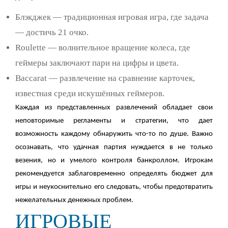
Блэкджек — традиционная игровая игра, где задача
— достичь 21 очко.
Roulette — волнительноe вращение колеса, где
геймеры заключают пари на цифры и цвета.
Baccarat — развлечение на сравнение карточек,
известная среди искушённых геймеров.
Каждая из представленных развлечений обладает свои
неповторимые регламенты и стратегии, что дает
возможность каждому обнаружить что-то по душе. Важно
осознавать, что удачная партия нуждается в не только
везения, но и умелого контроля банкроллом. Игрокам
рекомендуется заблаговременно определять бюджет для
игры и неукоснительно его следовать, чтобы предотвратить
нежелательных денежных проблем.
ИГРОВЫЕ