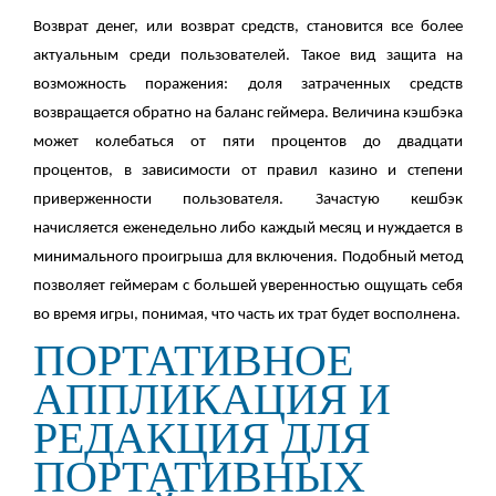
Возврат денег, или возврат средств, становится все более
актуальным среди пользователей. Такое вид защита на
возможность поражения: доля затраченных средств
возвращается обратно на баланс геймера. Величина кэшбэка
может колебаться от пяти процентов до двадцати
процентов, в зависимости от правил казино и степени
приверженности пользователя. Зачастую кешбэк
начисляется еженедельно либо каждый месяц и нуждается в
минимального проигрыша для включения. Подобный метод
позволяет геймерам с большей уверенностью ощущать себя
во время игры, понимая, что часть их трат будет восполнена.
ПОРТАТИВНОЕ
АППЛИКАЦИЯ И
РЕДАКЦИЯ ДЛЯ
ПОРТАТИВНЫХ