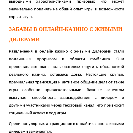
выгодными характеристиками призовых игр может
значительно повлиять на общий опыт игры и возможности
сорвать куш.
ЗАБАВЫ В ОНЛАЙН-КАЗИНО С ЖИВЫМИ
ДИЛЕРАМИ
Развлечения в онлайн-казино с живыми дилерами стали
подлинным прорывом в области гэмблинга. Они
предоставляют шанс пользователям ощутить обстановкой
реального казино, оставаясь дома. Настоящие крупье,
премиальная трансляция и активное общение делают такие
игры особенно привлекательными. Важным аспектом
выступает способность взаимодействия с дилером и
другими участниками через текстовый канал, что привносит
социальный аспект в ход игры.
Среди популярных аттракционов в онлайн-казино с живыми
дилерами замечаются: