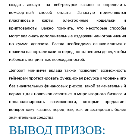
создать аккаунт на веб-ресурсе казино и определить
комфортный способ оплаты. Зачастую применяются
пластиковые карты, электронные кошельки и
криптовалюты. Важно помнить, что некоторые способы
могут включать дополнительные издержки или ограничения
по сумме депозита. Всегда необходимо ознакомляться с
правила на портале казино перед пополнением денег, чтобы
избежать неприятных неожиданностей.
Депозит минимум вклада также позволяет возможность
геймерам протестировать функционал ресурса и уровень игр
без значительных финансовых рисков. Такой замечательный
вариант для новичков освоиться в мире игорного бизнеса и
проанализировать возможности, которые предлагает
конкретному казино, перед тем, как инвестировать более
значительные средства.
ВЫВОД ПРИЗОВ: