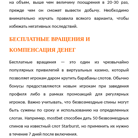
на объем, выше чем величину поощрения в 20-30 раз,
прежде чем он сможет вывести добычу. Необходимо
внимательно изучать правила всякого варианта, чтобы
избежать негативных последствий.
БЕСПЛАТНЫЕ ВРАЩЕНИЯ И
КОМПЕНСАЦИЯ ДЕНЕГ
Бесплатные вращения — это один из чрезвычайно
популярных привилегий в виртуальных казино, который
позволяет игрокам даром крутить барабаны слотов. Обычно
бонусы предоставляются новым игрокам при заведения
профиля либо в рамках промоакций для регулярных
игроков. Важно учитывать, что безвозмездные спины могут
быть сужены по сроку и использованию на определенных
слотах. Например, mostbet способен дать 50 безвозмездных
спинов на известный слот Starburst, но применить их нужно
в течение 7 дней после включения.