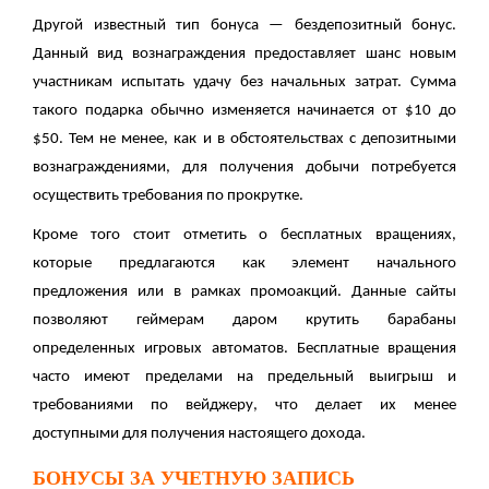
Другой известный тип бонуса — бездепозитный бонус.
Данный вид вознаграждения предоставляет шанс новым
участникам испытать удачу без начальных затрат. Сумма
такого подарка обычно изменяется начинается от $10 до
$50. Тем не менее, как и в обстоятельствах с депозитными
вознаграждениями, для получения добычи потребуется
осуществить требования по прокрутке.
Кроме того стоит отметить о бесплатных вращениях,
которые предлагаются как элемент начального
предложения или в рамках промоакций. Данные сайты
позволяют геймерам даром крутить барабаны
определенных игровых автоматов. Бесплатные вращения
часто имеют пределами на предельный выигрыш и
требованиями по вейджеру, что делает их менее
доступными для получения настоящего дохода.
БОНУСЫ ЗА УЧЕТНУЮ ЗАПИСЬ