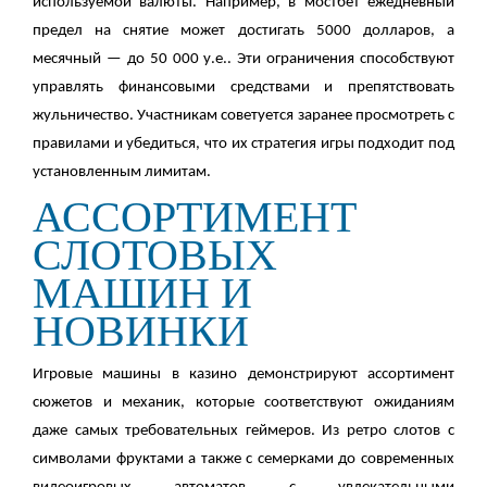
используемой валюты. Например, в мостбет ежедневный
предел на снятие может достигать 5000 долларов, а
месячный — до 50 000 у.е.. Эти ограничения способствуют
управлять финансовыми средствами и препятствовать
жульничество. Участникам советуется заранее просмотреть с
правилами и убедиться, что их стратегия игры подходит под
установленным лимитам.
АССОРТИМЕНТ
СЛОТОВЫХ
МАШИН И
НОВИНКИ
Игровые машины в казино демонстрируют ассортимент
сюжетов и механик, которые соответствуют ожиданиям
даже самых требовательных геймеров. Из ретро слотов с
символами фруктами а также с семерками до современных