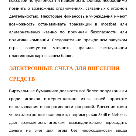
массовой популярности и надежности. Однако необходимо
помнить о возможных ограничениях, связанных с игорной
деятельностью. Некоторые финансовые учреждения имеют
возможность останавливать транзакции в mostbet или
альтернативных казино по причинам безопасности или
политики компании. Следовательно прежде чем запуском
игры советуется уточнить правила эксплуатации
пластиковых карт в вашем банке.
ЭЛЕКТРОННЫЕ СЧЕТА ДЛЯ ВНЕСЕНИЯ
СРЕДСТВ
Виртуальные бумажники делаются всё более популярными
среди игроков интернет-казино из-за своей простоте
использования и оперативности операций. Внесение счета
через электронные кошельки, например, как Skrill и Neteller,
дает возможность игрокам незамедлительно переводить
деньги на счет для игры без необходимости ввода