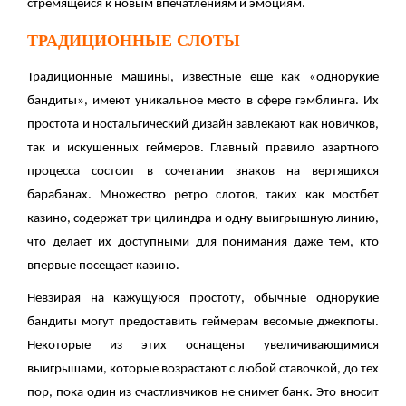
стремящейся к новым впечатлениям и эмоциям.
ТРАДИЦИОННЫЕ СЛОТЫ
Традиционные машины, известные ещё как «однорукие
бандиты», имеют уникальное место в сфере гэмблинга. Их
простота и ностальгический дизайн завлекают как новичков,
так и искушенных геймеров. Главный правило азартного
процесса состоит в сочетании знаков на вертящихся
барабанах. Множество ретро слотов, таких как мостбет
казино, содержат три цилиндра и одну выигрышную линию,
что делает их доступными для понимания даже тем, кто
впервые посещает казино.
Невзирая на кажущуюся простоту, обычные однорукие
бандиты могут предоставить геймерам весомые джекпоты.
Некоторые из этих оснащены увеличивающимися
выигрышами, которые возрастают с любой ставочкой, до тех
пор, пока один из счастливчиков не снимет банк. Это вносит