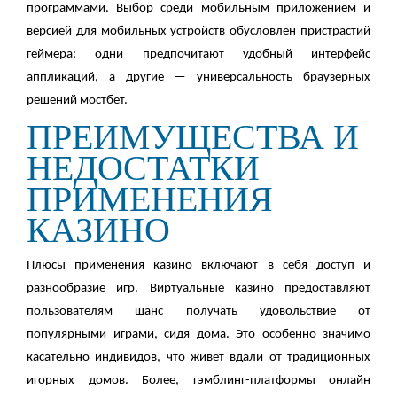
программами. Выбор среди мобильным приложением и
версией для мобильных устройств обусловлен пристрастий
геймера: одни предпочитают удобный интерфейс
аппликаций, а другие — универсальность браузерных
решений мостбет.
ПРЕИМУЩЕСТВА И
НЕДОСТАТКИ
ПРИМЕНЕНИЯ
КАЗИНО
Плюсы применения казино включают в себя доступ и
разнообразие игр. Виртуальные казино предоставляют
пользователям шанс получать удовольствие от
популярными играми, сидя дома. Это особенно значимо
касательно индивидов, что живет вдали от традиционных
игорных домов. Более, гэмблинг-платформы онлайн