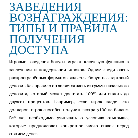
ЗАВЕДЕНИЯ
ВОЗНАГРАЖДЕНИЯ:
ТИПЫ И ПРАВИЛА
ПОЛУЧЕНИЯ
ДОСТУПА
Игровые заведения бонусы играют ключевую функцию в
завлечении и поддержании игроков. Одним среди очень
распространённых форматов является бонус на стартовый
депозит. Как правило он является часть из суммы начального
депозита, который может достигать 100% или вплоть до
двухсот процентов. Например, если игрок кладет сто
долларов, игрок способен получить экстра $100 на баланс.
Всё же, необходимо учитывать о условиях отыгрыша,
которые предполагают конкретное число ставок перед
снятием денег.