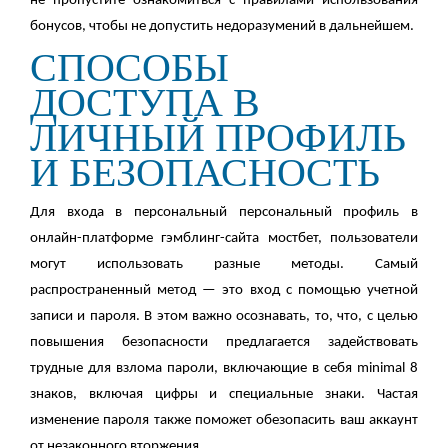
не пропустите ознакомиться с правилами использования
бонусов, чтобы не допустить недоразумений в дальнейшем.
СПОСОБЫ
ДОСТУПА В
ЛИЧНЫЙ ПРОФИЛЬ
И БЕЗОПАСНОСТЬ
Для входа в персональный персональный профиль в
онлайн-платформе гэмблинг-сайта мостбет, пользователи
могут использовать разные методы. Самый
распространенный метод — это вход с помощью учетной
записи и пароля. В этом важно осознавать, то, что, с целью
повышения безопасности предлагается задействовать
трудные для взлома пароли, включающие в себя minimal 8
знаков, включая цифры и специальные знаки. Частая
изменение пароля также поможет обезопасить ваш аккаунт
от незаконного вторжения.