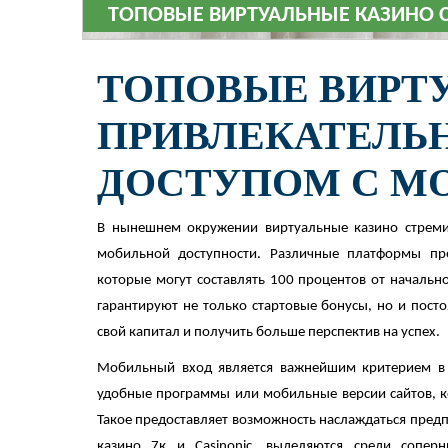
ТОПОВЫЕ ВИРТУАЛЬНЫЕ КАЗИНО 
ТОПОВЫЕ ВИРТУ
ПРИВЛЕКАТЕЛЬ
ДОСТУПОМ С М
В нынешнем окружении виртуальные казино стреми
мобильной доступности. Различные платформы пре
которые могут составлять 100 процентов от начально
гарантируют не только стартовые бонусы, но и пост
свой капитал и получить больше перспектив на успех.
Мобильный вход является важнейшим критерием в 
удобные программы или мобильные версии сайтов, ко
Такое предоставляет возможность наслаждаться предп
казино 7к и Casinonic, выделяются среди сопер