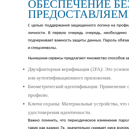
ОБЕСПЕЧЕНИЕ Б
ПРЕДОСТАВЛЯЕМ
С целью поддержания защищенного логина на профил
личности. В первую очередь очередь, необходимо 
подчеркивает важность защиты данных. Пароль обязан
и спецсимволы.
Нынешние сервисы предлагают множество способов з
Двухфакторная верификация (2FA): Это усилен
или аутентификационного приложения.
Биометрический идентификация: Применение от
профилю.
Ключи охраны: Материальные устройства, что
удостоверения идентичности.
Важно помнить, что периодическое изменение паро
таких как казино 7к, значительно снижает риск взло