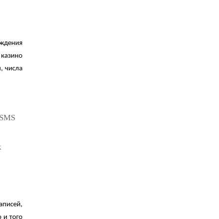
рждения
 казино
, числа
 SMS
к
аписей,
 и того