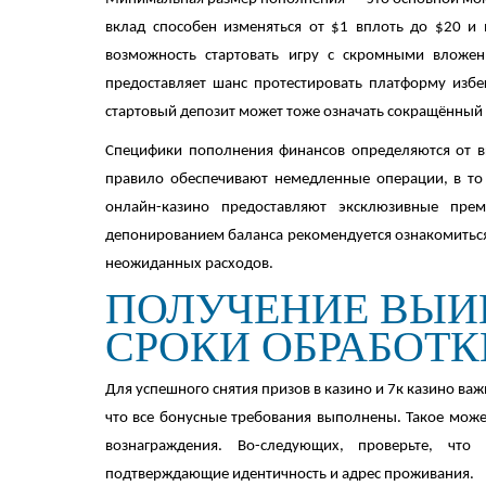
вклад способен изменяться от $1 вплоть до $20 и 
возможность стартовать игру с скромными вложен
предоставляет шанс протестировать платформу избе
стартовый депозит может тоже означать сокращённый 
Специфики пополнения финансов определяются от выбр
правило обеспечивают немедленные операции, в то 
онлайн-казино предоставляют эксклюзивные пре
депонированием баланса рекомендуется ознакомитьс
неожиданных расходов.
ПОЛУЧЕНИЕ ВЫИ
СРОКИ ОБРАБОТК
Для успешного снятия призов в казино и 7к казино ва
что все бонусные требования выполнены. Такое може
вознаграждения. Во-следующих, проверьте, что
подтверждающие идентичность и адрес проживания.