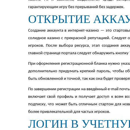
гарантирующим игру без прерываний без задержек.
ОТКРЫТИЕ АККАУ
Создание аккаунта в интернет-казино — это стартовы
солидное казино с прекрасной репутацией. Следует 
игроков. После выбора ресурса, этап создания акка
главной странице портала следует обнаружить кнопку 
При оформления регистрационной бланка нужно указат
дополнительно придумать крепкий пароль, чтобы об
быть обновленной и точной, так как она будет провер
По завершении регистрации на введённый e-mail почт
включает свой профиль и получает доступ к всем во
подписку, что может быть отличным стартом для нов
более привлекательной для частых игроков.
ЛОГИН В УЧЕТНУ