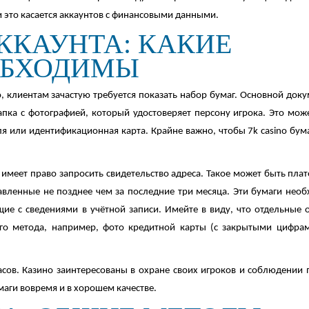
и это касается аккаунтов с финансовыми данными.
ККАУНТА: КАКИЕ
ОБХОДИМЫ
, клиентам зачастую требуется показать набор бумаг. Основной док
пка с фотографией, который удостоверяет персону игрока. Это мож
я или идентификационная карта. Крайне важно, чтобы 7k casino бум
имеет право запросить свидетельство адреса. Такое может быть плат
авленные не позднее чем за последние три месяца. Эти бумаги нео
ие с сведениями в учётной записи. Имейте в виду, что отдельные 
го метода, например, фото кредитной карты (с закрытыми цифра
асов. Казино заинтересованы в охране своих игроков и соблюдении 
аги вовремя и в хорошем качестве.