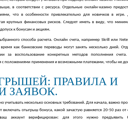
выше, в соответствии с ресурса. Отдельные онлайн-казино предос
иями, что в особенности привлекательно для новичков в игре.
гая крупных финансовых рисков. Следует иметь в виду, что мини
допуск к бонусам и акциям.
анного способа расчета. Онлайн счета, например Skrill или Netell
время как банковские переводы могут занять несколько дней. От
мии за воспользование конкретных методов пополнения счета.
я с положениями применения и возможными платежами, чтобы не до
ГРЫШЕЙ: ПРАВИЛА И
И ЗАЯВОК.
жно учитывать несколько основных требований. Для начала, важно про
т включать отыгрыш бонуса, какой зачастую равняется 20-50 раз от
 ваш аккаунт верифицирован: для этого нужно предъявить б