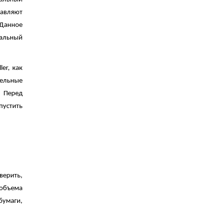
тавляют
 Данное
мальный
er, как
дельные
 Перед
пустить
верить,
 объема
умаги,