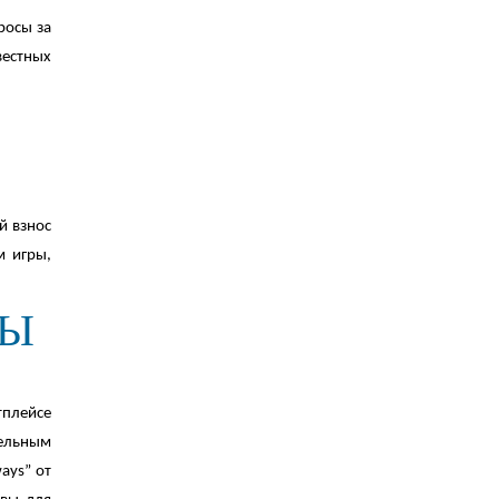
росы за
вестных
й взнос
м игры,
РЫ
тплейсе
тельным
ays” от