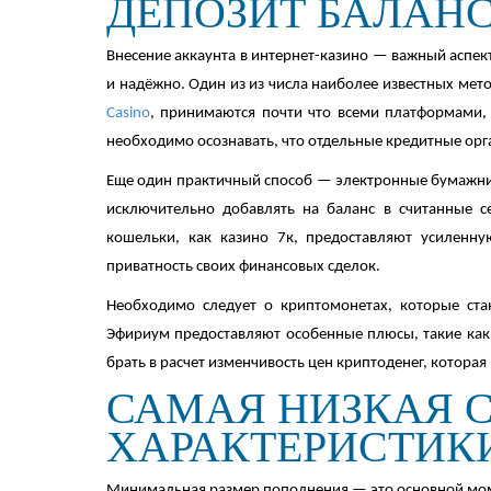
ДЕПОЗИТ БАЛАН
Внесение аккаунта в интернет-казино — важный аспект
и надёжно. Один из из числа наиболее известных мет
Casino
, принимаются почти что всеми платформами,
необходимо осознавать, что отдельные кредитные орг
Еще один практичный способ — электронные бумажники,
исключительно добавлять на баланс в считанные 
кошельки, как казино 7к, предоставляют усиленну
приватность своих финансовых сделок.
Необходимо следует о криптомонетах, которые стан
Эфириум предоставляют особенные плюсы, такие как 
брать в расчет изменчивость цен криптоденег, которая
САМАЯ НИЗКАЯ 
ХАРАКТЕРИСТИК
Минимальная размер пополнения — это основной мом