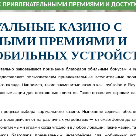
С ПРИВЛЕКАТЕЛЬНЫМИ ПРЕМИЯМИ И ДОСТУП
АЛЬНЫЕ КАЗИНО С
НЫМИ ПРЕМИЯМИ И
ОБИЛЬНЫХ УСТРОЙС
тельно завоевывают признание благодаря обильным бонусам и у
доставляют пользователям привлекательные вступительные поо
го вклада. Например, такие знаменитые казино как JoyCasino и Play
оянные акции для постоянных клиентов. Такое позволяет игрокам на
процессе выбора виртуального казино. Нынешние сервисы обесп
торые действуют на различных устройствах — от смартфонов до та
очитаемыми играми когда угодно и в любой локации. Такие марки, та
ников благодаря премиальным интерфейсам для мобильных устр