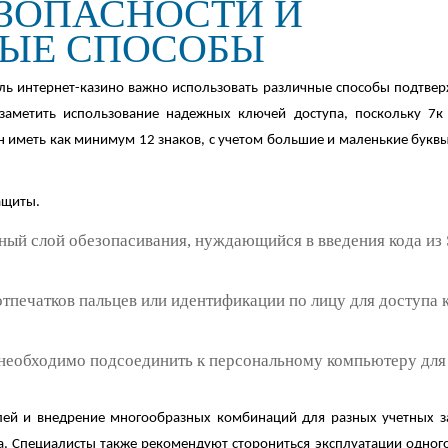
ЕЗОПАСНОСТИ И
ЫЕ СПОСОБЫ
ь интернет-казино важно использовать различные способы подтве
заметить использование надежных ключей доступа, поскольку 7к
 иметь как минимум 12 знаков, с учетом большие и маленькие буквы
ащиты.
ный слой обезопасивания, нуждающийся в введения кода из
печатков пальцев или идентификации по лицу для доступа 
 необходимо подсоединить к персональному компьютеру для
лей и внедрение многообразных комбинаций для разных учетных з
ма. Специалисты также рекомендуют сторониться эксплуатации одного