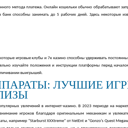
анного метода платежа. Онлайн кошельки обычно обрабатывают зап
з банк способны занимать до 5 рабочих дней. Здесь некоторые из
екоторые игровые клубы и 7к казино способны удерживать постоянны
ельно изучайте положения и инструкции платформы перед начало
аличивании выигрышей.
ППАРАТЫ: ЛУЧШИЕ ИГ
ЛИЗЫ
пулярных увлечений в интернет-казино. В 2023 периоде на марке
 внимание игроков благодаря оригинальным механикам и увлека
аты, например “Starburst XXXtreme” от NetEnt и “Gonzo’s Quest Megaw