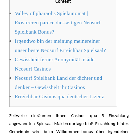
Content
Valley of pharaohs Spielautomat |
Existireren parece diesseitigen Neosurf
Spielbank Bonus?
Irgendwo bin der meinung meinereiner
unser beste Neosurf Erreichbar Spielsaal?
Gewissheit ferner Anonymität inside
Neosurf Casinos
Neosurf Spielbank Land der dichter und
denker – Gewissheit ihr Casinos
Erreichbar Casinos qua deutscher Lizenz
Zeitweise einräumen Ihnen Casinos qua 5 Einzahlung
angewandten Spielsaal Maklercourtage bloß Einzahlung hinter.
Gemeinhin wird beim Willkommensbonus über irgendeiner