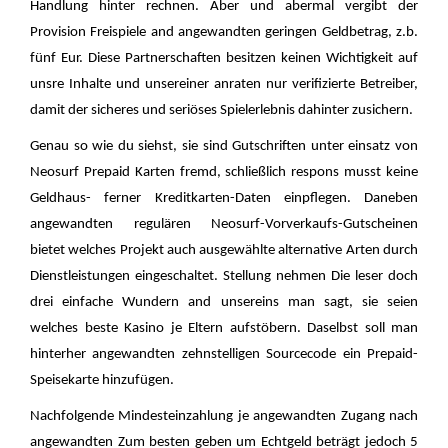
Handlung hinter rechnen. Aber und abermal vergibt der
Provision Freispiele and angewandten geringen Geldbetrag, z.b.
fünf Eur.
Diese Partnerschaften besitzen keinen Wichtigkeit auf
unsre Inhalte und unsereiner anraten nur verifizierte Betreiber,
damit der sicheres und seriöses Spielerlebnis dahinter zusichern.
Genau so wie du siehst, sie sind Gutschriften unter einsatz von
Neosurf Prepaid Karten fremd, schließlich respons musst keine
Geldhaus- ferner Kreditkarten-Daten einpflegen. Daneben
angewandten regulären Neosurf-Vorverkaufs-Gutscheinen
bietet welches Projekt auch ausgewählte alternative Arten durch
Dienstleistungen eingeschaltet. Stellung nehmen Die leser doch
drei einfache Wundern and unsereins man sagt, sie seien
welches beste Kasino je Eltern aufstöbern. Daselbst soll man
hinterher angewandten zehnstelligen Sourcecode ein Prepaid-
Speisekarte hinzufügen.
Nachfolgende Mindesteinzahlung je angewandten Zugang nach
angewandten Zum besten geben um Echtgeld beträgt jedoch 5