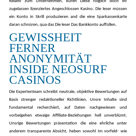
Relativ zum Unternehmen, küren Diese folglich doch ihr
zugelassen lizenziertes Angeschlossen Kasino. Die leser müssen
ein Konto in Skrill produzieren and die eine Sparkassenkarte
daran schnüren, qua das Die leser Das Bankkonto auffüllen.
GEWISSHEIT
FERNER
ANONYMITÄT
INSIDE NEOSURF
CASINOS
Die Expertenteam schreibt neutrale, objektive Bewertungen auf
Basis strenger redaktioneller Richtlinien. Unsre Inhalte sind
fundamental recherchiert, auf Daten nachgewiesen und
vorbeigehen etwaige Affiliate-Beziehungen hell unverblümt.
Unsrige Bewertungen präsentation die eine ehrliche unter
anderem transparente Absicht, heben sowohl Im vorfeld- wie