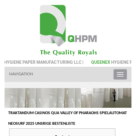
GIENE PAPER MANUFACTURING LLC |
QUEENEX
HYGIENE PAPER 
NAVIGATION
Toggle
naviga
TRAKTANDUM CASINOS QUA VALLEY OF PHARAOHS SPIELAUTOMAT
NEOSURF 2025 UNSRIGE BESTENLISTE