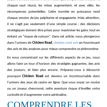
chaque saut réussi, les mises augmentent, et avec elles, les
récompenses potentielles. Cette montée en puissance rend
chaque session de jeu palpitante et engageante. Mais attention,
il ne s’agit pas seulement d’une simple course ; des décisions
stratégiques doivent être prises pour maximiser les gains tout en
évitant un “risque de cuisson”. Dans cet article, nous plongerons
dans l’univers de
Chicken Road
,
chicken road avis
en fournissant
des avis et des analyses pour mieux comprendre ce phénomène.
En nous concentrant sur les différents aspects de ce jeu, nous
allons faire un tour d’horizon des stratégies gagnantes, des avis
des joueurs, et bien plus encore. Préparez-vous à découvrir
pourquoi
Chicken Road
est devenu un incontournable dans
l’univers des jeux de casino en ligne. Que vous soyez un novice
ou un joueur chevronné, cette aventure risque d’éveiller votre
curiosité et d’augmenter votre adrénaline.
COMPRENDRE LES