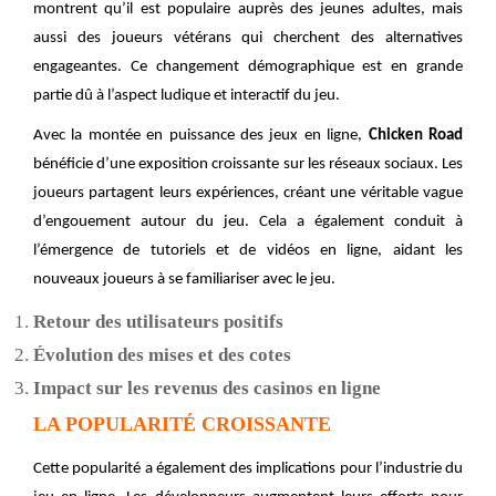
montrent qu’il est populaire auprès des jeunes adultes, mais
aussi des joueurs vétérans qui cherchent des alternatives
engageantes. Ce changement démographique est en grande
partie dû à l’aspect ludique et interactif du jeu.
Avec la montée en puissance des jeux en ligne,
Chicken Road
bénéficie d’une exposition croissante sur les réseaux sociaux. Les
joueurs partagent leurs expériences, créant une véritable vague
d’engouement autour du jeu. Cela a également conduit à
l’émergence de tutoriels et de vidéos en ligne, aidant les
nouveaux joueurs à se familiariser avec le jeu.
Retour des utilisateurs positifs
Évolution des mises et des cotes
Impact sur les revenus des casinos en ligne
LA POPULARITÉ CROISSANTE
Cette popularité a également des implications pour l’industrie du