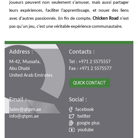
joueurs peuvent non seulement s’amuser, mais aussi partager
leurs expériences, faciliter l’apprentissage, et nouer des liens
avec d’autres passionnés. En fin de compte,
Chicken Road
n’est
pas qu’un jeu, c’est une véritable expérience communautaire.
Address :
Contacts :
M-42, Mussafa,
Tel : +971 2 5575557
Abu Dhabi
Fax : +971 2 5575577
United Arab Emirates
QUICK CONTACT
Email :
Social :
Sales@qhpm.ae
facebook
info@qhpm.ae
twitter
google plus
youtube