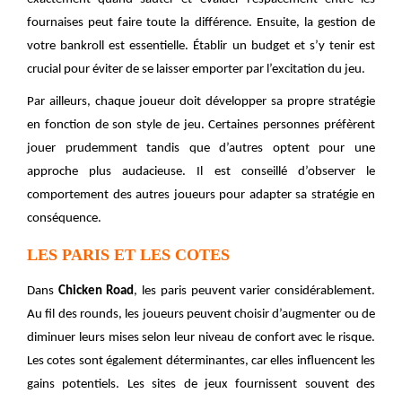
fournaises peut faire toute la différence. Ensuite, la gestion de
votre bankroll est essentielle. Établir un budget et s’y tenir est
crucial pour éviter de se laisser emporter par l’excitation du jeu.
Par ailleurs, chaque joueur doit développer sa propre stratégie
en fonction de son style de jeu. Certaines personnes préfèrent
jouer prudemment tandis que d’autres optent pour une
approche plus audacieuse. Il est conseillé d’observer le
comportement des autres joueurs pour adapter sa stratégie en
conséquence.
LES PARIS ET LES COTES
Dans
Chicken Road
, les paris peuvent varier considérablement.
Au fil des rounds, les joueurs peuvent choisir d’augmenter ou de
diminuer leurs mises selon leur niveau de confort avec le risque.
Les cotes sont également déterminantes, car elles influencent les
gains potentiels. Les sites de jeux fournissent souvent des