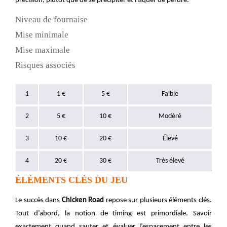
précision, plutôt que de se précipiter et risquer de perdre.
Niveau de fournaise
Mise minimale
Mise maximale
Risques associés
1
1 €
5 €
Faible
2
5 €
10 €
Modéré
3
10 €
20 €
Élevé
4
20 €
30 €
Très élevé
ÉLÉMENTS CLÉS DU JEU
Le succès dans
Chicken Road
repose sur plusieurs éléments clés.
Tout d’abord, la notion de timing est primordiale. Savoir
exactement quand sauter et évaluer l’espacement entre les