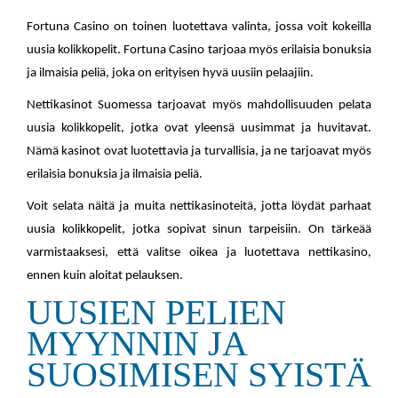
Fortuna Casino on toinen luotettava valinta, jossa voit kokeilla
uusia kolikkopelit. Fortuna Casino tarjoaa myös erilaisia bonuksia
ja ilmaisia peliä, joka on erityisen hyvä uusiin pelaajiin.
Nettikasinot Suomessa tarjoavat myös mahdollisuuden pelata
uusia kolikkopelit, jotka ovat yleensä uusimmat ja huvitavat.
Nämä kasinot ovat luotettavia ja turvallisia, ja ne tarjoavat myös
erilaisia bonuksia ja ilmaisia peliä.
Voit selata näitä ja muita nettikasinoteitä, jotta löydät parhaat
uusia kolikkopelit, jotka sopivat sinun tarpeisiin. On tärkeää
varmistaaksesi, että valitse oikea ja luotettava nettikasino,
ennen kuin aloitat pelauksen.
UUSIEN PELIEN
MYYNNIN JA
SUOSIMISEN SYISTÄ