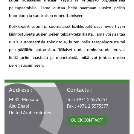
kuten sosiaalisen median käyttö tai yhteistyö populaarisilla
pelitapaamisilla. Tämä auttaa heitä saamaan uusien pelien
huomioon ja suosimisen nopeuttamiseen.
Kolikkopelit suomi ja suomalaiset kolikkopelit ovat myös hyvin
kiinnostuneita uusien pelien tekoälytekniikasta. Tämä voi sisältää
uusia automaattisia toimintoja, kuten pelin tasapainotusta tai
pelinpäällikön auttamista. Tällaiset uudet ominaisuudet voivat
lisätä pelin haasteita ja menetelmiä, mikä voi johtaa uusien
pelien suosimiseen.
Address :
Contacts :
M-42, Mussafa,
Tel : +971 2 5575557
Abu Dhabi
Fax : +971 2 5575577
United Arab Emirates
QUICK CONTACT