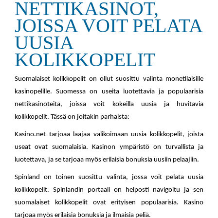
NETTIKASINOT,
JOISSA VOIT PELATA
UUSIA
KOLIKKOPELIT
Suomalaiset kolikkopelit on ollut suosittu valinta monetilaisille
kasinopelille. Suomessa on useita luotettavia ja populaarisia
nettikasinoteitä, joissa voit kokeilla uusia ja huvitavia
kolikkopelit. Tässä on joitakin parhaista:
Kasino.net tarjoaa laajaa valikoimaan uusia kolikkopelit, joista
useat ovat suomalaisia. Kasinon ympäristö on turvallista ja
luotettava, ja se tarjoaa myös erilaisia bonuksia uusiin pelaajiin.
Spinland on toinen suosittu valinta, jossa voit pelata uusia
kolikkopelit. Spinlandin portaali on helposti navigoitu ja sen
suomalaiset kolikkopelit ovat erityisen populaarisia. Kasino
tarjoaa myös erilaisia bonuksia ja ilmaisia peliä.