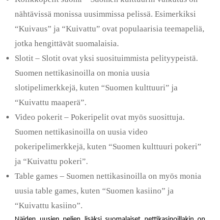
nähtävissä monissa uusimmissa pelissä. Esimerkiksi
“Kuivaus” ja “Kuivattu” ovat populaarisia teemapeliä,
jotka hengittävät suomalaisia.
Slotit – Slotit ovat yksi suosituimmista pelityypeistä.
Suomen nettikasinoilla on monia uusia
slotipelimerkkejä, kuten “Suomen kulttuuri” ja
“Kuivattu maaperä”.
Video pokerit – Pokeripelit ovat myös suosittuja.
Suomen nettikasinoilla on uusia video
pokeripelimerkkejä, kuten “Suomen kulttuuri pokeri”
ja “Kuivattu pokeri”.
Table games – Suomen nettikasinoilla on myös monia
uusia table games, kuten “Suomen kasiino” ja
“Kuivattu kasiino”.
Näiden uusien pelien lisäksi suomalaiset nettikasinoillakin on