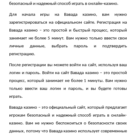
безопасный и надежный способ играть в онлайн-казино.
Для начала игры на Вавада казино, вам нужно
зарегистрироваться на официальном сайте. Регистрация на
Вавада казино – это простой и быстрый процесс, который
занимает не более 5 минут. Вам нужно только ввести свои
личные данные, выбрать пароль и подтвердить
регистрацию.
После регистрации вы можете войти на сайт, используя ваш
логин и пароль. Войти на сайт Вавада казино – это простой
процесс, который занимает не более 1 минуты. Вам нужно
только ввести ваш логин и пароль, и вы будете готовы
играть.
Вавада казино – это официальный сайт, который предлагает
игрокам безопасный и надежный способ играть в онлайн-
казино. Вам не нужно беспокоиться о безопасности своих
данных, потому что Вавада казино использует современные