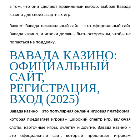
в том, что они сделают правильный выбор, выбрав Вавада
казино для своих азартных игр.
Важно! Вавада официальный сайт – это официальный сайт
Вавада казино, и игроки должны быть осторожны, чтобы не
попасться на подделку.
ВАВАДА КАЗИНО:
ОФИЦИАЛЬНЫЙ
САЙТ,
РЕГИСТРАЦИЯ,
ВХОД (2025)
Вавада казино – это популярная онлайн-игровая платформа,
которая предлагает игрокам широкий спектр игр, включая
слоты, карточные игры, рулетку и другие. Вавада казино –
это официальный сайт, который предлагает игрокам