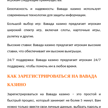
игрокам следующие преимущества:
Безопасность и надежность: Вавада казино использует
современные технологии для защиты информации.
Большой выбор игр: Вавада казино предлагает игрокам
широкий спектр игр, включая слоты, карточные игры,
рулетку и другие.
Высокие ставки: Вавада казино предлагает игрокам высокие
ставки, что обеспечивает им высокие выигрыши.
24/7 поддержка: Вавада казино предлагает игрокам 24/7
поддержку, чтобы помочь им в любое время.
КАК ЗАРЕГИСТРИРОВАТЬСЯ НА ВАВАДА
КАЗИНО
Зарегистрироваться на Вавада казино – это простой и
быстрый процесс, который занимает не более 5 минут. Вам
нужно только ввести свои личные данные, выбрать пароль и