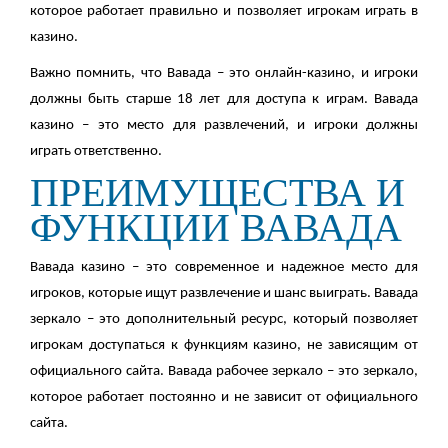
которое работает правильно и позволяет игрокам играть в
казино.
Важно помнить, что Вавада – это онлайн-казино, и игроки
должны быть старше 18 лет для доступа к играм. Вавада
казино – это место для развлечений, и игроки должны
играть ответственно.
ПРЕИМУЩЕСТВА И
ФУНКЦИИ ВАВАДА
Вавада казино – это современное и надежное место для
игроков, которые ищут развлечение и шанс выиграть. Вавада
зеркало – это дополнительный ресурс, который позволяет
игрокам доступаться к функциям казино, не зависящим от
официального сайта. Вавада рабочее зеркало – это зеркало,
которое работает постоянно и не зависит от официального
сайта.