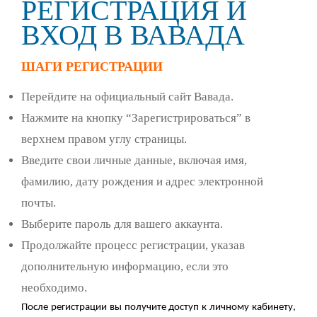
РЕГИСТРАЦИЯ И
ВХОД В ВАВАДА
ШАГИ РЕГИСТРАЦИИ
Перейдите на официальный сайт Вавада.
Нажмите на кнопку “Зарегистрироваться” в
верхнем правом углу страницы.
Введите свои личные данные, включая имя,
фамилию, дату рождения и адрес электронной
почты.
Выберите пароль для вашего аккаунта.
Продолжайте процесс регистрации, указав
дополнительную информацию, если это
необходимо.
После регистрации вы получите доступ к личному кабинету,