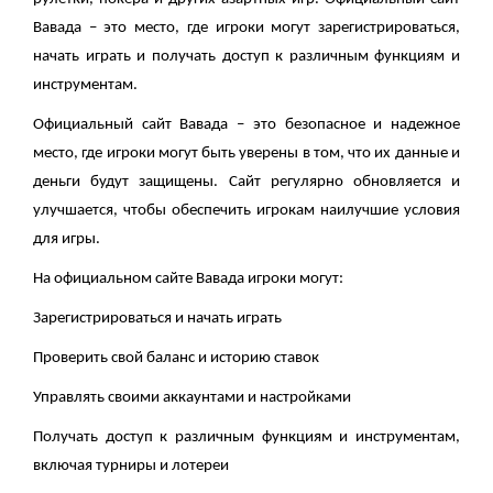
Вавада – это место, где игроки могут зарегистрироваться,
начать играть и получать доступ к различным функциям и
инструментам.
Официальный сайт Вавада – это безопасное и надежное
место, где игроки могут быть уверены в том, что их данные и
деньги будут защищены. Сайт регулярно обновляется и
улучшается, чтобы обеспечить игрокам наилучшие условия
для игры.
На официальном сайте Вавада игроки могут:
Зарегистрироваться и начать играть
Проверить свой баланс и историю ставок
Управлять своими аккаунтами и настройками
Получать доступ к различным функциям и инструментам,
включая турниры и лотереи