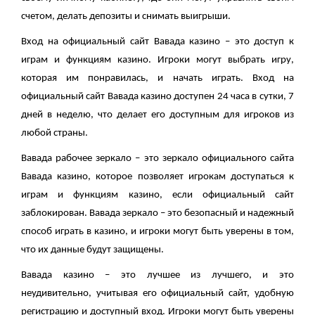
счетом, делать депозиты и снимать выигрыши.
Вход на официальный сайт Вавада казино – это доступ к
играм и функциям казино. Игроки могут выбрать игру,
которая им понравилась, и начать играть. Вход на
официальный сайт Вавада казино доступен 24 часа в сутки, 7
дней в неделю, что делает его доступным для игроков из
любой страны.
Вавада рабочее зеркало – это зеркало официального сайта
Вавада казино, которое позволяет игрокам доступаться к
играм и функциям казино, если официальный сайт
заблокирован. Вавада зеркало – это безопасный и надежный
способ играть в казино, и игроки могут быть уверены в том,
что их данные будут защищены.
Вавада казино – это лучшее из лучшего, и это
неудивительно, учитывая его официальный сайт, удобную
регистрацию и доступный вход. Игроки могут быть уверены