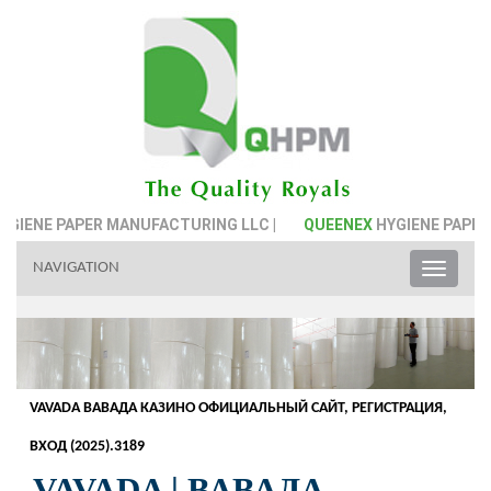
NE PAPER MANUFACTURING LLC |
QUEENEX
HYGIENE PAPER MAN
NAVIGATION
Toggle
naviga
VAVADA ВАВАДА КАЗИНО ОФИЦИАЛЬНЫЙ САЙТ, РЕГИСТРАЦИЯ,
ВХОД (2025).3189
VAVADA | ВАВАДА