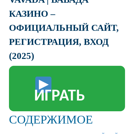
КАЗИНО –
ОФИЦИАЛЬНЫЙ САЙТ,
РЕГИСТРАЦИЯ, ВХОД
(2025)
ИГРАТЬ
СОДЕРЖИМОЕ