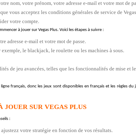
votre nom, votre prénom, votre adresse e-mail et votre mot de pa
que vous acceptez les conditions générales de service de Vegas
ider votre compte.
encer à jouer sur Vegas Plus. Voici les étapes à suivre :
re adresse e-mail et votre mot de passe.
 exemple, le blackjack, le roulette ou les machines à sous.
tés de jeu avancées, telles que les fonctionnalités de mise et l
ligne français, donc les jeux sont disponibles en français et les règles du 
 JOUER SUR VEGAS PLUS
eils :
ustezz votre stratégie en fonction de vos résultats.