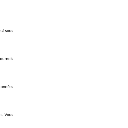
s à sous
tournois
 données
rs. Vous