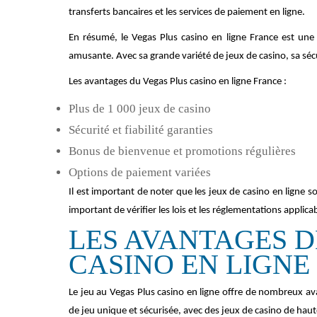
transferts bancaires et les services de paiement en ligne.
En résumé, le Vegas Plus casino en ligne France est une 
amusante. Avec sa grande variété de jeux de casino, sa sécurit
Les avantages du Vegas Plus casino en ligne France :
Plus de 1 000 jeux de casino
Sécurité et fiabilité garanties
Bonus de bienvenue et promotions régulières
Options de paiement variées
Il est important de noter que les jeux de casino en ligne 
important de vérifier les lois et les réglementations appli
LES AVANTAGES D
CASINO EN LIGNE
Le jeu au Vegas Plus casino en ligne offre de nombreux ava
de jeu unique et sécurisée, avec des jeux de casino de haut