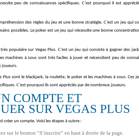
nécessite peu de connaissances spécifiques. C’est pourquoi il est appréci
mpréhension des règles du jeu et une bonne stratégie. C’est un jeu qui co
mains possibles. Le poker est un jeu qui nécessite une bonne concentratio
très populaire sur Vegas Plus. C’est un jeu qui consiste à gagner des jac
Les machines à sous sont très faciles à jouer et nécessitent peu de conna
x joueurs.
 Plus sont le blackjack, la roulette, le poker et les machines à sous. Ces j
écifiques. C’est pourquoi ils sont appréciés par de nombreux joueurs.
N COMPTE ET
UER SUR VEGAS PLUS
créer un compte. Voici les étapes à suivre :
ez sur le bouton “S’inscrire” en haut à droite de la page.