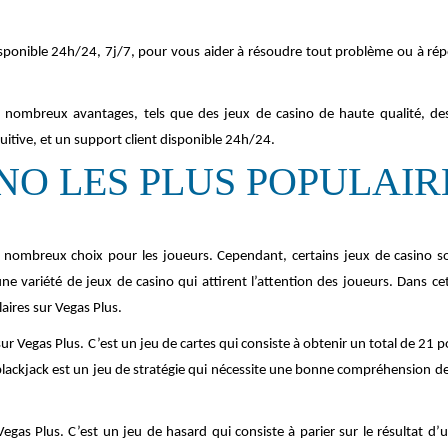
disponible 24h/24, 7j/7, pour vous aider à résoudre tout problème ou à ré
de nombreux avantages, tels que des jeux de casino de haute qualité, d
uitive, et un support client disponible 24h/24.
INO LES PLUS POPULAIR
de nombreux choix pour les joueurs. Cependant, certains jeux de casino s
e variété de jeux de casino qui attirent l’attention des joueurs. Dans cet 
aires sur Vegas Plus.
sur Vegas Plus. C’est un jeu de cartes qui consiste à obtenir un total de 21 
e blackjack est un jeu de stratégie qui nécessite une bonne compréhension de
Vegas Plus. C’est un jeu de hasard qui consiste à parier sur le résultat d’u