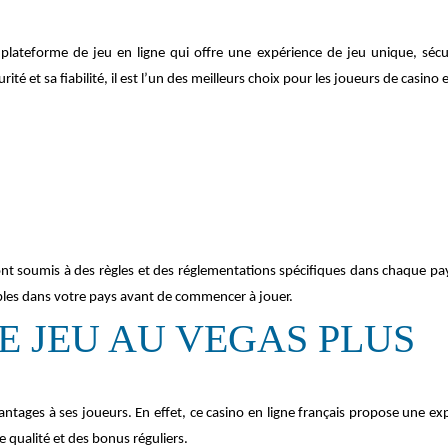
plateforme de jeu en ligne qui offre une expérience de jeu unique, sécu
é et sa fiabilité, il est l’un des meilleurs choix pour les joueurs de casino e
sont soumis à des règles et des réglementations spécifiques dans chaque pays
cables dans votre pays avant de commencer à jouer.
E JEU AU VEGAS PLUS
ntages à ses joueurs. En effet, ce casino en ligne français propose une ex
e qualité et des bonus réguliers.