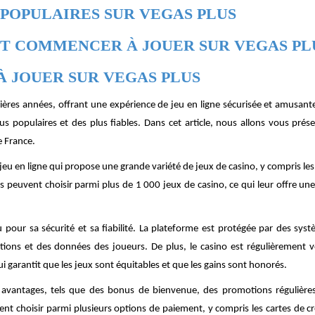
 POPULAIRES SUR VEGAS PLUS
T COMMENCER À JOUER SUR VEGAS PL
 JOUER SUR VEGAS PLUS
nières années, offrant une expérience de jeu en ligne sécurisée et amusant
s populaires et des plus fiables. Dans cet article, nous allons vous prése
e France.
jeu en ligne qui propose une grande variété de jeux de casino, y compris les
urs peuvent choisir parmi plus de 1 000 jeux de casino, ce qui leur offre un
 pour sa sécurité et sa fiabilité. La plateforme est protégée par des sys
ctions et des données des joueurs. De plus, le casino est régulièrement vé
i garantit que les jeux sont équitables et que les gains sont honorés.
avantages, tels que des bonus de bienvenue, des promotions régulière
choisir parmi plusieurs options de paiement, y compris les cartes de cré